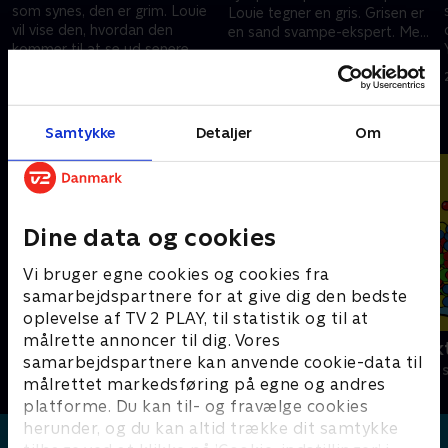
som synes, den er grim. Louie
Louie tegner en gris. Grisen er
vil vise den, hvordan den
en sand svampe-ekspert. Men
kommer til at se ud senere.
den er også grådig!
27. marts 2021 • 6 min
Louie og Yoko tegner den
27. marts 2021 • 6 min
smukkeste sommerfugl!
Andre så også
Samtykke
Detaljer
Om
Dine data og cookies
Vi bruger egne cookies og cookies fra
samarbejdspartnere for at give dig den bedste
oplevelse af TV 2 PLAY, til statistik og til at
målrette annoncer til dig. Vores
StoryZoo
Miniteve: Akt
samarbejdspartnere kan anvende cookie-data til
Børneserier • 2 sæsoner
Børneserier • 1
målrettet markedsføring på egne og andres
platforme. Du kan til- og fravælge cookies
herunder, og du kan altid trække dit samtykke