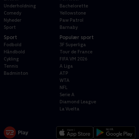
Underholdning
Bachelorette
Comedy
Yellowstone
Nyheder
Paw Patrol
Sport
Barnaby
Sport
Populær sport
Fodbold
3F Superliga
Håndbold
Tour de France
Cykling
FIFA VM 2026
Tennis
A Liga
Badminton
ATP
WTA
NFL
Serie A
Diamond League
La Vuelta