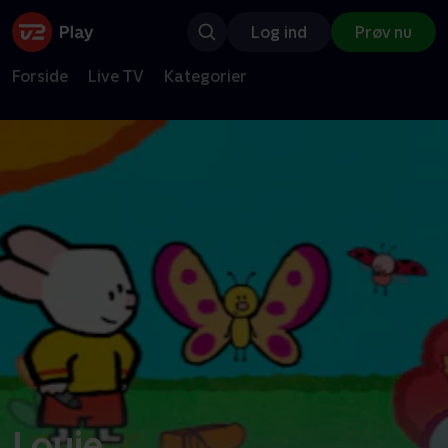
Log ind
Prøv nu
Forside
Live TV
Kategorier
Louie