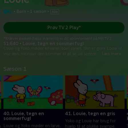
•
Børn
•
1 sæson
•
Prøv TV 2 Play*
*Kræver pakken Basis. Administrer dit abonnement på Mit TV 2.
S1:E40 • Louie, tegn en sommerfugl
Louie og Yoko møder en larve, som synes, den er grim. Louie vil
vise den, hvordan den kommer til at se ud senere.
...
Læs mere
Sæson 1
40. Louie, tegn en
41. Louie, tegn en gris
sommerfugl
Yoko og Louie har brug for
Louie og Yoko møder en larve,
n
hjælp til at plukke svampe.