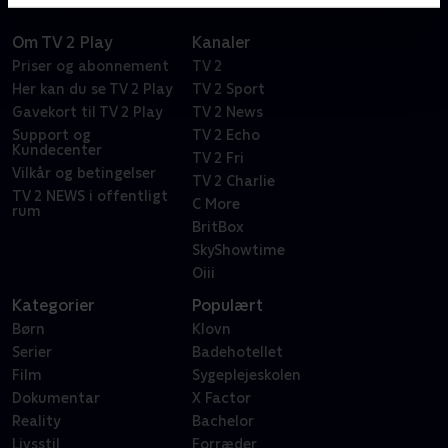
Om TV 2 Play
Kanaler
Priser og abonnement
TV 2
Her kan du se TV 2 Play
TV 2 Sport
Gavekort til TV 2 Play
TV 2 News
Support og
TV 2 Echo
Kundecenter
TV 2 Fri
Vilkår og betingelser
TV 2 Charlie
TV 2 NEWS i offentligt
C More
rum
BritBox
SkyShowtime
Oiii
Kategorier
Populært
Børn
Klovn
Serier
Badehotellet
Film
Sygeplejeskolen
Dokumentar
X Factor
Reality
Bachelor
Livsstil
Forræder