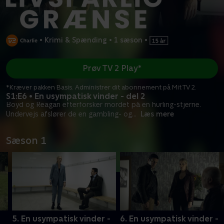
•
Krimi & Spænding
•
1 sæson
•
Prøv TV 2 Play*
*Kræver pakken Basis. Administrer dit abonnement på Mit TV 2.
S1:E6 • En usympatisk vinder - del 2
Boyd og Reagan efterforsker mordet på en hurling-stjerne.
Undervejs afslører de en gambling- og
...
Læs mere
Sæson 1
5. En usympatisk vinder -
6. En usympatisk vinder -