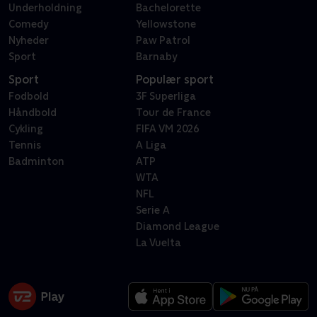
Underholdning
Bachelorette
Comedy
Yellowstone
Nyheder
Paw Patrol
Sport
Barnaby
Sport
Populær sport
Fodbold
3F Superliga
Håndbold
Tour de France
Cykling
FIFA VM 2026
Tennis
A Liga
Badminton
ATP
WTA
NFL
Serie A
Diamond League
La Vuelta