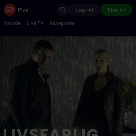
Log ind
Prøv nu
Forside
Live TV
Kategorier