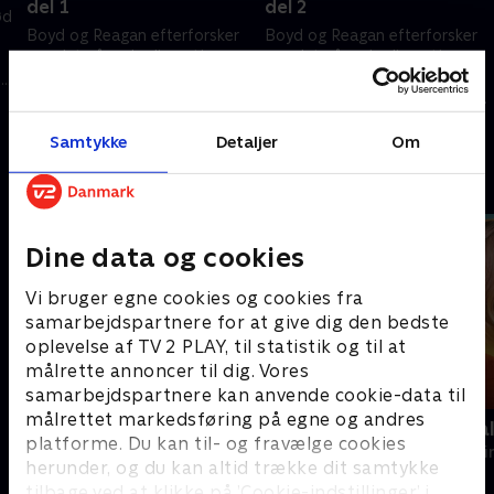
del 1
del 2
ød
Boyd og Reagan efterforsker
Boyd og Reagan efterforsker
mordet på en hurling-stjerne.
mordet på en hurling-stjerne.
Undervejs afslører de en
Undervejs afslører de en
en
gambling- og prostitutionsring,
gambling- og prostitutionsring,
i
og et helt samfund kommer
og et helt samfund kommer
4. november 2025 • 43 min
11. november 2025 • 43 min
under mistanke.
under mistanke.
Samtykke
Detaljer
Om
Andre så også
Dine data og cookies
Vi bruger egne cookies og cookies fra
samarbejdspartnere for at give dig den bedste
oplevelse af TV 2 PLAY, til statistik og til at
målrette annoncer til dig. Vores
samarbejdspartnere kan anvende cookie-data til
målrettet markedsføring på egne og andres
Velkommen hjem til mord
Mord på Mal
platforme. Du kan til- og fravælge cookies
Krimi & Spænding • 1 sæsoner
Krimi & Spændi
herunder, og du kan altid trække dit samtykke
tilbage ved at klikke på ’Cookie-indstillinger’ i