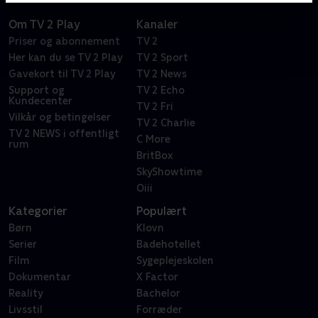
Om TV 2 Play
Kanaler
Priser og abonnement
TV 2
Her kan du se TV 2 Play
TV 2 Sport
Gavekort til TV 2 Play
TV 2 News
Support og
TV 2 Echo
Kundecenter
TV 2 Fri
Vilkår og betingelser
TV 2 Charlie
TV 2 NEWS i offentligt
C More
rum
BritBox
SkyShowtime
Oiii
Kategorier
Populært
Børn
Klovn
Serier
Badehotellet
Film
Sygeplejeskolen
Dokumentar
X Factor
Reality
Bachelor
Livsstil
Forræder