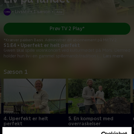
•
Livsstil
•
1 sæson
•
Prøv TV 2 Play*
*Kræver pakken Basis. Administrer dit abonnement på Mit TV 2.
S1:E4 • Uperfekt er helt perfekt
Gwen skal spille violinkoncert ved kulturmødet på Mors. Dermed
holder hun liv i en gammel spillemandstradition i
...
Læs mere
Sæson 1
4. Uperfekt er helt
5. En kompost med
perfekt
overraskelser
Gwen skal spille violinkoncert
Der skal vendes kompost og