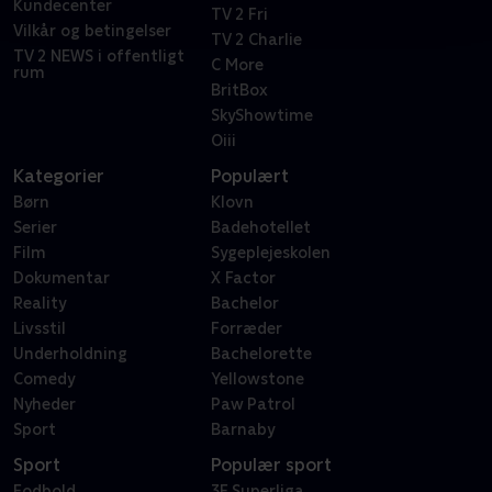
Kundecenter
TV 2 Fri
Vilkår og betingelser
TV 2 Charlie
TV 2 NEWS i offentligt
C More
rum
BritBox
SkyShowtime
Oiii
Kategorier
Populært
Børn
Klovn
Serier
Badehotellet
Film
Sygeplejeskolen
Dokumentar
X Factor
Reality
Bachelor
Livsstil
Forræder
Underholdning
Bachelorette
Comedy
Yellowstone
Nyheder
Paw Patrol
Sport
Barnaby
Sport
Populær sport
Fodbold
3F Superliga