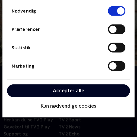
Samtykkevalg
Nødvendig
Præferencer
Statistik
Marketing
Om Liv på landet
Acceptér alle
Kun nødvendige cookies
Om TV 2 Play
Kanaler
Priser og abonnement
TV 2
Her kan du se TV 2 Play
TV 2 Sport
Gavekort til TV 2 Play
TV 2 News
Support og
TV 2 Echo