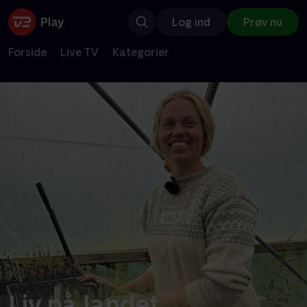
Log ind
Prøv nu
Forside
Live TV
Kategorier
Liv på landet