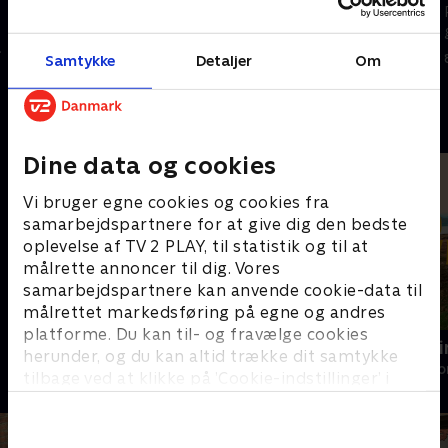
ved kulturmødet på Mors.
drikkes kaffe, når familien Nyby
Dermed holder hun liv i en
holder arbejdsdag. Men
gammel spillemandstradition i
komposten gemmer på små
Samtykke
Detaljer
Om
familien. Louise
hemmeligheder, der giver
22. februar 2025 • 8 min
1. marts 2025 • 9 min
eksperimenterer i haven.
udfordringer undervejs.
Andre så også
Dine data og cookies
Vi bruger egne cookies og cookies fra
samarbejdspartnere for at give dig den bedste
oplevelse af TV 2 PLAY, til statistik og til at
målrette annoncer til dig. Vores
samarbejdspartnere kan anvende cookie-data til
målrettet markedsføring på egne og andres
platforme. Du kan til- og fravælge cookies
Nyt liv i gamle huse
Vild indretn
herunder, og du kan altid trække dit samtykke
Livsstil • 1 sæsoner
Livsstil • 2 sæs
tilbage ved at klikke på ’Cookie-indstillinger’ i
bunden af siden. Læs mere om hvordan TV 2
behandler dine oplysninger i
TV 2s privatlivspolitik
.