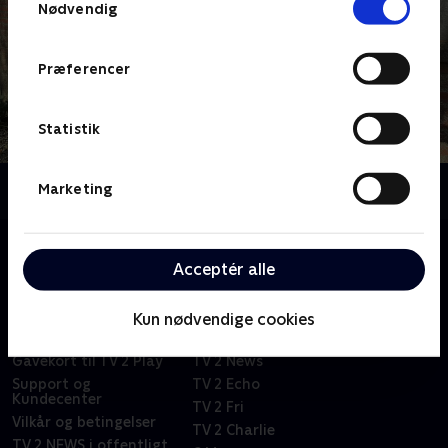
Nødvendig
Præferencer
Statistik
Marketing
Om Liv på landet
Acceptér alle
Om TV 2 Play
Kanaler
Priser og abonnement
TV 2
Kun nødvendige cookies
Her kan du se TV 2 Play
TV 2 Sport
Gavekort til TV 2 Play
TV 2 News
Support og
TV 2 Echo
Kundecenter
TV 2 Fri
Vilkår og betingelser
TV 2 Charlie
TV 2 NEWS i offentligt