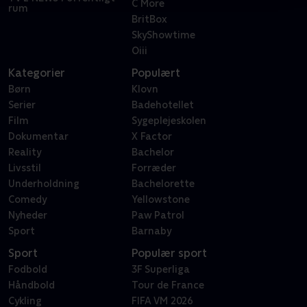
C More
rum
BritBox
SkyShowtime
Oiii
Kategorier
Populært
Børn
Klovn
Serier
Badehotellet
Film
Sygeplejeskolen
Dokumentar
X Factor
Reality
Bachelor
Livsstil
Forræder
Underholdning
Bachelorette
Comedy
Yellowstone
Nyheder
Paw Patrol
Sport
Barnaby
Sport
Populær sport
Fodbold
3F Superliga
Håndbold
Tour de France
Cykling
FIFA VM 2026