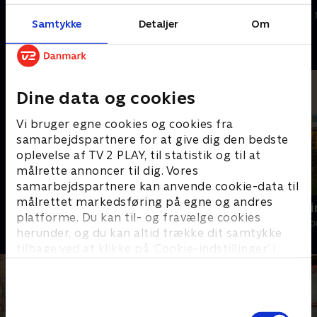
1. februar 2025 • 11 min
8. februar 2025 • 9 min
meste.
restaurere.
Samtykke
Detaljer
Om
Andre så også
Dine data og cookies
Vi bruger egne cookies og cookies fra
samarbejdspartnere for at give dig den bedste
oplevelse af TV 2 PLAY, til statistik og til at
målrette annoncer til dig. Vores
samarbejdspartnere kan anvende cookie-data til
målrettet markedsføring på egne og andres
Nyt liv i gamle huse
Vild indretn
platforme. Du kan til- og fravælge cookies
Livsstil • 1 sæsoner
Livsstil • 2 sæs
herunder, og du kan altid trække dit samtykke
tilbage ved at klikke på ’Cookie-indstillinger’ i
bunden af siden. Læs mere om hvordan TV 2
behandler dine oplysninger i
TV 2s privatlivspolitik
.
Samtykkevalg