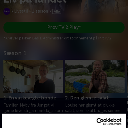
•
Livsstil
•
1 sæson
•
Prøv TV 2 Play*
*Kræver pakken Basis. Administrer dit abonnement på Mit TV 2.
Sæson 1
1. En vaskeægte bonde
2. Den glemte salat
Familien Nyby fra Junget vil
Louise har glemt at plukke
gerne leve så gammeldags som
salat, som skal bruges senere
muligt! De dyrker selv jorden,
samme dag til en fest, så hun
renoverer huset og er
må en hurtig tur til Fur. Imens
selvforsynende med det
er Peter gået i gang med at