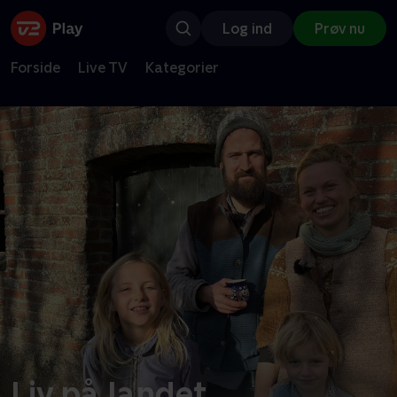
Log ind
Prøv nu
Forside
Live TV
Kategorier
Liv på landet