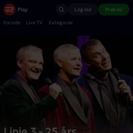
Log ind
Prøv nu
Forside
Live TV
Kategorier
Linie 3 - 25 års