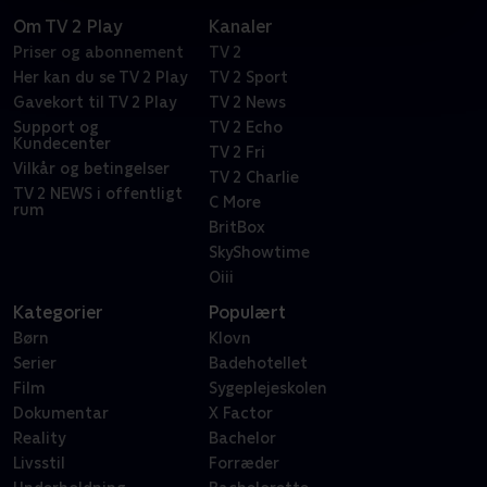
Om TV 2 Play
Kanaler
Priser og abonnement
TV 2
Her kan du se TV 2 Play
TV 2 Sport
Gavekort til TV 2 Play
TV 2 News
Support og
TV 2 Echo
Kundecenter
TV 2 Fri
Vilkår og betingelser
TV 2 Charlie
TV 2 NEWS i offentligt
C More
rum
BritBox
SkyShowtime
Oiii
Kategorier
Populært
Børn
Klovn
Serier
Badehotellet
Film
Sygeplejeskolen
Dokumentar
X Factor
Reality
Bachelor
Livsstil
Forræder