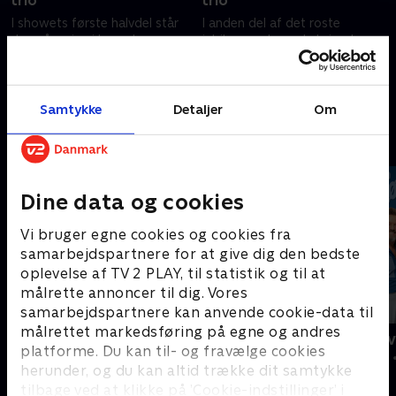
trio
trio
I showets første halvdel står
I anden del af det roste
den på swing i lange baner -
jubilæumsshow skal vi opleve
med bl.a. forrygende Linie 3-
både Frank Sinatra, Dean
fortolkninger af "It Don't Mean
Martin og Sammy Davis Jr. -
A Thing"og "Sweet Georgia
alias The Rat Pack - og
19. august 2005 • 57 min
26. august 2005 • 60 min
Brown".
Eminem á la Bircow.
Samtykke
Detaljer
Om
Andre så også
Dine data og cookies
Vi bruger egne cookies og cookies fra
samarbejdspartnere for at give dig den bedste
oplevelse af TV 2 PLAY, til statistik og til at
målrette annoncer til dig. Vores
samarbejdspartnere kan anvende cookie-data til
målrettet markedsføring på egne og andres
Ørkenens sønner
Hjørring Re
platforme. Du kan til- og fravælge cookies
Musik & Events • 7 sæsoner
Musik & Events 
herunder, og du kan altid trække dit samtykke
tilbage ved at klikke på ’Cookie-indstillinger’ i