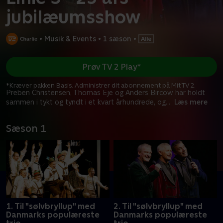
jubilæumsshow
•
Musik & Events
•
1 sæson
•
Prøv TV 2 Play*
*Kræver pakken Basis. Administrer dit abonnement på Mit TV 2.
Preben Christensen, Thomas Eje og Anders Bircow har holdt
sammen i tykt og tyndt i et kvart århundrede, og
...
Læs mere
Sæson 1
1. Til "sølvbryllup" med
2. Til "sølvbryllup" med
Danmarks populæreste
Danmarks populæreste