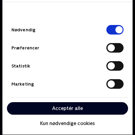
bunden af siden. Læs mere om hvordan TV 2
behandler dine oplysninger i
TV 2s privatlivspolitik
.
Samtykkevalg
Nødvendig
Præferencer
Statistik
Marketing
Om Linie 3 - 25 års jubilæumsshow
Preben Christensen, Thomas Eje og Anders Bircow
har holdt sammen i tykt og tyndt i et kvart
Acceptér alle
århundrede, og det skal naturligvis fejres med manér.
Kun nødvendige cookies