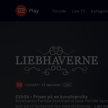
Forside
Live TV
Kategori
•
Livsstil
•
13 sæsoner
•
S10:E6 • Prisen på en kunstnervilla
Kunstneren Pernille Brethvad vil have Pernille Sams
pris på et fantastisk hus med skrånende
...
Læs m