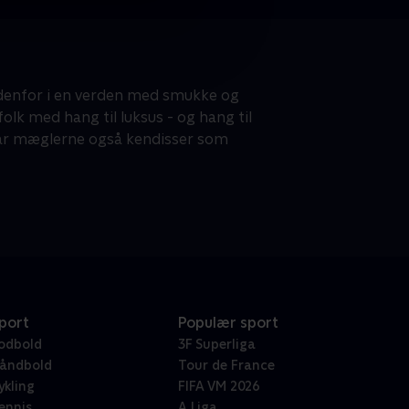
ndenfor i en verden med smukke og
k med hang til luksus - og hang til
 får mæglerne også kendisser som
port
Populær sport
odbold
3F Superliga
åndbold
Tour de France
ykling
FIFA VM 2026
ennis
A Liga