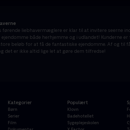
averne
førende liebhavermæglere er klar til at invitere seerne i
e ejendomme både herhjemme og i udlandet! Kunderne er fol
store beløb for at få de fantastiske ejendomme. Af og til
g det er ikke altid lige let at gøre dem tilfredse!
Kategorier
Populært
S
Børn
Klovn
F
Serier
Badehotellet
H
Film
Sygeplejeskolen
C
Dokumentar
X Factor
T