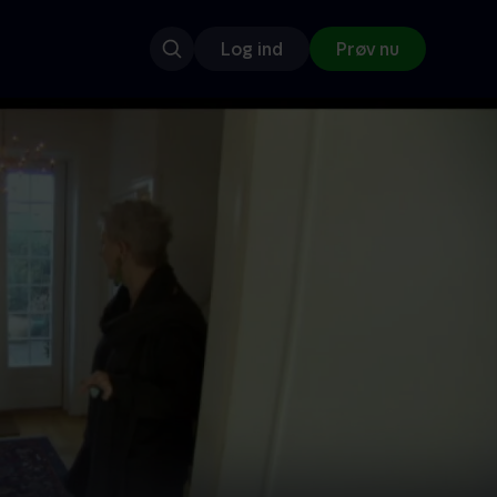
Log ind
Prøv nu