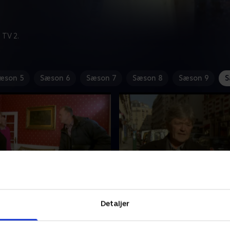
 TV 2.
æson 5
Sæson 6
Sæson 7
Sæson 8
Sæson 9
S
uer med ét smæk
8. Paris, c'est magnifiqu
ams skal holde tungen lige i
Jan Fog er taget til Paris, h
Detaljer
år hun sætter pris på et
sat designeren Christian We
teri, der ikke kan
stævne. Westphal og kærest