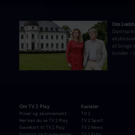
Om Liebh
Danmarks 
eksklusiv
at bruge 
kunder - o
Om TV 2 Play
Kanaler
Priser og abonnement
TV 2
Her kan du se TV 2 Play
TV 2 Sport
Gavekort til TV 2 Play
TV 2 News
Support og Kundecenter
TV 2 Echo