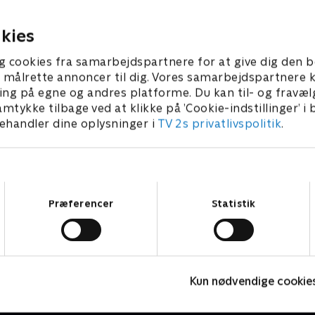
gnes med nogen anden
forlade København for at slå
dom i Danmark. Jan Fog
den franske hovedstad. Jes
r 2012 • 25 min
22. februar 2012 • 25 min
kies
luer med ét smæk og bruger
har haft én af Aarhus størs
n på at besøge gode
bedst kendte privatboliger ti
g cookies fra samarbejdspartnere for at give dig den b
give sin vurdering af et
omkring et år uden at få den
l at målrette annoncer til dig. Vores samarbejdspartner
rsommerhus. Jesper Holm
Nu skal den unge mægler st
ing på egne og andres platforme. Du kan til- og fravæl
e travlt, og nu er det
hos sælger. Pernille Sams er
amtykke tilbage ved at klikke på ’Cookie-indstillinger’ i
e helt store ejendomme, han
noget atypisk opgave i det
handler dine oplysninger i
TV 2s privatlivspolitik
.
.
vestfynske.
Samtykkevalg
Præferencer
Statistik
Loppe Deluxe
L
Kun nødvendige cookie
Livsstil • 5 sæsoner
L