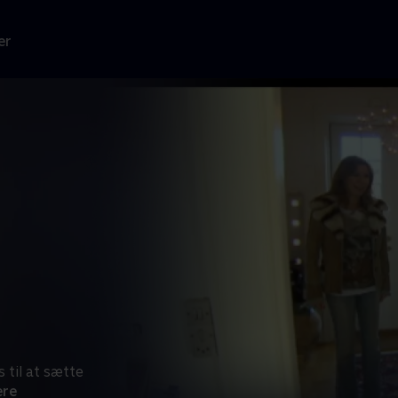
er
 til at sætte
ere