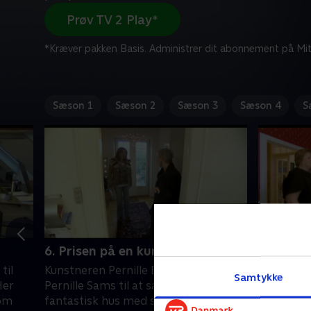
Prøv TV 2 Play*
*Kræver pakken Basis. Administrer dit abonnement på Mit
Sæson 1
Sæson 2
Sæson 3
Sæson 4
S
6. Prisen på en kunstnervilla
7. To fl
til
Kunstneren Pernille Brethvad vil have
Pernille S
Samtykke
Her
Pernille Sams til at sætte pris på et
munden, n
som
fantastisk hus med skrånende
araberstut