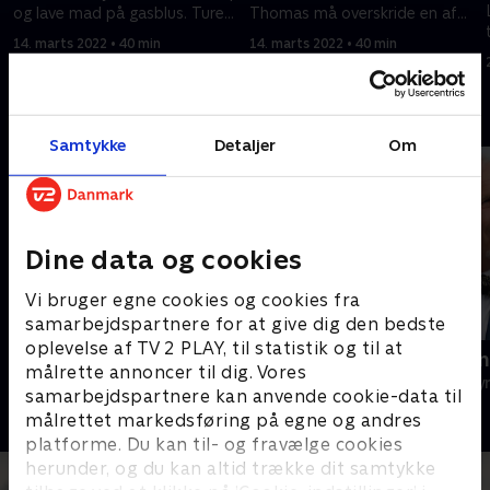
og lave mad på gasblus. Turen
Thomas må overskride en af
gennem Lapland får en
sine egne grænser i skoven.
14. marts 2022 • 40 min
14. marts 2022 • 40 min
usædvanlig hård start.
Andre så også
Samtykke
Detaljer
Om
Dine data og cookies
Vi bruger egne cookies og cookies fra
samarbejdspartnere for at give dig den bedste
oplevelse af TV 2 PLAY, til statistik og til at
En vild hverdag
Chili Klaus 
målrette annoncer til dig. Vores
Rejser & Eventyr • 1 sæsoner
Rejser & Eventy
samarbejdspartnere kan anvende cookie-data til
målrettet markedsføring på egne og andres
platforme. Du kan til- og fravælge cookies
herunder, og du kan altid trække dit samtykke