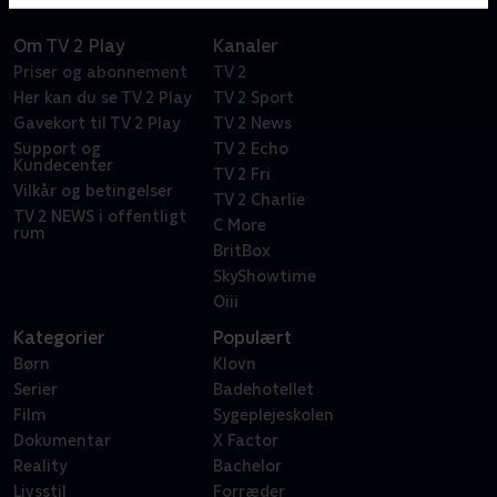
Om TV 2 Play
Kanaler
Priser og abonnement
TV 2
Her kan du se TV 2 Play
TV 2 Sport
Gavekort til TV 2 Play
TV 2 News
Support og
TV 2 Echo
Kundecenter
TV 2 Fri
Vilkår og betingelser
TV 2 Charlie
TV 2 NEWS i offentligt
C More
rum
BritBox
SkyShowtime
Oiii
Kategorier
Populært
Børn
Klovn
Serier
Badehotellet
Film
Sygeplejeskolen
Dokumentar
X Factor
Reality
Bachelor
Livsstil
Forræder