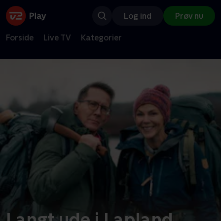
Log ind
Prøv nu
Forside
Live TV
Kategorier
Langt ude i Lapland