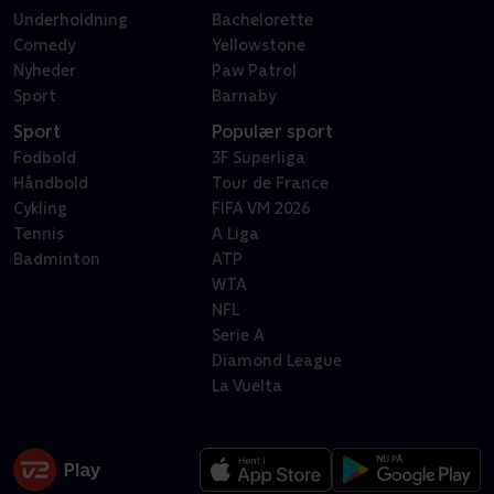
Underholdning
Bachelorette
Comedy
Yellowstone
Nyheder
Paw Patrol
Sport
Barnaby
Sport
Populær sport
Fodbold
3F Superliga
Håndbold
Tour de France
Cykling
FIFA VM 2026
Tennis
A Liga
Badminton
ATP
WTA
NFL
Serie A
Diamond League
La Vuelta