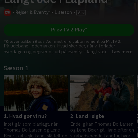
•
Rejser & Eventyr
•
1 sæson
•
Prøv TV 2 Play*
*Kræver pakken Basis. Administrer dit abonnement på Mit TV 2.
På udebane i ødemarken. Hvad sker der, når vi forlader
hverdagen og begiver os ud på eventyr - langt væk
...
Læs mere
Sæson 1
1. Hvad gør vi nu?
2. Land i sigte
Intet går som planlagt, når
Endelig kan Thomas Bo Larsen
Thomas Bo Larsen og Lene
og Lene Beier gå i land efter en
Beier skal sejle kano, slå telt op
strabadserende kanotur, hvor