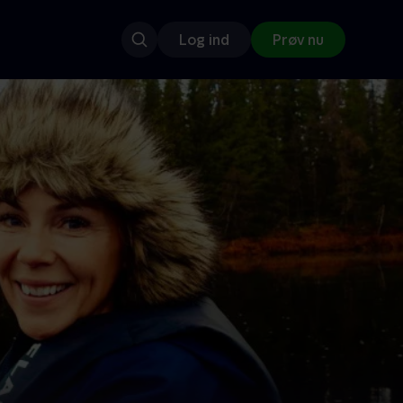
Log ind
Prøv nu