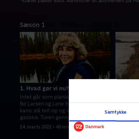
*Kræver pakken Basis. Administrer dit abonnement på Mit
Sæson 1
1. Hvad gør vi nu?
2. Land i
Intet går som planlagt, når Thomas
Endelig 
Bo Larsen og Lene Beier skal sejle
Lene Beier
kano, slå telt op og lave mad på
strabadse
Samtykke
gasblus. Turen gennem Lapland får
Thomas må
en usædvanlig hård start.
egne græn
14. marts 2022 • 40 min
14. marts 