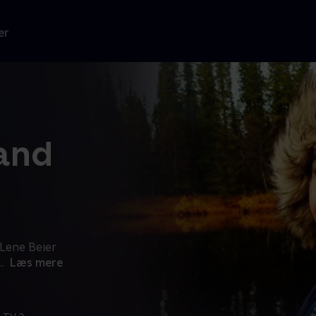
er
land
Lene Beier
..
Læs mere