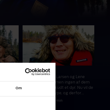
n, mor!
4. Skyd!
Beier
Både Thomas Bo Larsen og Lene
nds skove
Beier er jægere - men ingen af dem
eldet. Men
har nogensinde skudt et dyr. Nu vil de
Om
 frem
have ram på en rype, og derfor
drager de på jagt i Lapland.
28. marts 2022 • 39 min