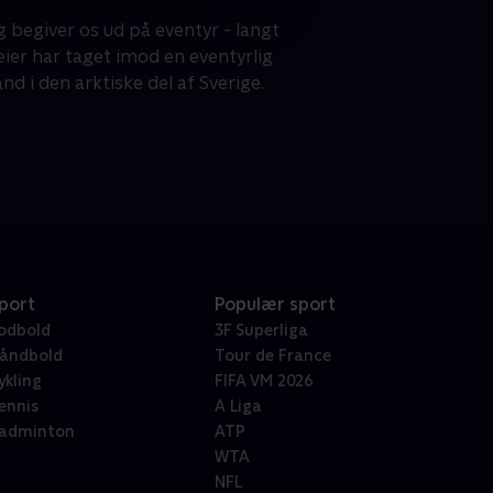
 begiver os ud på eventyr - langt
er har taget imod en eventyrlig
d i den arktiske del af Sverige.
port
Populær sport
odbold
3F Superliga
åndbold
Tour de France
ykling
FIFA VM 2026
ennis
A Liga
adminton
ATP
WTA
NFL