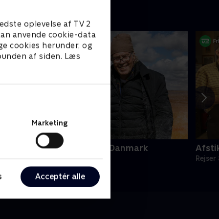
edste oplevelse af TV 2
e kan anvende cookie-data
ge cookies herunder, og
 bunden af siden. Læs
Marketing
eth og Pilgaard indtager Danmark
Afsti
ejser & Eventyr • 1 sæsoner
Rejser
s
Acceptér alle