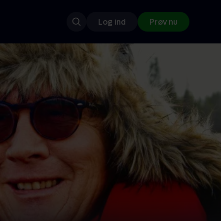
Log ind
Prøv nu