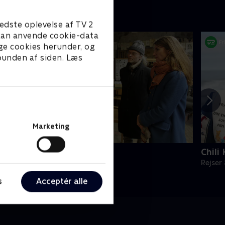
edste oplevelse af TV 2
e kan anvende cookie-data
ge cookies herunder, og
 bunden af siden. Læs
Marketing
fstikkere fra Autobahn
Chili
ejser & Eventyr • 1 sæsoner
Rejser
s
Acceptér alle