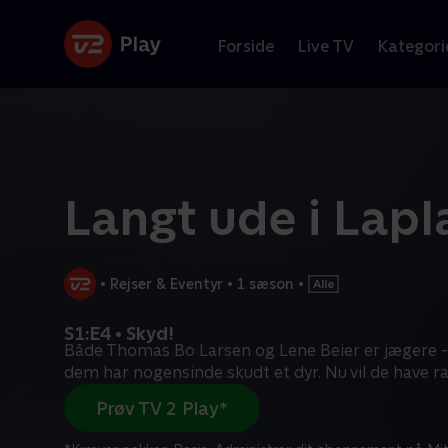
Forside
Live TV
Kategori
Langt ude i Lap
•
Rejser & Eventyr
•
1 sæson
•
S1:E4 • Skyd!
Både Thomas Bo Larsen og Lene Beier er jægere -
dem har nogensinde skudt et dyr. Nu vil de have 
Prøv TV 2 Play*