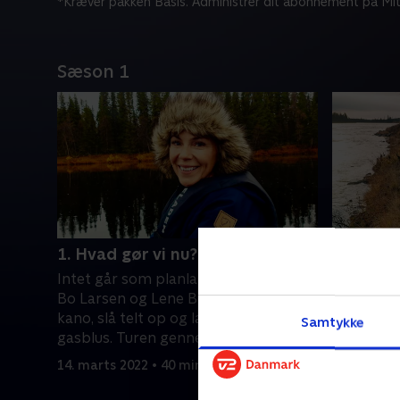
*Kræver pakken Basis. Administrer dit abonnement på Mit
Sæson 1
1. Hvad gør vi nu?
2. Land i
Intet går som planlagt, når Thomas
Endelig 
Bo Larsen og Lene Beier skal sejle
Lene Beier
kano, slå telt op og lave mad på
strabadse
Samtykke
gasblus. Turen gennem Lapland får
Thomas må
en usædvanlig hård start.
egne græn
14. marts 2022 • 40 min
14. marts 