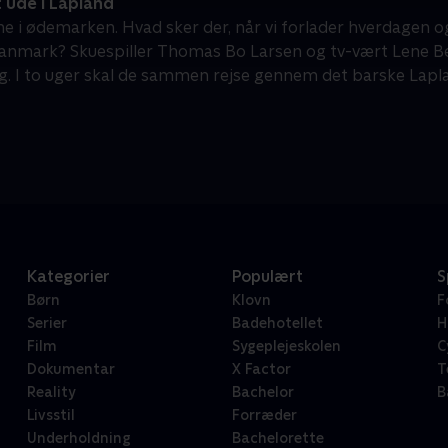
 ude i Lapland
e i ødemarken. Hvad sker der, når vi forlader hverdagen og
anmark? Skuespiller Thomas Bo Larsen og tv-vært Lene Bei
g. I to uger skal de sammen rejse gennem det barske Laplan
Kategorier
Populært
S
Børn
Klovn
F
Serier
Badehotellet
H
Film
Sygeplejeskolen
C
Dokumentar
X Factor
T
Reality
Bachelor
B
Livsstil
Forræder
Underholdning
Bachelorette