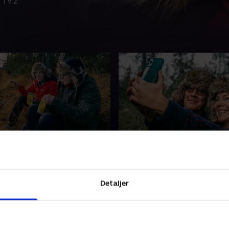
 TV 2.
 sigte
3. Nu har jeg nået toppe
kan Thomas Bo Larsen og
Thomas Bo Larsen og Lene 
 gå i land efter en
drager gennem en af Lapla
rende kanotur, hvor
for at nå toppen af Halju-fj
Detaljer
 overskride en af sine
Lene er bekymret: Vil de nå
ser i skoven.
inden det bliver mørkt?
2022 • 40 min
21. marts 2022 • 40 min