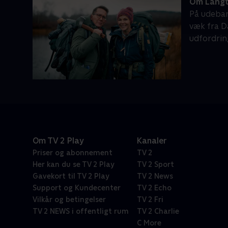
Om Langt
På udeban
væk fra D
udfordrin
Om TV 2 Play
Kanaler
Priser og abonnement
TV 2
Her kan du se TV 2 Play
TV 2 Sport
Gavekort til TV 2 Play
TV 2 News
Support og Kundecenter
TV 2 Echo
Vilkår og betingelser
TV 2 Fri
TV 2 NEWS i offentligt rum
TV 2 Charlie
C More