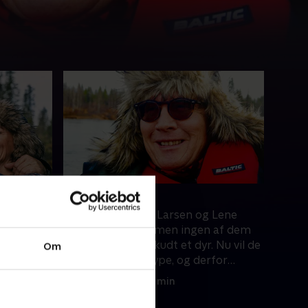
n, mor!
4. Skyd!
Beier
Både Thomas Bo Larsen og Lene
nds skove
Beier er jægere - men ingen af dem
eldet. Men
har nogensinde skudt et dyr. Nu vil de
Om
 frem
have ram på en rype, og derfor
drager de på jagt i Lapland.
28. marts 2022 • 39 min