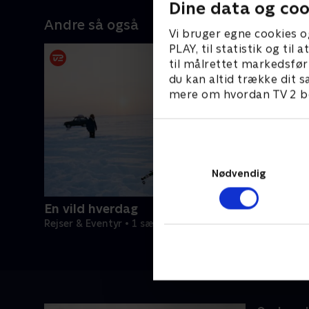
Dine data og coo
Andre så også
Vi bruger egne cookies o
PLAY, til statistik og ti
til målrettet markedsfør
du kan altid trække dit s
mere om hvordan TV 2 be
Nødvendig
En vild hverdag
Rejser & Eventyr • 1 sæsoner