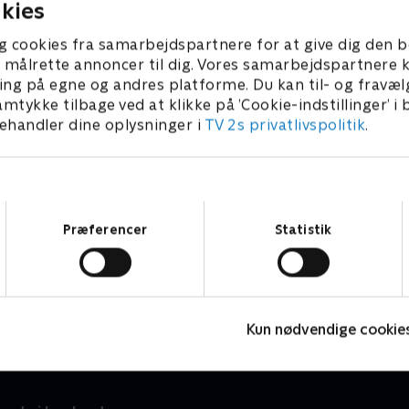
kies
g cookies fra samarbejdspartnere for at give dig den b
l at målrette annoncer til dig. Vores samarbejdspartner
ing på egne og andres platforme. Du kan til- og fravæl
amtykke tilbage ved at klikke på ’Cookie-indstillinger’ i
handler dine oplysninger i
TV 2s privatlivspolitik
.
Samtykkevalg
Præferencer
Statistik
Leth og Pilgaard indtager Danmark
A
Rejser & Eventyr • 1 sæsoner
R
Kun nødvendige cookie