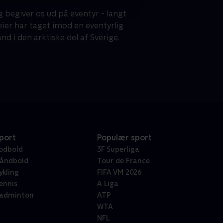
 begiver os ud på eventyr - langt
er har taget imod en eventyrlig
d i den arktiske del af Sverige.
port
Populær sport
odbold
3F Superliga
åndbold
Tour de France
ykling
FIFA VM 2026
ennis
A Liga
adminton
ATP
WTA
NFL