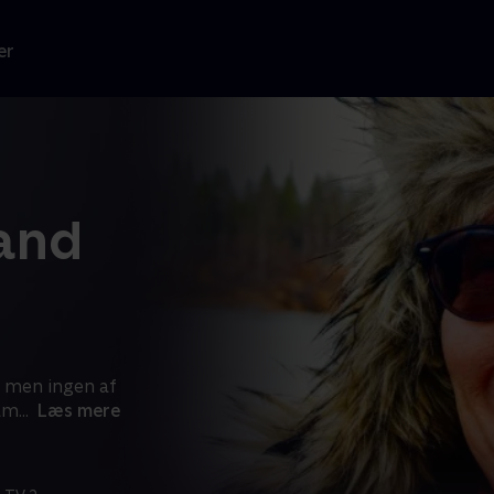
er
land
 men ingen af
ram
...
Læs mere