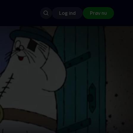
Log ind
Prøv nu