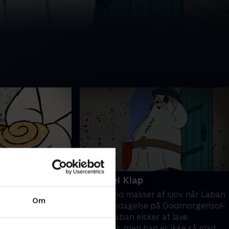
18. Onkel Klap
af sjov, når Laban
Der er altid masser af sjov, når Laban
Om
på Godmorgensol-
går på opdagelse på Godmorgensol-
r at lave
slottet. Laban elsker at lave
er ikke så glad
spillopper, men han er ikke så glad