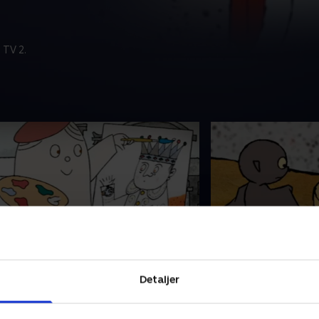
 TV 2.
6. Mors farver
17. Skyggen
er er altid masser af sjov, når Laban
Der er altid masser 
Detaljer
år på opdagelse på Godmorgensol-
går på opdagelse 
lottet. Laban elsker at lave
slottet. Laban elske
pillopper, men han er ikke så glad
spillopper, men han 