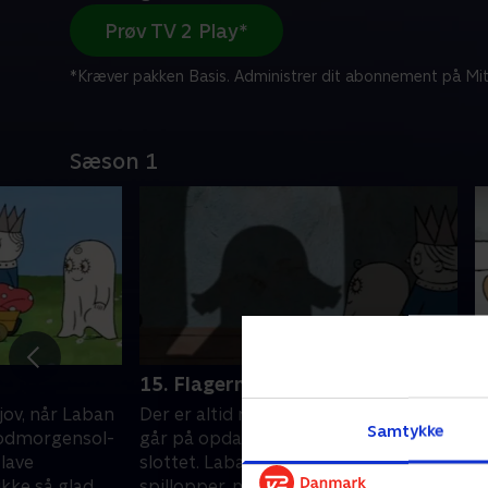
Prøv TV 2 Play*
*Kræver pakken Basis. Administrer dit abonnement på Mit
Sæson 1
15. Flagermusungen
1
jov, når Laban
Der er altid masser af sjov, når Laban
D
Samtykke
Godmorgensol-
går på opdagelse på Godmorgensol-
g
 lave
slottet. Laban elsker at lave
s
ikke så glad
spillopper, men han er ikke så glad
s