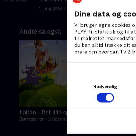
for mørke.
f
1. juni 2016 • 7 min
1
Dine data og coo
Vi bruger egne cookies o
Andre så også
PLAY, til statistik og ti
til målrettet markedsfør
du kan altid trække dit s
mere om hvordan TV 2 be
Nødvendig
Laban - Det lille spøgelse
Børneserier • 1 sæsoner