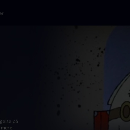
er
agelse på
 mere