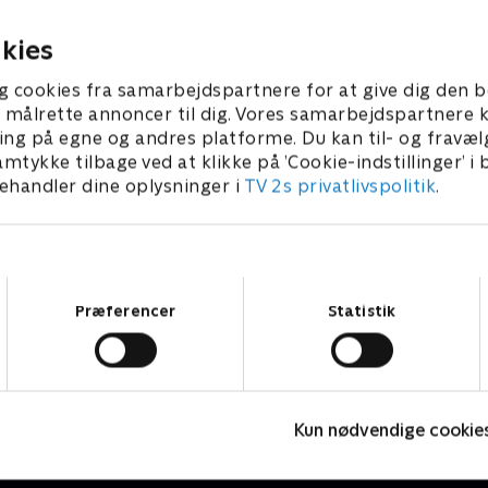
or mørke.
for mørke.
. juni 2016 • 7 min
1. juni 2016 • 7 min
kies
g cookies fra samarbejdspartnere for at give dig den b
l at målrette annoncer til dig. Vores samarbejdspartner
ing på egne og andres platforme. Du kan til- og fravæl
amtykke tilbage ved at klikke på ’Cookie-indstillinger’ i
handler dine oplysninger i
TV 2s privatlivspolitik
.
Samtykkevalg
Præferencer
Statistik
Lille prinsesse
P
Børneserier • 3 sæsoner
B
Kun nødvendige cookie