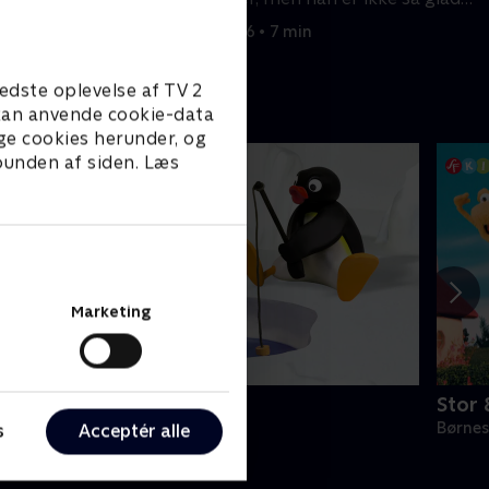
for mørke.
1. juni 2016 • 7 min
edste oplevelse af TV 2
e kan anvende cookie-data
ge cookies herunder, og
 bunden af siden. Læs
Marketing
ingu
Stor 
ørneserier • 6 sæsoner
Børnes
s
Acceptér alle