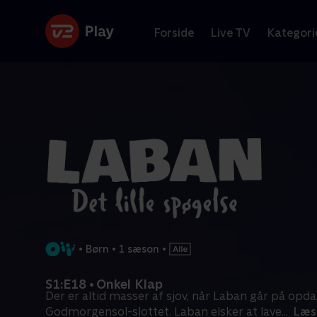
Forside
Live TV
Kategori
•
Børn
•
1 sæson
•
S1:E18 • Onkel Klap
Der er altid masser af sjov, når Laban går på opd
Godmorgensol-slottet. Laban elsker at lave
...
Læs