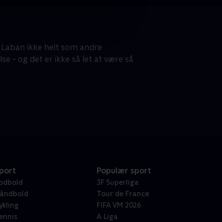
. Laban ikke helt som andre
 - og det er ikke så let at være så
port
Populær sport
odbold
3F Superliga
åndbold
Tour de France
ykling
FIFA VM 2026
ennis
A Liga