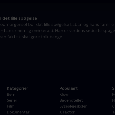
det lille spøgelse
 Godmorgensol bor det lille spøgelse Laban og hans familie
 - han er nemlig mørkeræd. Han er verdens sødeste spøgelse
man faktisk skal gøre folk bange.
Kategorier
Populært
S
Børn
Klovn
F
Serier
Badehotellet
H
Film
Sygeplejeskolen
C
Dokumentar
X Factor
T