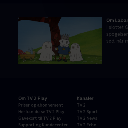
Om Laban 
I slottet
spøgelser
sød, når 
Om TV 2 Play
Kanaler
Priser og abonnement
TV 2
Her kan du se TV 2 Play
TV 2 Sport
Gavekort til TV 2 Play
TV 2 News
Support og Kundecenter
TV 2 Echo