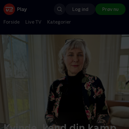
Log ind
Prøv nu
Forside
Live TV
Kategorier
Kvinde, kend din kamp