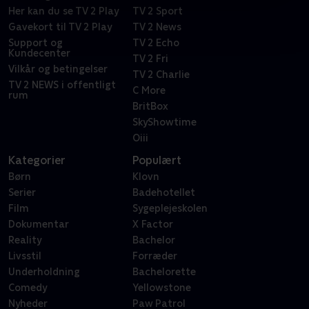
Her kan du se TV 2 Play
TV 2 Sport
Gavekort til TV 2 Play
TV 2 News
Support og
TV 2 Echo
Kundecenter
TV 2 Fri
Vilkår og betingelser
TV 2 Charlie
TV 2 NEWS i offentligt
C More
rum
BritBox
SkyShowtime
Oiii
Kategorier
Populært
Børn
Klovn
Serier
Badehotellet
Film
Sygeplejeskolen
Dokumentar
X Factor
Reality
Bachelor
Livsstil
Forræder
Underholdning
Bachelorette
Comedy
Yellowstone
Nyheder
Paw Patrol