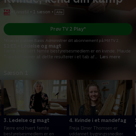
•
Livsstil
•
1 sæson
•
Prøv TV 2 Play*
*Kræver pakken Basis. Administrer dit abonnement på Mit TV 2.
S1:E3 • Ledelse og magt
Færre end hvert femte bestyrelsesmedlem er en kvinde. Maude
Transbøl mener at dette resulterer i et tab af
...
Læs mere
Sæson 1
3. Ledelse og magt
4. Kvinde i et mandefag
Færre end hvert femte
Freja Elmer Thomsen er
bestyrelsesmedlem er en
uddannet bygningssnedker.