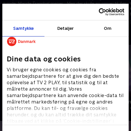
e
kvinde. Maude Transbøl mener
Men der skulle en omvej til, før
at dette resulterer i et tab af
hun greb fat om sine egne
uvurderlig viden for
fordomme, og kastede sig ud i
24. juli 2025 • 10 min
31. juli 2025 • 9 min
virksomhederne
at blive håndværker
Samtykke
Detaljer
Om
Andre så også
Dine data og cookies
Vi bruger egne cookies og cookies fra
samarbejdspartnere for at give dig den bedste
oplevelse af TV 2 PLAY, til statistik og til at
målrette annoncer til dig. Vores
samarbejdspartnere kan anvende cookie-data til
Jul på slottet - Warwick
Julelys for m
målrettet markedsføring på egne og andres
platforme. Du kan til- og fravælge cookies
2020 • Livsstil • 46 min
2022 • Livsstil •
herunder, og du kan altid trække dit samtykke
tilbage ved at klikke på ’Cookie-indstillinger’ i
bunden af siden. Læs mere om hvordan TV 2