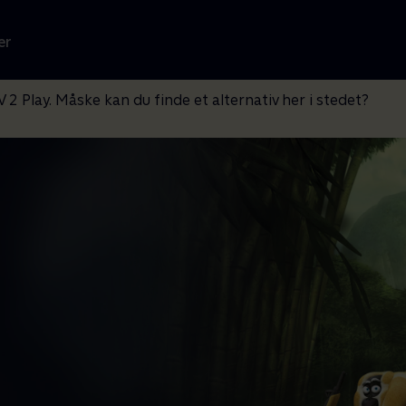
er
V 2 Play. Måske kan du finde et alternativ her i stedet?