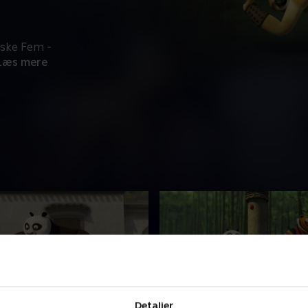
iske Fem -
Læs mere
Detaljer