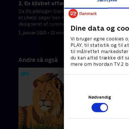
2. En klistret affære
3. Prins
Da Po ødelager træningslokalet ved
Po skal br
et uheld, søger han hjælp fra
kongen af
designeret af rummet, Taotie.
fredsaftal
Dine data og coo
1. januar 2023 • 22 min
1. januar 2
Vi bruger egne cookies o
PLAY, til statistik og ti
til målrettet markedsfør
du kan altid trække dit s
Andre så også
mere om hvordan TV 2 be
Nødvendig