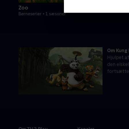
Zoo
Børneserier • 1 sæsoner
Om Kung 
Hjulpet a
den elske
fortsætte