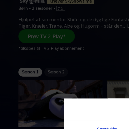
Kræver SkyShowtime
Børn
•
2 sæsoner
•
Hjulpet af sin mentor Shifu og de dygtige Fantast
Tiger, Knæler, Trane, Abe og Hugorm - står den
...
Prøv TV 2 Play*
*tilkøbes til TV 2 Play abonnement
Sæson 1
Sæson 2
Samtykke