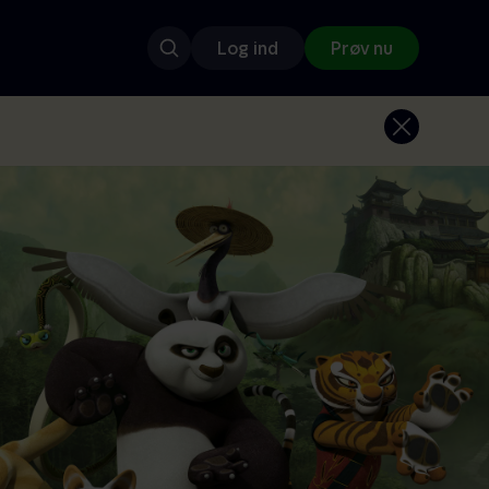
Log ind
Prøv nu