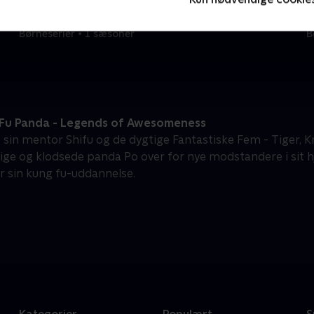
Vicke Viking
M
Børneserier • 1 sæsoner
B
Fu Panda - Legends of Awesomeness
f sin mentor Shifu og de dygtige Fantastiske Fem - Tiger, 
lige og klodsede panda Po over for nye modstandere i sit 
r sin kung fu-uddannelse.