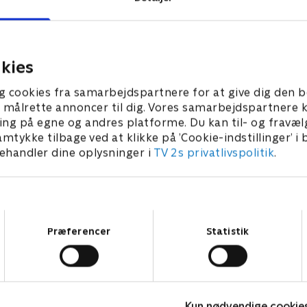
essen og Po
4. Kædereaktion
inge en ung prinsesse til
Po og Tiger skal arbejde s
 Qidan som del af en
at få en stjålet statue tilba
e.
returnere den til sit hjem.
kies
023 • 22 min
1. januar 2023 • 22 min
g cookies fra samarbejdspartnere for at give dig den b
l at målrette annoncer til dig. Vores samarbejdspartner
ing på egne og andres platforme. Du kan til- og fravæl
amtykke tilbage ved at klikke på ’Cookie-indstillinger’ i
handler dine oplysninger i
TV 2s privatlivspolitik
.
Samtykkevalg
Præferencer
Statistik
Kun nødvendige cookie