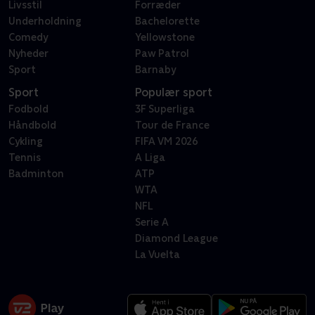
Livsstil
Forræder
Underholdning
Bachelorette
Comedy
Yellowstone
Nyheder
Paw Patrol
Sport
Barnaby
Sport
Populær sport
Fodbold
3F Superliga
Håndbold
Tour de France
Cykling
FIFA VM 2026
Tennis
A Liga
Badminton
ATP
WTA
NFL
Serie A
Diamond League
La Vuelta