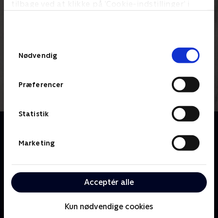
tilbage ved at klikke på ’Cookie-indstillinger’ i
bunden af siden. Læs mere om hvordan TV 2
behandler dine oplysninger i
TV 2s privatlivspolitik
.
Samtykkevalg
Nødvendig
Præferencer
Statistik
Om Kristian
Kristian er i midt tyverne, og efter at være blevet
Marketing
dumpet af kvinden i sit liv er han ved at finde
fodfæste igen. Det kan være svært - også selv om
man rent faktisk har udgivet sin første bog og er
Acceptér alle
omgivet af gode venner. Specielt fordi bogen en
børnebog. Oven i alt dette skal Kristian finde sig en
Kun nødvendige cookies
pige at dele livet med. Og hvad gør Kristian så?.