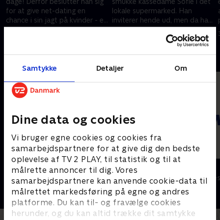
dage! Derfor beslutter han sig
smukke kassedame Sofie i det
for at give net-dating en
lokale supermarked. Han
chance i sin jagt på kvinder - en
inviterer hende ud, men da han
metode som hans bedste (og
så pludselig får uventet besøg
16. november 2009 • 21 min
23. november 2009 • 21 min
meget gifte) ven Rune har stor
af sin kriminelle bror, bliver det
succes med
hele meget mere besværligt
Andre så også
Samtykke
Detaljer
Om
Dine data og cookies
Vi bruger egne cookies og cookies fra
samarbejdspartnere for at give dig den bedste
oplevelse af TV 2 PLAY, til statistik og til at
Sunday
Lillemand
målrette annoncer til dig. Vores
Komedie • 6 sæsoner
Komedie • 2 sæ
samarbejdspartnere kan anvende cookie-data til
målrettet markedsføring på egne og andres
platforme. Du kan til- og fravælge cookies
herunder, og du kan altid trække dit samtykke