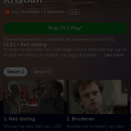
•
Komedie
•
2 sæsoner
•
Prøv TV 2 Play*
*Kræver pakken Basis. Administrer dit abonnement på Mit TV 2.
S1:E1 • Net-dating
Kristian har ikke fået sex i 200 dage! Derfor beslutter han sig for
at give net-dating en chance i sin jagt på kvinder -
...
Læs mere
Sæson 1
Sæson 2
1. Net-dating
2. Broderen
Kristian har ikke fået sex i 200
Kristian har forelsket sig i den