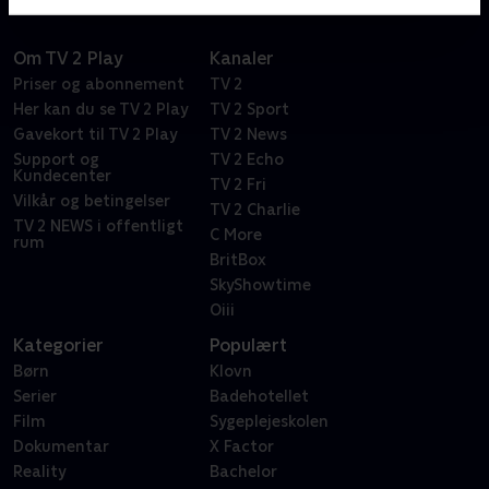
Om TV 2 Play
Kanaler
Priser og abonnement
TV 2
Her kan du se TV 2 Play
TV 2 Sport
Gavekort til TV 2 Play
TV 2 News
Support og
TV 2 Echo
Kundecenter
TV 2 Fri
Vilkår og betingelser
TV 2 Charlie
TV 2 NEWS i offentligt
C More
rum
BritBox
SkyShowtime
Oiii
Kategorier
Populært
Børn
Klovn
Serier
Badehotellet
Film
Sygeplejeskolen
Dokumentar
X Factor
Reality
Bachelor