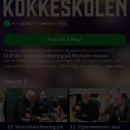
•
Livsstil
•
1 sæson
•
Prøv TV 2 Play*
*Kræver pakken Basis. Administrer dit abonnement på Mit TV 2.
S1:E10 • Stresshåndtering på Michelin-niveau
Der er stresshåndtering på skemaet, når Michelin-kokken Live
overrasker eleverne med en udfordring, der sætter
...
Læs mere
Sæson 1
10. Stresshåndtering på
11. Stjerneeleven skal