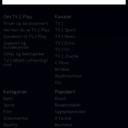
Om TV 2 Play
Kanaler
Priser og abonnement
TV 2
Her kan du se TV 2 Play
TV 2 Sport
Gavekort til TV 2 Play
TV 2 News
Support og
TV 2 Echo
Kundecenter
TV 2 Fri
Vilkår og betingelser
TV 2 Charlie
TV 2 NEWS i offentligt
C More
rum
BritBox
SkyShowtime
Oiii
Kategorier
Populært
Børn
Klovn
Serier
Badehotellet
Film
Sygeplejeskolen
Dokumentar
X Factor
Reality
Bachelor