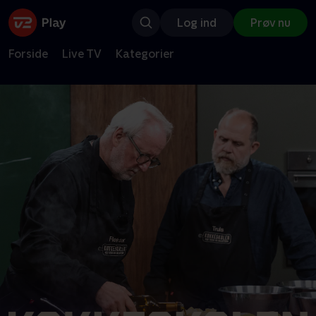
Log ind
Prøv nu
Forside
Live TV
Kategorier