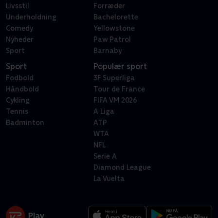
Livsstil
Forræder
Underholdning
Bachelorette
Comedy
Yellowstone
Nyheder
Paw Patrol
Sport
Barnaby
Sport
Populær sport
Fodbold
3F Superliga
Håndbold
Tour de France
Cykling
FIFA VM 2026
Tennis
A Liga
Badminton
ATP
WTA
NFL
Serie A
Diamond League
La Vuelta