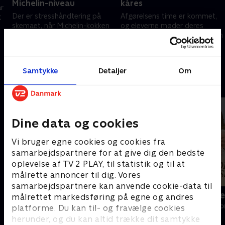
Michelin-niveau
kåres
år
Der er stresshåndtering på
Afgørelsens time er kommet,
t
skemaet, når Michelin-kokken
og eleverne møder deres
Live overrasker eleverne med
største udfordring hidtil. Hvem
en udfordring, der sætter
løber med titlen som
nerverne på prøve.
’Kokkeskolens stjerneelev’?
20. juni 2025 • 43 min
20. juni 2025 • 43 min
Samtykke
Detaljer
Om
Andre så også
Dine data og cookies
Vi bruger egne cookies og cookies fra
samarbejdspartnere for at give dig den bedste
oplevelse af TV 2 PLAY, til statistik og til at
målrette annoncer til dig. Vores
samarbejdspartnere kan anvende cookie-data til
Badehotellets kokkeskole
Vi har købt 
målrettet markedsføring på egne og andres
Livsstil • 1 sæsoner
Livsstil • 3 sæs
platforme. Du kan til- og fravælge cookies
herunder, og du kan altid trække dit samtykke