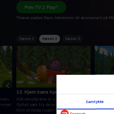
Prøv TV 2 Play*
*Kræver pakken Basis. Administrer dit abonnement på Mit
Sæson 1
Sæson 2
Sæson 3
13. Hjem kære hjem
14. Flyv
oven.
Alle skovdyrene er på mystisk vis
Fugleunge
Samtykke
kommer
flyttet væk fra deres hjem. Kiwi og
skoven. Nu
Strit vil finde roden til problemet og
en af dem