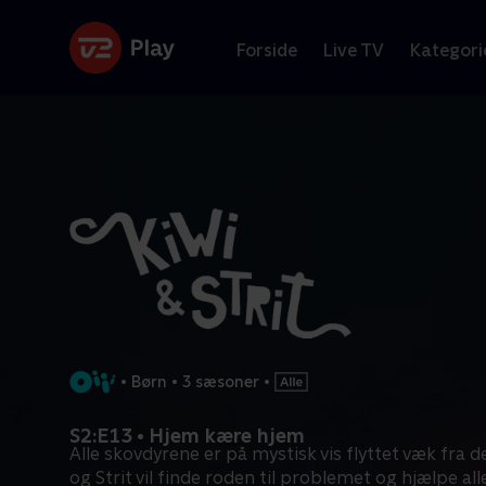
Forside
Live TV
Kategori
•
Børn
•
3 sæsoner
•
S2:E13 • Hjem kære hjem
Alle skovdyrene er på mystisk vis flyttet væk fra d
og Strit vil finde roden til problemet og hjælpe all