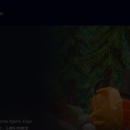
er
eres hjem. Kiwi
e
...
Læs mere