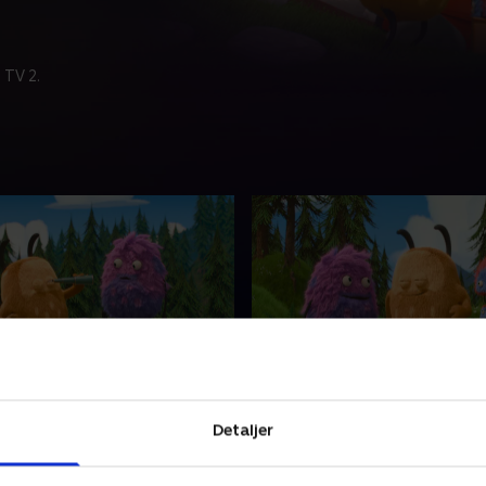
 TV 2.
ende uddannelse
15. Ensom ven
r klækker ud i en rede i
Alle dyrene i skoven leger 
Detaljer
 skal de lære at flyve, men
hinanden, med undtagelse a
 er langsom i optrækket, så
ensomt skovdyr. Det er ked a