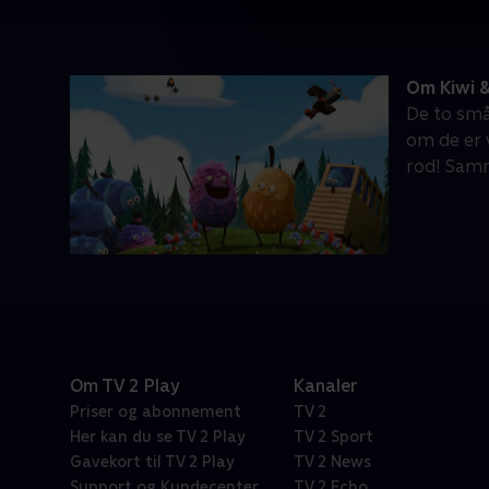
Om Kiwi &
De to små
om de er v
rod! Samm
Om TV 2 Play
Kanaler
Priser og abonnement
TV 2
Her kan du se TV 2 Play
TV 2 Sport
Gavekort til TV 2 Play
TV 2 News
Support og Kundecenter
TV 2 Echo