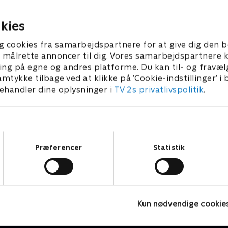
rit må hjælpe.
Kiwi og Strit må hjælpe det
more sig.
r 2022 • 4 min
1. november 2022 • 4 min
kies
g cookies fra samarbejdspartnere for at give dig den b
l at målrette annoncer til dig. Vores samarbejdspartner
ing på egne og andres platforme. Du kan til- og fravæl
amtykke tilbage ved at klikke på ’Cookie-indstillinger’ i
handler dine oplysninger i
TV 2s privatlivspolitik
.
Samtykkevalg
Præferencer
Statistik
Bing
Kun nødvendige cookie
Børneserier • 4 sæsoner
B