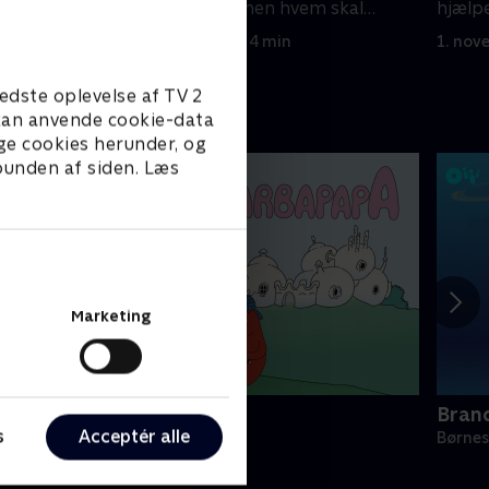
 med at
gerne have den, men hvem skal
hjælpe
beholde den?
alle i
1. november 2022 • 4 min
1. nov
edste oplevelse af TV 2
e kan anvende cookie-data
ge cookies herunder, og
 bunden af siden. Læs
Marketing
Barbapapa
Bran
s
Acceptér alle
ørneserier • 1 sæsoner
Børnes