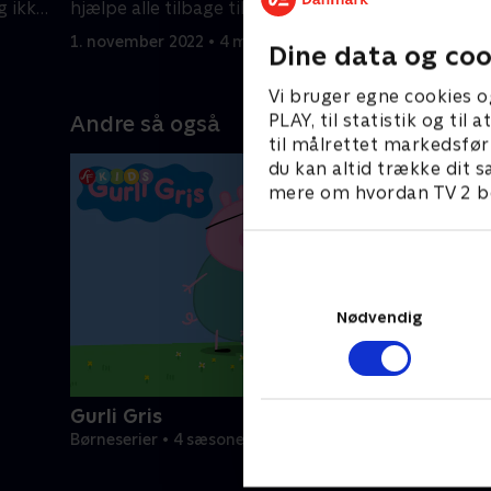
g ikke
hjælpe alle tilbage til deres hjem.
Kiwi og St
1. november 2022 • 4 min
1. novembe
Dine data og coo
Vi bruger egne cookies o
PLAY, til statistik og ti
Andre så også
til målrettet markedsfør
du kan altid trække dit s
mere om hvordan TV 2 be
Nødvendig
Gurli Gris
Børneserier • 4 sæsoner