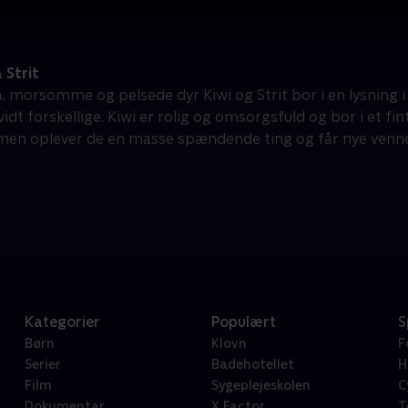
 Strit
, morsomme og pelsede dyr Kiwi og Strit bor i en lysning i 
idt forskellige. Kiwi er rolig og omsorgsfuld og bor i et fint
en oplever de en masse spændende ting og får nye venne
Kategorier
Populært
S
Børn
Klovn
F
Serier
Badehotellet
H
Film
Sygeplejeskolen
C
Dokumentar
X Factor
T