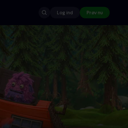
Log ind
Prøv nu