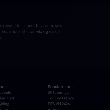
skoven. De er bedste venner, selv
 hus, mens Strit er vild og elsker
r.
port
Populær sport
odbold
3F Superliga
åndbold
Tour de France
ykling
FIFA VM 2026
ennis
A Liga