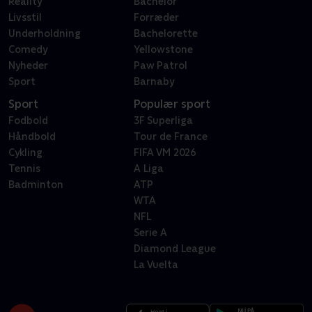
Reality
Bachelor
Livsstil
Forræder
Underholdning
Bachelorette
Comedy
Yellowstone
Nyheder
Paw Patrol
Sport
Barnaby
Sport
Populær sport
Fodbold
3F Superliga
Håndbold
Tour de France
Cykling
FIFA VM 2026
Tennis
A Liga
Badminton
ATP
WTA
NFL
Serie A
Diamond League
La Vuelta