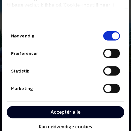
tilbage ved at klikke på ’Cookie-indstillinger’ i
bunden af siden. Læs mere om hvordan TV 2
behandler dine oplysninger i
TV 2s privatlivspolitik
.
Samtykkevalg
Nødvendig
Præferencer
Statistik
Om Kiwi & Strit
De to små, morsomme og pelsede dyr Kiwi og Strit
Marketing
bor i en lysning i skoven. De er bedste venner, selv om
de er vidt forskellige. Kiwi er rolig og omsorgsfuld og
bor i et fint hus, mens Strit er vild og elsker rod!
Acceptér alle
Sammen oplever de en masse spændende ting og får
nye venner.
Kun nødvendige cookies