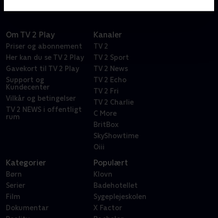
Om TV 2 Play
Kanaler
Priser og abonnement
TV 2
Her kan du se TV 2 Play
TV 2 Sport
Gavekort til TV 2 Play
TV 2 News
Support og
TV 2 Echo
Kundecenter
TV 2 Fri
Vilkår og betingelser
TV 2 Charlie
TV 2 NEWS i offentligt
C More
rum
BritBox
SkyShowtime
Oiii
Kategorier
Populært
Børn
Klovn
Serier
Badehotellet
Film
Sygeplejeskolen
Dokumentar
X Factor