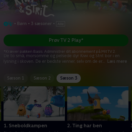
•
Børn
•
3 sæsoner
•
Prøv TV 2 Play*
*Kræver pakken Basis. Administrer dit abonnement på Mit TV 2.
De to små, morsomme og pelsede dyr Kiwi og Strit bor i en
lysning i skoven. De er bedste venner, selv om de er
...
Læs mere
Sæson 1
Sæson 2
Sæson 3
1. Sneboldkampen
2. Ting har ben