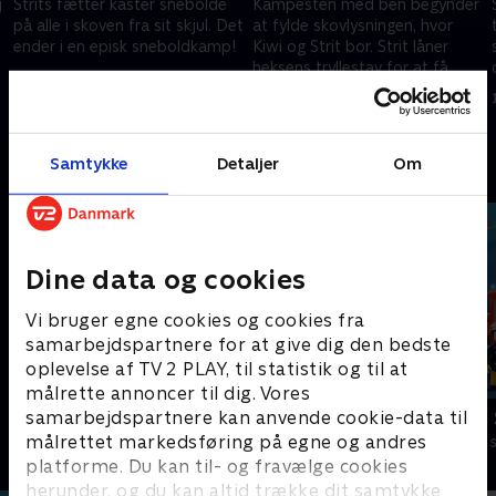
j
Strits fætter kaster snebolde
Kampesten med ben begynder
på alle i skoven fra sit skjul. Det
at fylde skovlysningen, hvor
ender i en episk sneboldkamp!
Kiwi og Strit bor. Strit låner
heksens tryllestav for at få
1. november 2022 • 4 min
dem til at forsvinde...
1. november 2022 • 4 min
Samtykke
Detaljer
Om
Andre så også
Dine data og cookies
Vi bruger egne cookies og cookies fra
samarbejdspartnere for at give dig den bedste
oplevelse af TV 2 PLAY, til statistik og til at
målrette annoncer til dig. Vores
samarbejdspartnere kan anvende cookie-data til
Gurli Gris
Brandmand
målrettet markedsføring på egne og andres
Børneserier • 4 sæsoner
Børneserier • 1
platforme. Du kan til- og fravælge cookies
herunder, og du kan altid trække dit samtykke