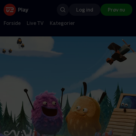
Log ind
Prøv nu
Forside
Live TV
Kategorier