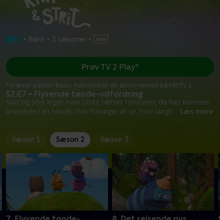
•
Børn
•
3 sæsoner
•
Prøv TV 2 Play*
*Kræver pakken Basis. Administrer dit abonnement på Mit TV 2.
S2:E7 • Flyvende tønde-udfordring
Kiwi og Strit leger, men Strits fætter forstyrrer, da han kommer
brasende i en tønde. Han forsøger at se, hvor langt
...
Læs mere
Sæson 1
Sæson 2
Sæson 3
7. Flyvende tønde-
8. Det rejsende nys