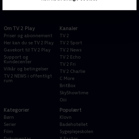
Om TV 2 Play
Kanaler
Priser og abonnement
TV 2
Her kan du se TV 2 Play
TV 2 Sport
Gavekort til TV 2 Play
TV 2 News
Support og
TV 2 Echo
Kundecenter
TV 2 Fri
Vilkår og betingelser
TV 2 Charlie
TV 2 NEWS i offentligt
C More
rum
BritBox
SkyShowtime
Oiii
Kategorier
Populært
Børn
Klovn
Serier
Badehotellet
Film
Sygeplejeskolen
Dokumentar
X Factor