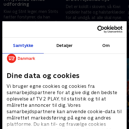
udfordring
Det er koldt i skoven, så Kiwi
Kiwi og Strit leger, men Strits
uddeler hatte og halstørklæder
fætter forstyrrer, da han
for at undgå, at alle skal nyse.
kommer brasende i en tønde.
Men Strit opdager, at skov-
Han forsøger at se, hvor langt
koen løber hurtigt, når den
1. november 2022 • 4 min
han kan rulle, og Strit vil gerne
nyser.
1. november 2022 • 4 min
være med.
Samtykke
Detaljer
Om
Andre så også
Dine data og cookies
Vi bruger egne cookies og cookies fra
samarbejdspartnere for at give dig den bedste
oplevelse af TV 2 PLAY, til statistik og til at
målrette annoncer til dig. Vores
samarbejdspartnere kan anvende cookie-data til
Gurli Gris
Brandmand
målrettet markedsføring på egne og andres
Børneserier • 4 sæsoner
Børneserier • 1
platforme. Du kan til- og fravælge cookies