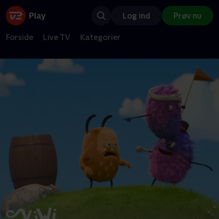
Log ind
Prøv nu
Forside
Live TV
Kategorier