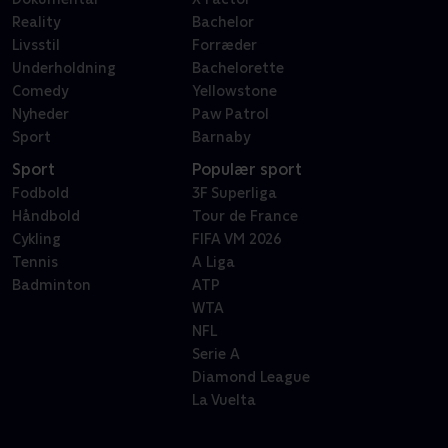
Reality
Bachelor
Livsstil
Forræder
Underholdning
Bachelorette
Comedy
Yellowstone
Nyheder
Paw Patrol
Sport
Barnaby
Sport
Populær sport
Fodbold
3F Superliga
Håndbold
Tour de France
Cykling
FIFA VM 2026
Tennis
A Liga
Badminton
ATP
WTA
NFL
Serie A
Diamond League
La Vuelta