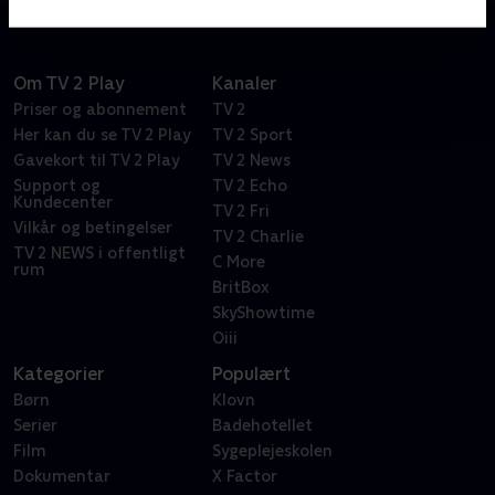
Om TV 2 Play
Kanaler
Priser og abonnement
TV 2
Her kan du se TV 2 Play
TV 2 Sport
Gavekort til TV 2 Play
TV 2 News
Support og
TV 2 Echo
Kundecenter
TV 2 Fri
Vilkår og betingelser
TV 2 Charlie
TV 2 NEWS i offentligt
C More
rum
BritBox
SkyShowtime
Oiii
Kategorier
Populært
Børn
Klovn
Serier
Badehotellet
Film
Sygeplejeskolen
Dokumentar
X Factor