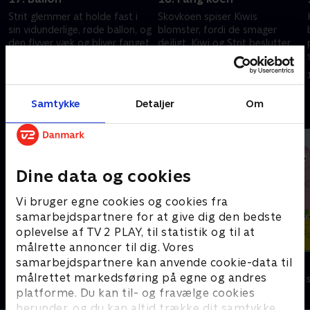
Strit glemmer at holde fast i
Skovkoen spiser Kiwis
sin vidunderlige, røde ballon, og
blomster, fordi de smager
den flyver væk og bliver fanget
dejligt. Kiwi og Strit beslutter
i et træ. Kiwi og Strit bliver
sig for at fange skovkoen, så
nødt til at få den ned!.
de kan have deres blomster i
8. december 2020 • 5 min
1. december 2020 • 5 min
fred!
Samtykke
Detaljer
Om
Andre så også
Dine data og cookies
Vi bruger egne cookies og cookies fra
samarbejdspartnere for at give dig den bedste
oplevelse af TV 2 PLAY, til statistik og til at
målrette annoncer til dig. Vores
samarbejdspartnere kan anvende cookie-data til
Gurli Gris
Barbapapa
målrettet markedsføring på egne og andres
Børneserier • 4 sæsoner
Børneserier • 1
platforme. Du kan til- og fravælge cookies
herunder, og du kan altid trække dit samtykke