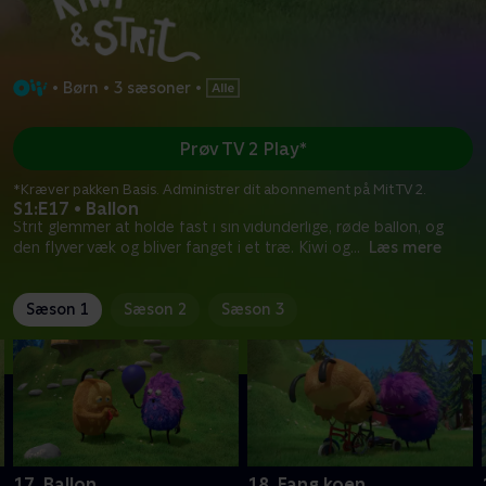
•
Børn
•
3 sæsoner
•
Prøv TV 2 Play*
*Kræver pakken Basis. Administrer dit abonnement på Mit TV 2.
S1:E17 • Ballon
Strit glemmer at holde fast i sin vidunderlige, røde ballon, og
den flyver væk og bliver fanget i et træ. Kiwi og
...
Læs mere
Sæson 1
Sæson 2
Sæson 3
17. Ballon
18. Fang koen