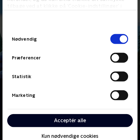
tilbage ved at klikke på ’Cookie-indstillinger’ i
bunden af siden. Læs mere om hvordan TV 2
behandler dine oplysninger i
TV 2s privatlivspolitik
.
Samtykkevalg
Nødvendig
Præferencer
Statistik
Om Kiwi & Strit
De to små, morsomme og pelsede dyr Kiwi og Strit
Marketing
bor i en lysning i skoven. De er bedste venner, selv om
de er vidt forskellige. Kiwi er rolig og omsorgsfuld og
bor i et fint hus, mens Strit er vild og elsker rod!
Acceptér alle
Sammen oplever de en masse spændende ting og får
nye venner.
Kun nødvendige cookies