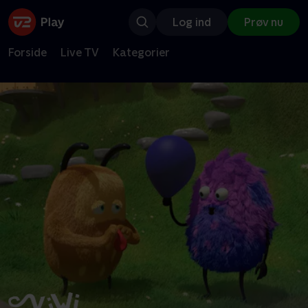
Log ind
Prøv nu
Forside
Live TV
Kategorier