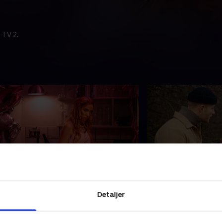
 TV 2.
. Fødselsdagen
5. Jagten
anna har fødselsdag, og der skal
Nanna og Søren tage
Detaljer
ære fest. Men hun er nedtrykt og har
at puste nyt liv i f
vært ved at tage sin plads til festen. I
sexleg går ikke som
tedet ender hun med at gå langt
Nanna frygter, at no