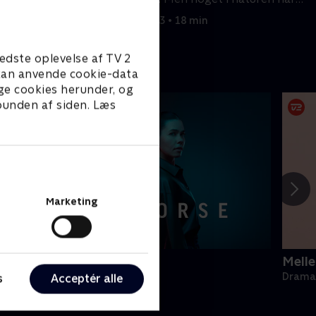
tændt en urkraft i hende
1. maj 2023 • 18 min
edste oplevelse af TV 2
e kan anvende cookie-data
ge cookies herunder, og
 bunden af siden. Læs
Marketing
ark Horse
Mell
rama • 1 sæsoner
Drama 
s
Acceptér alle