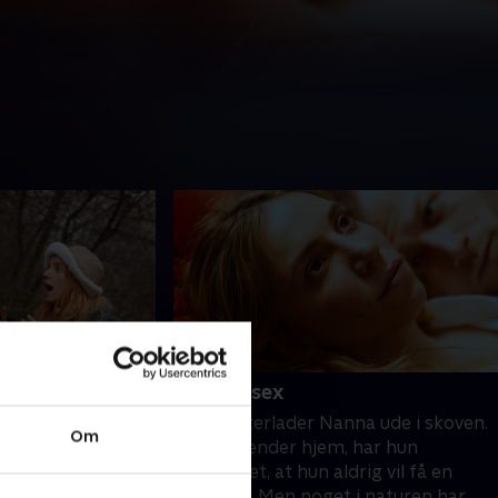
6. Ærlig sex
r på telttur for
Søren efterlader Nanna ude i skoven.
Om
orholdet, men en
Da hun vender hjem, har hun
 planlagt, og
accepteret, at hun aldrig vil få en
get er alvorligt
orgasme. Men noget i naturen har