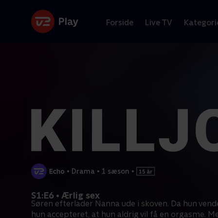
Forside
Live TV
Kategori
•
Drama
•
1 sæson
•
S1:E6 • Ærlig sex
Søren efterlader Nanna ude i skoven. Da hun vend
hun accepteret, at hun aldrig vil få en orgasme. M