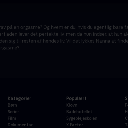
y
rav på en orgasme? Og hvem er du, hvis du egentlig bare fak
erfladen lever det perfekte liv, men da hun indser, at hun 
en sig til resten af hendes liv. Vil det lykkes Nanna at find
orgasme?.
Kategorier
Populært
S
Børn
Klovn
F
Serier
Badehotellet
H
Film
Sygeplejeskolen
C
Dokumentar
X Factor
T