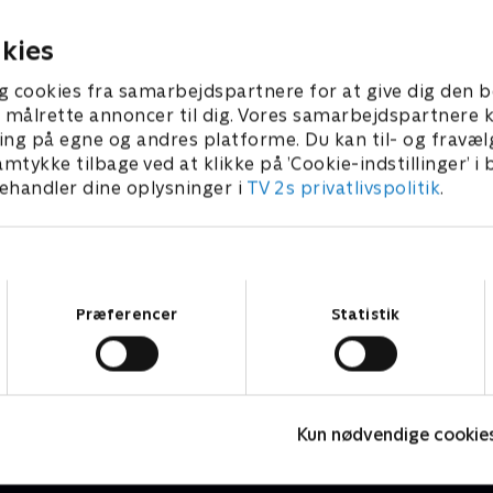
ver grænsen
galt med hende
4. april 2023 • 24 min
1. maj 2023 • 20 min
kies
g cookies fra samarbejdspartnere for at give dig den b
l at målrette annoncer til dig. Vores samarbejdspartner
ing på egne og andres platforme. Du kan til- og fravæl
amtykke tilbage ved at klikke på ’Cookie-indstillinger’ i
handler dine oplysninger i
TV 2s privatlivspolitik
.
Samtykkevalg
Præferencer
Statistik
Kollegiet
D
Drama • 1 sæsoner
D
Kun nødvendige cookie