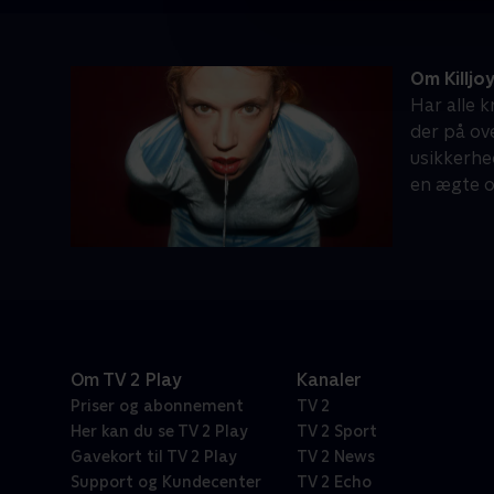
Om Killjo
Har alle k
der på ov
usikkerhed
en ægte 
Om TV 2 Play
Kanaler
Priser og abonnement
TV 2
Her kan du se TV 2 Play
TV 2 Sport
Gavekort til TV 2 Play
TV 2 News
Support og Kundecenter
TV 2 Echo