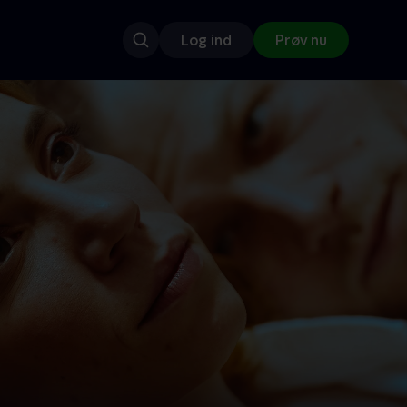
Log ind
Prøv nu