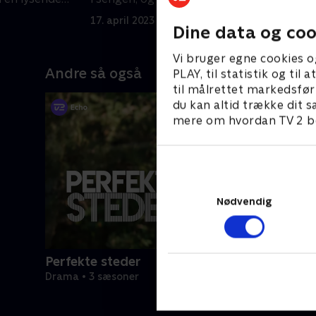
mistanke
o
17. april 2023 • 18 min
2
Dine data og coo
Vi bruger egne cookies o
Andre så også
PLAY, til statistik og ti
til målrettet markedsfør
du kan altid trække dit s
mere om hvordan TV 2 be
Nødvendig
Perfekte steder
Drama • 3 sæsoner