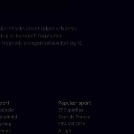
er? I seks afsnit følger vi Nanna,
aldrig er kommet, forplanter
e tryghed i sin egen seksualitet og få
port
Populær sport
odbold
3F Superliga
åndbold
Tour de France
ykling
FIFA VM 2026
ennis
A Liga