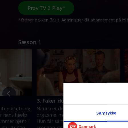
Prøv TV 2 Play*
*Kræver pakken Basis. Administrer dit abonnement på Mit
Sæson 1
3. Faker du hver gang?
4
il undsætning
Nanna er desperat efter at opleve en
N
Samtykke
r hans hjælp
orgasme, men hvor langt tør hun gå?
v
ommer hjem i
Hun får samtidig sværere ved at fake
s
n en lysende
i sengen, og Søren begynder at fatte
s