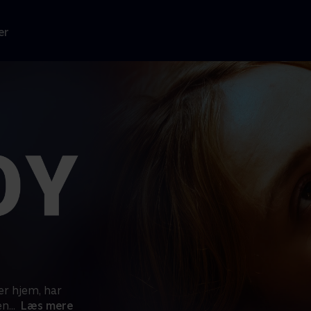
er
er hjem, har
en
...
Læs mere