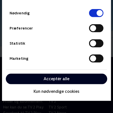
TV 2s privatlivspolitik
.
Samtykkevalg
Nødvendig
Præferencer
Statistik
Marketing
Om Kid-e-cats
Russisk børneserie om tre kattekillinger i en lille by.
Acceptér alle
Kun nødvendige cookies
Om TV 2 Play
Kanaler
Priser og abonnement
TV 2
Her kan du se TV 2 Play
TV 2 Sport