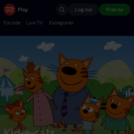
Log ind
Prøv nu
Forside
Live TV
Kategorier
Kid-e-cats