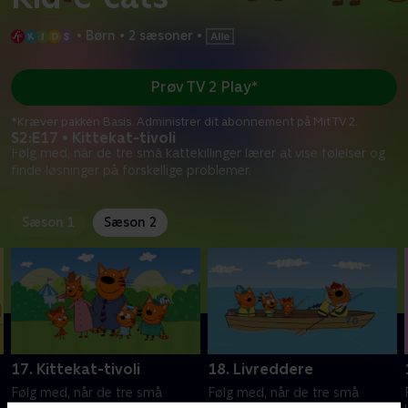
•
Børn
•
2 sæsoner
•
Prøv TV 2 Play*
*Kræver pakken Basis. Administrer dit abonnement på Mit TV 2.
S2:E17 • Kittekat-tivoli
Følg med, når de tre små kattekillinger lærer at vise følelser og
finde løsninger på forskellige problemer.
Sæson 1
Sæson 2
17. Kittekat-tivoli
18. Livreddere
Følg med, når de tre små
Følg med, når de tre små