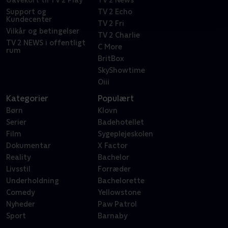
Gavekort til TV 2 Play
TV 2 News
Support og
TV 2 Echo
Kundecenter
TV 2 Fri
Vilkår og betingelser
TV 2 Charlie
TV 2 NEWS i offentligt
C More
rum
BritBox
SkyShowtime
Oiii
Kategorier
Populært
Børn
Klovn
Serier
Badehotellet
Film
Sygeplejeskolen
Dokumentar
X Factor
Reality
Bachelor
Livsstil
Forræder
Underholdning
Bachelorette
Comedy
Yellowstone
Nyheder
Paw Patrol
Sport
Barnaby