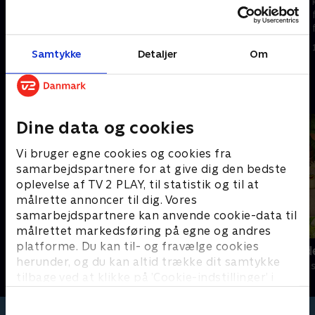
kattekillinger lærer at vise
kattekillinger lærer at vise
følelser og finde løsninger på
følelser og finde løsninger på
forskellige problemer.
forskellige problemer.
1. maj 2023 • 5 min
1. maj 2023 • 5 min
Samtykke
Detaljer
Om
Andre så også
Dine data og cookies
Vi bruger egne cookies og cookies fra
samarbejdspartnere for at give dig den bedste
oplevelse af TV 2 PLAY, til statistik og til at
målrette annoncer til dig. Vores
samarbejdspartnere kan anvende cookie-data til
målrettet markedsføring på egne og andres
platforme. Du kan til- og fravælge cookies
Hunden Ib
Jungle Band
herunder, og du kan altid trække dit samtykke
Børneserier • 1 sæsoner
Børneserier • 2
tilbage ved at klikke på ’Cookie-indstillinger’ i
bunden af siden. Læs mere om hvordan TV 2
behandler dine oplysninger i