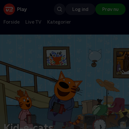
Log ind
Prøv nu
Forside
Live TV
Kategorier
Kid-e-cats