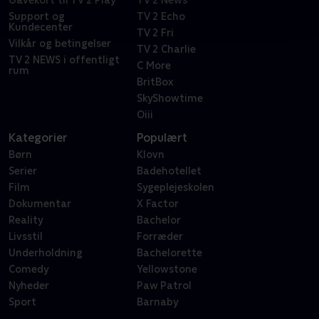
Gavekort til TV 2 Play
TV 2 News
Support og
TV 2 Echo
Kundecenter
TV 2 Fri
Vilkår og betingelser
TV 2 Charlie
TV 2 NEWS i offentligt
C More
rum
BritBox
SkyShowtime
Oiii
Kategorier
Populært
Børn
Klovn
Serier
Badehotellet
Film
Sygeplejeskolen
Dokumentar
X Factor
Reality
Bachelor
Livsstil
Forræder
Underholdning
Bachelorette
Comedy
Yellowstone
Nyheder
Paw Patrol
Sport
Barnaby