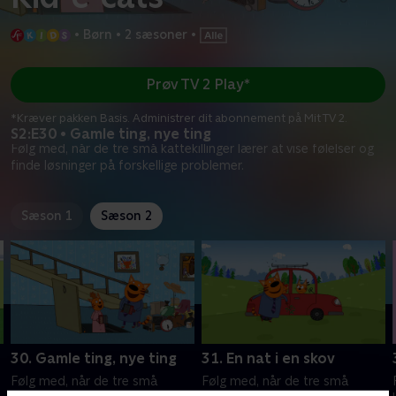
•
Børn
•
2 sæsoner
•
Prøv TV 2 Play*
*Kræver pakken Basis. Administrer dit abonnement på Mit TV 2.
S2:E30 • Gamle ting, nye ting
Følg med, når de tre små kattekillinger lærer at vise følelser og
finde løsninger på forskellige problemer.
Sæson 1
Sæson 2
30. Gamle ting, nye ting
31. En nat i en skov
Følg med, når de tre små
Følg med, når de tre små