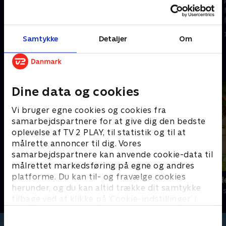
kattekillinger lærer at vise
kattekillinger lærer at vise
følelser og finde løsninger på
følelser og finde løsninger på
forskellige problemer.
forskellige problemer.
1. maj 2023 • 5 min
1. maj 2023 • 5 min
Samtykke
Detaljer
Om
Andre så også
Dine data og cookies
Vi bruger egne cookies og cookies fra
samarbejdspartnere for at give dig den bedste
oplevelse af TV 2 PLAY, til statistik og til at
målrette annoncer til dig. Vores
samarbejdspartnere kan anvende cookie-data til
målrettet markedsføring på egne og andres
platforme. Du kan til- og fravælge cookies
Hunden Ib
Jungle Band
herunder, og du kan altid trække dit samtykke
Børneserier • 1 sæsoner
Børneserier • 2
tilbage ved at klikke på ’Cookie-indstillinger’ i
bunden af siden. Læs mere om hvordan TV 2
behandler dine oplysninger i