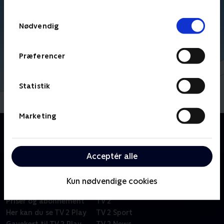
TV 2s privatlivspolitik
.
Samtykkevalg
Nødvendig
Præferencer
Statistik
Marketing
Om Kid-e-cats
Russisk børneserie om tre kattekillinger i en lille by.
Acceptér alle
Kun nødvendige cookies
Om TV 2 Play
Kanaler
Priser og abonnement
TV 2
Her kan du se TV 2 Play
TV 2 Sport