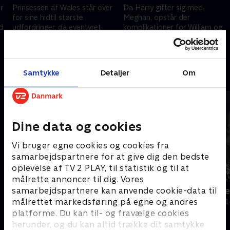
r
Prinsessen af Wales står over
Da Harry gifter sig med
for sine hidtil største
Meghan, opstår der
d
udfordringer, da eventyret
komplikationer for William og
brister for en stund.
Kate.
18. september 2025 • 45 min
25. september 2025 • 44 min
Samtykke
Detaljer
Om
Andre så også
Dine data og cookies
Vi bruger egne cookies og cookies fra
samarbejdspartnere for at give dig den bedste
oplevelse af TV 2 PLAY, til statistik og til at
målrette annoncer til dig. Vores
William og Harry - billederne
Brittas sto
samarbejdspartnere kan anvende cookie-data til
fortæller
målrettet markedsføring på egne og andres
Dokumentar • 1
Dokumentar
platforme. Du kan til- og fravælge cookies
herunder, og du kan altid trække dit samtykke