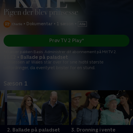
•
Dokumentar
•
1 sæson
•
Prøv TV 2 Play*
*Kræver pakken Basis. Administrer dit abonnement på Mit TV 2.
S1:E2 • Ballade på paladset
Prinsessen af Wales står over for sine hidtil største
udfordringer, da eventyret brister for en stund.
Sæson 1
2. Ballade på paladset
3. Dronning i vente