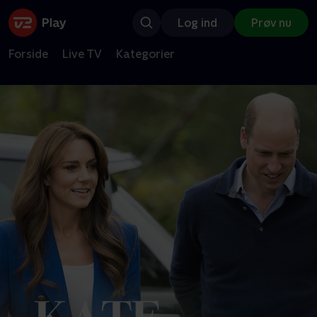
Log ind
Prøv nu
Forside
Live TV
Kategorier