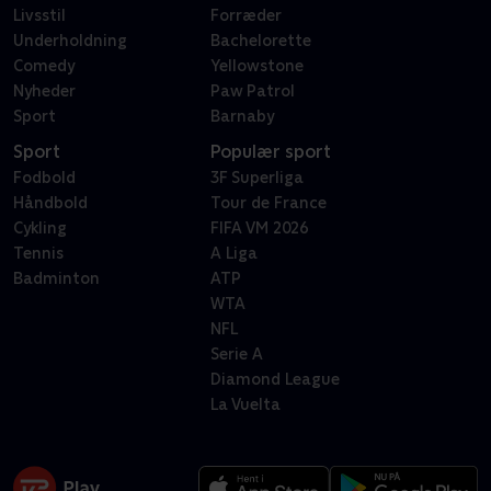
Livsstil
Forræder
Underholdning
Bachelorette
Comedy
Yellowstone
Nyheder
Paw Patrol
Sport
Barnaby
Sport
Populær sport
Fodbold
3F Superliga
Håndbold
Tour de France
Cykling
FIFA VM 2026
Tennis
A Liga
Badminton
ATP
WTA
NFL
Serie A
Diamond League
La Vuelta