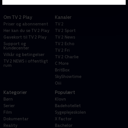
Om TV 2 Play
Kanaler
Priser og abonnement
TV 2
Her kan du se TV 2 Play
TV 2 Sport
Gavekort til TV 2 Play
TV 2 News
Support og
TV 2 Echo
Kundecenter
TV 2 Fri
Vilkår og betingelser
TV 2 Charlie
TV 2 NEWS i offentligt
C More
rum
BritBox
SkyShowtime
Oiii
Kategorier
Populært
Børn
Klovn
Serier
Badehotellet
Film
Sygeplejeskolen
Dokumentar
X Factor
Reality
Bachelor