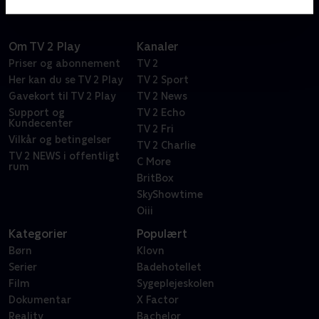
Om TV 2 Play
Kanaler
Priser og abonnement
TV 2
Her kan du se TV 2 Play
TV 2 Sport
Gavekort til TV 2 Play
TV 2 News
Support og
TV 2 Echo
Kundecenter
TV 2 Fri
Vilkår og betingelser
TV 2 Charlie
TV 2 NEWS i offentligt
C More
rum
BritBox
SkyShowtime
Oiii
Kategorier
Populært
Børn
Klovn
Serier
Badehotellet
Film
Sygeplejeskolen
Dokumentar
X Factor
Reality
Bachelor