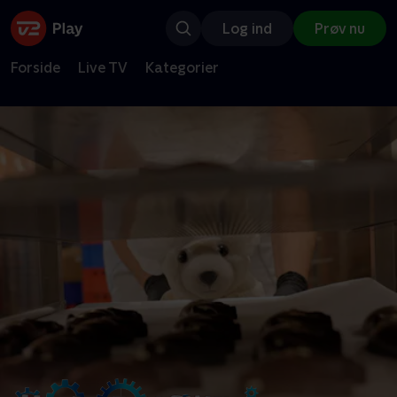
Log ind
Prøv nu
Forside
Live TV
Kategorier