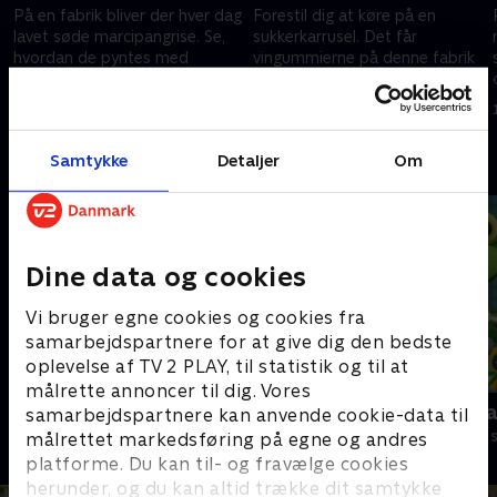
På en fabrik bliver der hver dag
Forestil dig at køre på en
lavet søde marcipangrise. Se,
sukkerkarrusel. Det får
hvordan de pyntes med
vingummierne på denne fabrik
hindbærdrys og hvid
lov til. Bamse Broom er med,
chokolade, efter de har været
når de laves, og han må også
19. august 2023 • 5 min
19. august 2023 • 5 min
under chokoladebruseren!
køre lastbil!
Samtykke
Detaljer
Om
Andre så også
Dine data og cookies
Vi bruger egne cookies og cookies fra
samarbejdspartnere for at give dig den bedste
oplevelse af TV 2 PLAY, til statistik og til at
målrette annoncer til dig. Vores
Kæmpemaskiner
Geckos Gar
samarbejdspartnere kan anvende cookie-data til
Børneserier • 8 sæsoner
Børneserier • 2
målrettet markedsføring på egne og andres
platforme. Du kan til- og fravælge cookies
herunder, og du kan altid trække dit samtykke