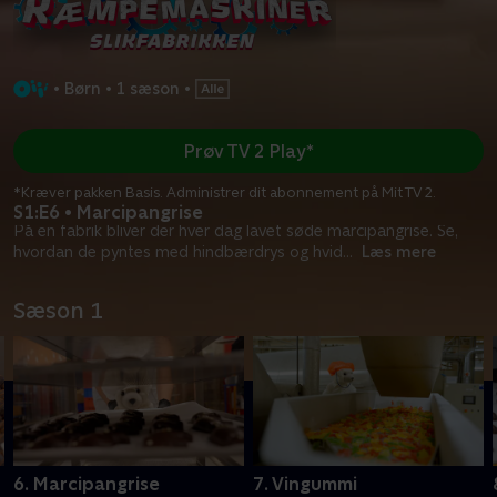
•
Børn
•
1 sæson
•
Prøv TV 2 Play*
*Kræver pakken Basis. Administrer dit abonnement på Mit TV 2.
S1:E6 • Marcipangrise
På en fabrik bliver der hver dag lavet søde marcipangrise. Se,
hvordan de pyntes med hindbærdrys og hvid
...
Læs mere
Sæson 1
6. Marcipangrise
7. Vingummi