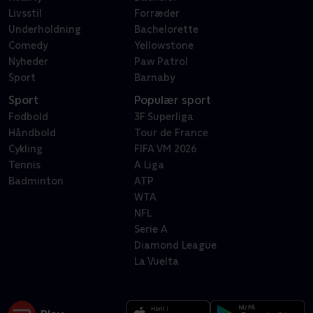
Livsstil
Forræder
Underholdning
Bachelorette
Comedy
Yellowstone
Nyheder
Paw Patrol
Sport
Barnaby
Sport
Populær sport
Fodbold
3F Superliga
Håndbold
Tour de France
Cykling
FIFA VM 2026
Tennis
A Liga
Badminton
ATP
WTA
NFL
Serie A
Diamond League
La Vuelta