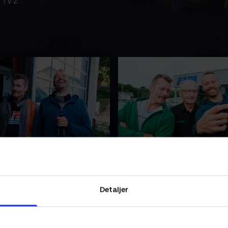
 TV 2.
ert og pebersvende
3. Lige til grænsen
en Thomas Hartmann bliver
Hartmann er vant til barer 
igen, når han møder en
på hvert et hjørne. Nu er han
 jysk knallertklub og
til Jylland, og hvad gør man 
Detaljer
inden for i det allerhelligste -
man spontant får lyst til lidt
t.
ganen?
022 • 10 min
29. april 2022 • 10 min