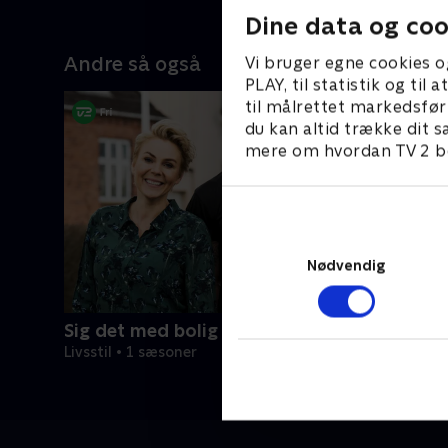
Dine data og coo
Andre så også
Vi bruger egne cookies o
PLAY, til statistik og ti
til målrettet markedsfør
du kan altid trække dit s
mere om hvordan TV 2 be
Nødvendig
Sig det med bolig
Livsstil • 1 sæsoner