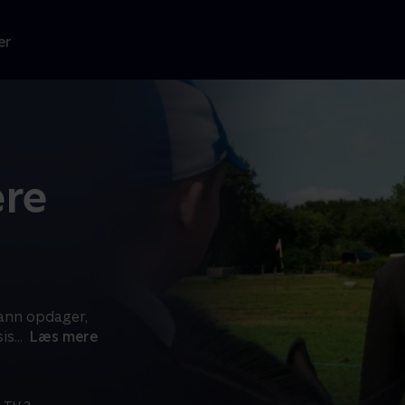
er
ere
ann opdager,
sis
...
Læs mere