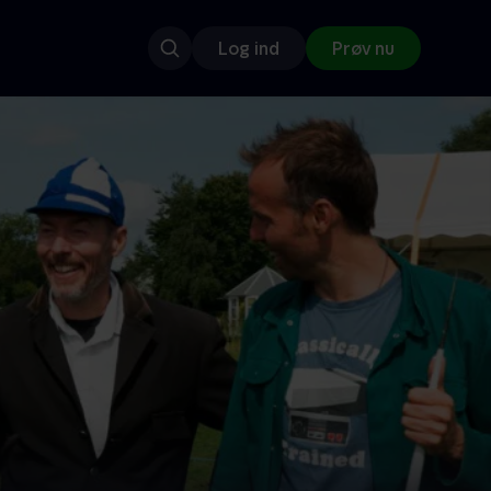
Log ind
Prøv nu