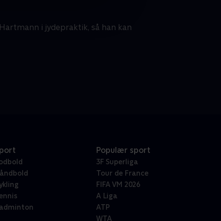
artmann i jydepraktik, så han kan
port
Populær sport
odbold
3F Superliga
åndbold
Tour de France
ykling
FIFA VM 2026
ennis
A Liga
adminton
ATP
WTA