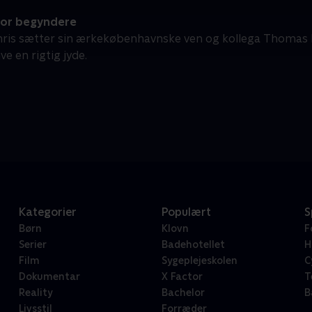
for begyndere
ris sætter sin ærkekøbenhavnske ven og kollega Thomas H
ive en rigtig jyde.
Kategorier
Populært
S
Børn
Klovn
F
Serier
Badehotellet
H
Film
Sygeplejeskolen
C
Dokumentar
X Factor
T
Reality
Bachelor
B
Livsstil
Forræder