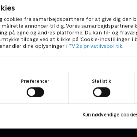
kies
g cookies fra samarbejdspartnere for at give dig den b
l at målrette annoncer til dig. Vores samarbejdspartner
ing på egne og andres platforme. Du kan til- og fravæl
amtykke tilbage ved at klikke på ’Cookie-indstillinger’ i
handler dine oplysninger i
TV 2s privatlivspolitik
.
Samtykkevalg
Præferencer
Statistik
Tabu - med Rune Klan
J
Livsstil • 3 sæsoner
2
Kun nødvendige cookie