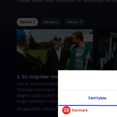
*Kræver pakken Basis. Administrer dit abonnement på Mit
Sæson 1
Sæson 2
Sæson 3
1. En ringrider med det hele
2. Knall
Det er med blandede følelser, når
Skabsjyd
Thomas Hartmann opdager, at
som barn 
dagens jydepraktik involverer hans
vaskeægte
Samtykke
evige nemesis - hesten - og en
inviteres 
omgang sønderjysk ringridning.
værkstede
29. april 2022 • 10 min
29. april 2