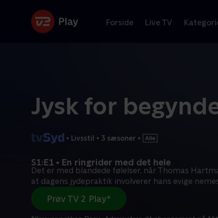
Forside
Live TV
Kategori
Jysk for begynd
•
Livsstil
•
3 sæsoner
•
S1:E1 • En ringrider med det hele
Det er med blandede følelser, når Thomas Hartm
at dagens jydepraktik involverer hans evige neme
Prøv TV 2 Play*