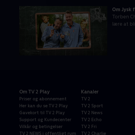
Om Jysk 
Torben Ch
lære at bl
Om TV 2 Play
Kanaler
Priser og abonnement
TV 2
Her kan du se TV 2 Play
TV 2 Sport
Gavekort til TV 2 Play
TV 2 News
Support og Kundecenter
TV 2 Echo
Vilkår og betingelser
TV 2 Fri
TV 2 NEWS i offentligt rum
TV 2 Charlie