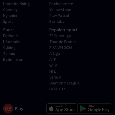
Underholdning
Bachelorette
Comedy
Yellowstone
Nyheder
Paw Patrol
Sport
Barnaby
Sport
Populær sport
Fodbold
3F Superliga
Håndbold
Tour de France
Cykling
FIFA VM 2026
Tennis
A Liga
Badminton
ATP
WTA
NFL
Serie A
Diamond League
La Vuelta