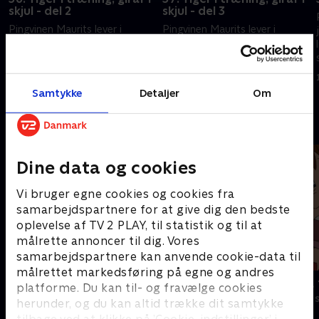
skjul - del 2
skjul - del 3
Pingvinen Maurits lever i
Pingvinen Maurits lever i
junglen. Han er en helt -
junglen. Han er en helt -
ligesom de andre dyr - og
ligesom de andre dyr - og
sammen kommer de andre til
sammen kommer de andre til
undsætning, hvis de er i fare.
undsætning, hvis de er i fare.
1. september 2023 • 11 min
1. september 2023 • 11 min
Samtykke
Detaljer
Om
Andre så også
Dine data og cookies
Vi bruger egne cookies og cookies fra
samarbejdspartnere for at give dig den bedste
oplevelse af TV 2 PLAY, til statistik og til at
målrette annoncer til dig. Vores
samarbejdspartnere kan anvende cookie-data til
målrettet markedsføring på egne og andres
Little Charmers
Karlsson på 
platforme. Du kan til- og fravælge cookies
Børneserier • 2 sæsoner
Børneserier • 1
herunder, og du kan altid trække dit samtykke