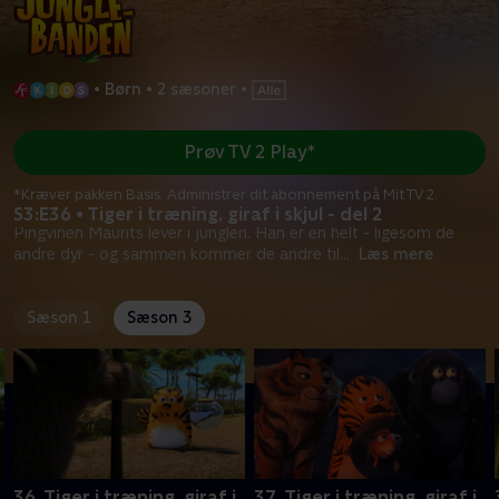
•
Børn
•
2 sæsoner
•
Prøv TV 2 Play*
*Kræver pakken Basis. Administrer dit abonnement på Mit TV 2.
S3:E36 • Tiger i træning, giraf i skjul - del 2
Pingvinen Maurits lever i junglen. Han er en helt - ligesom de
andre dyr - og sammen kommer de andre til
...
Læs mere
Sæson 1
Sæson 3
36. Tiger i træning, giraf i
37. Tiger i træning, giraf i