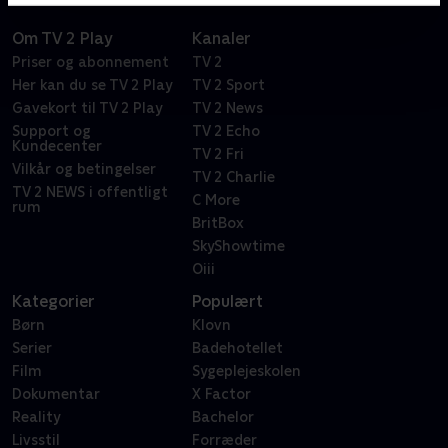
Om TV 2 Play
Kanaler
Priser og abonnement
TV 2
Her kan du se TV 2 Play
TV 2 Sport
Gavekort til TV 2 Play
TV 2 News
Support og
TV 2 Echo
Kundecenter
TV 2 Fri
Vilkår og betingelser
TV 2 Charlie
TV 2 NEWS i offentligt
C More
rum
BritBox
SkyShowtime
Oiii
Kategorier
Populært
Børn
Klovn
Serier
Badehotellet
Film
Sygeplejeskolen
Dokumentar
X Factor
Reality
Bachelor
Livsstil
Forræder