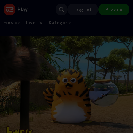
Log ind
Prøv nu
Forside
Live TV
Kategorier