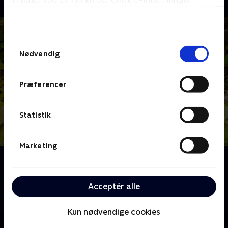
tilbage ved at klikke på ’Cookie-indstillinger’ i
bunden af siden. Læs mere om hvordan TV 2
behandler dine oplysninger i
TV 2s privatlivspolitik
.
Samtykkevalg
Nødvendig
Præferencer
Statistik
Marketing
Om Jungle Banden
Her kommer junglebanden. Er du i problemer, må du
trække i snoren, og så kommer de! Pingvinen Maurits
Acceptér alle
tror, han er en tiger, der lever i junglen.
Kun nødvendige cookies