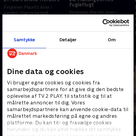
fugleflugt
Pingvinen Maurits lever i
Pingvinen Maurits lever i
junglen. Han er en helt -
junglen. Han er en helt -
ligesom de andre dyr - og
ligesom de andre dyr - og
sammen kommer de andre til
sammen kommer de andre til
undsætning, hvis de er i fare.
1. september 2023 • 11 min
undsætning, hvis de er i fare.
1. september 2023 • 11 min
Samtykke
Detaljer
Om
Andre så også
Dine data og cookies
Vi bruger egne cookies og cookies fra
samarbejdspartnere for at give dig den bedste
oplevelse af TV 2 PLAY, til statistik og til at
målrette annoncer til dig. Vores
samarbejdspartnere kan anvende cookie-data til
målrettet markedsføring på egne og andres
Little Charmers
Karlsson på 
platforme. Du kan til- og fravælge cookies
Børneserier • 2 sæsoner
Børneserier • 1
herunder, og du kan altid trække dit samtykke