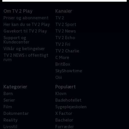
Om TV 2 Play
Kanaler
Priser og abonnement
TV 2
Her kan du se TV 2 Play
TV 2 Sport
Gavekort til TV 2 Play
TV 2 News
Support og
TV 2 Echo
Kundecenter
TV 2 Fri
Vilkår og betingelser
TV 2 Charlie
TV 2 NEWS i offentligt
C More
rum
BritBox
SkyShowtime
Oiii
Kategorier
Populært
Børn
Klovn
Serier
Badehotellet
Film
Sygeplejeskolen
Dokumentar
X Factor
Reality
Bachelor
Livsstil
Forræder