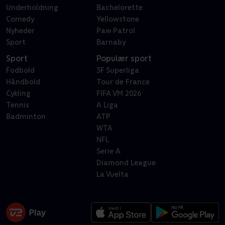
Underholdning
Bachelorette
Comedy
Yellowstone
Nyheder
Paw Patrol
Sport
Barnaby
Sport
Populær sport
Fodbold
3F Superliga
Håndbold
Tour de France
Cykling
FIFA VM 2026
Tennis
A Liga
Badminton
ATP
WTA
NFL
Serie A
Diamond League
La Vuelta