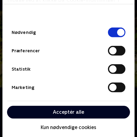
tilbage ved at klikke på ’Cookie-indstillinger’ i
bunden af siden. Læs mere om hvordan TV 2
behandler dine oplysninger i
TV 2s privatlivspolitik
.
Samtykkevalg
Nødvendig
Præferencer
Statistik
Marketing
Om Jungle Banden
Her kommer junglebanden. Er du i problemer, må du
trække i snoren, og så kommer de! Pingvinen Maurits
Acceptér alle
tror, han er en tiger, der lever i junglen.
Kun nødvendige cookies