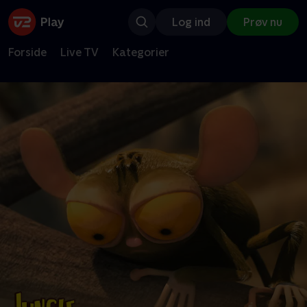
Log ind
Prøv nu
Forside
Live TV
Kategorier