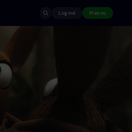
Log ind
Prøv nu