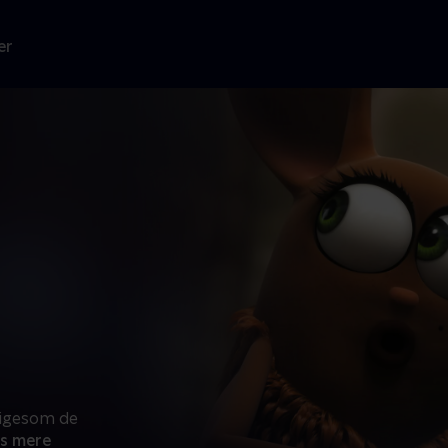
er
 ligesom de
s mere