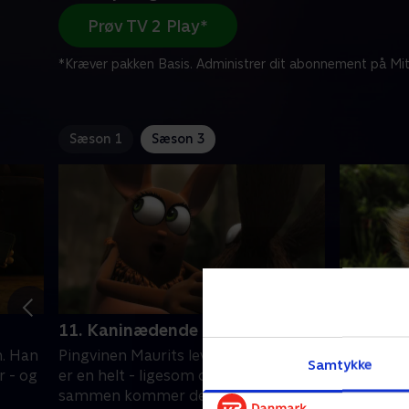
Prøv TV 2 Play*
*Kræver pakken Basis. Administrer dit abonnement på Mit
Sæson 1
Sæson 3
11. Kaninædende planter
12. Min 
n. Han
Pingvinen Maurits lever i junglen. Han
Pingvinen 
Samtykke
r - og
er en helt - ligesom de andre dyr - og
er en helt
sammen kommer de andre til
sammen k