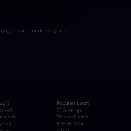
n, og så kommer de! Pingvinen
port
Populær sport
odbold
3F Superliga
åndbold
Tour de France
ykling
FIFA VM 2026
ennis
A Liga