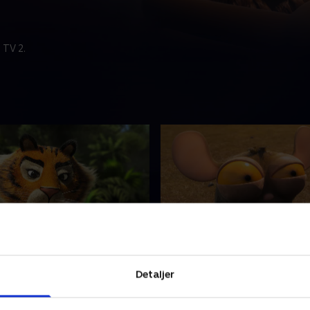
 TV 2.
søn, min helt
13. Melinas kejserinded
Maurits lever i junglen. Han
Pingvinen Maurits lever i ju
Detaljer
 - ligesom de andre dyr - og
er en helt - ligesom de andr
ommer de andre til
sammen kommer de andre t