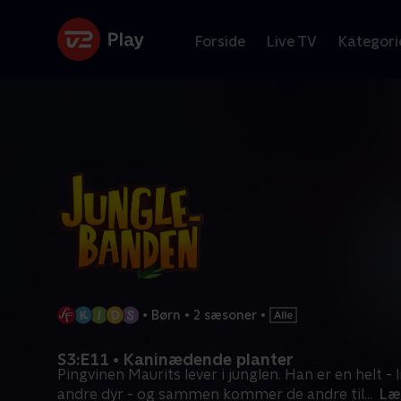
Forside
Live TV
Kategori
•
Børn
•
2 sæsoner
•
S3:E11 • Kaninædende planter
Pingvinen Maurits lever i junglen. Han er en helt -
andre dyr - og sammen kommer de andre til
...
Læ