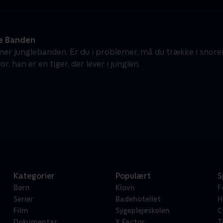
e Banden
r junglebanden. Er du i problemer, må du trække i snore
or, han er en tiger, der lever i junglen.
Kategorier
Populært
S
Børn
Klovn
F
Serier
Badehotellet
H
Film
Sygeplejeskolen
C
Dokumentar
X Factor
T