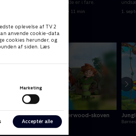
.
undsætning, hvis de er i fare.
undsæt
1. september 2023 • 11 min
1. sep
edste oplevelse af TV 2
e kan anvende cookie-data
ge cookies herunder, og
 bunden af siden. Læs
Marketing
obin Hood: Spilopper i Sherwood-skoven
Jung
s
Acceptér alle
ørneserier • 1 sæsoner
Børnes