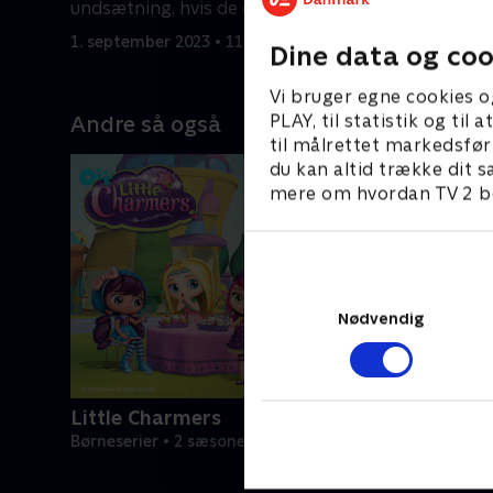
undsætning, hvis de er i fare.
undsætning
1. september 2023 • 11 min
1. septemb
Dine data og coo
Vi bruger egne cookies o
PLAY, til statistik og ti
Andre så også
til målrettet markedsfør
du kan altid trække dit s
mere om hvordan TV 2 be
Nødvendig
Little Charmers
Børneserier • 2 sæsoner