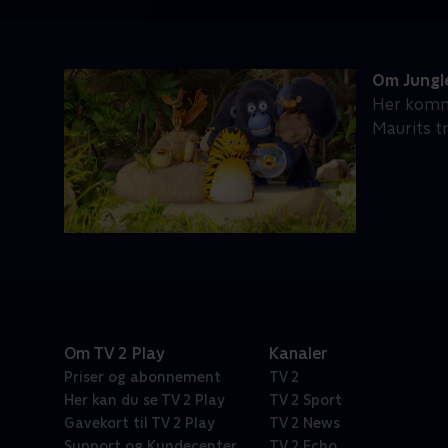
Om Jungl
Her komme
Maurits tr
Om TV 2 Play
Kanaler
Priser og abonnement
TV 2
Her kan du se TV 2 Play
TV 2 Sport
Gavekort til TV 2 Play
TV 2 News
Support og Kundecenter
TV 2 Echo