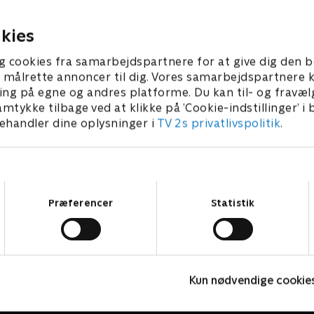
, hvis de er i fare.
undsætning, hvis de er i fare
er 2023 • 11 min
1. september 2023 • 11 min
kies
g cookies fra samarbejdspartnere for at give dig den b
l at målrette annoncer til dig. Vores samarbejdspartner
ing på egne og andres platforme. Du kan til- og fravæl
amtykke tilbage ved at klikke på ’Cookie-indstillinger’ i
handler dine oplysninger i
TV 2s privatlivspolitik
.
Samtykkevalg
Præferencer
Statistik
Karlsson på taget
R
Kun nødvendige cookie
Børneserier • 1 sæsoner
B