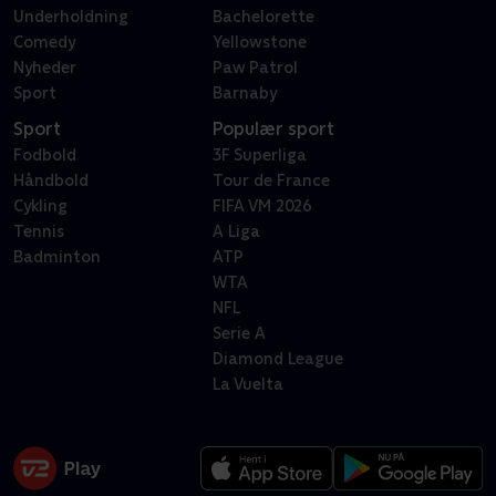
Underholdning
Bachelorette
Comedy
Yellowstone
Nyheder
Paw Patrol
Sport
Barnaby
Sport
Populær sport
Fodbold
3F Superliga
Håndbold
Tour de France
Cykling
FIFA VM 2026
Tennis
A Liga
Badminton
ATP
WTA
NFL
Serie A
Diamond League
La Vuelta