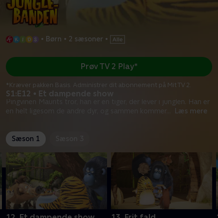
•
Børn
•
2 sæsoner
•
Prøv TV 2 Play*
*Kræver pakken Basis. Administrer dit abonnement på Mit TV 2.
S1:E12 • Et dampende show
Pingvinen Maurits tror, han er en tiger, der lever i junglen. Han er
en helt ligesom de andre dyr, og sammen kommer
...
Læs mere
Sæson 1
Sæson 3
12. Et dampende show
13. Frit fald