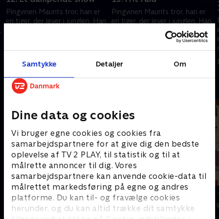
Pingvinen Maurits tror, han er
Pingvinen Maurits tror, han er
n
en tiger, der lever i junglen. Han
en tiger, der lever i junglen. Han
,
er en helt ligesom de andre dyr,
er en helt ligesom de andre dyr,
og sammen kommer de andre
og sammen kommer de andre
.
til undsætning, hvis de er i fare.
til undsætning, hvis de er i fare.
1. juni 2019 • 11 min
1. juni 2019 • 11 min
Samtykke
Detaljer
Om
Andre så også
Dine data og cookies
Vi bruger egne cookies og cookies fra
samarbejdspartnere for at give dig den bedste
oplevelse af TV 2 PLAY, til statistik og til at
målrette annoncer til dig. Vores
samarbejdspartnere kan anvende cookie-data til
målrettet markedsføring på egne og andres
Little Charmers
Karlsson på 
platforme. Du kan til- og fravælge cookies
Børneserier • 2 sæsoner
Børneserier • 1
herunder, og du kan altid trække dit samtykke