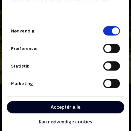
tilbage ved at klikke på ’Cookie-indstillinger’ i
bunden af siden. Læs mere om hvordan TV 2
behandler dine oplysninger i
TV 2s privatlivspolitik
.
Samtykkevalg
Nødvendig
Præferencer
Statistik
Marketing
Om Jungle Banden
Her kommer junglebanden. Er du i problemer, må du
trække i snoren, og så kommer de! Pingvinen Maurits
Acceptér alle
tror, han er en tiger, der lever i junglen.
Kun nødvendige cookies