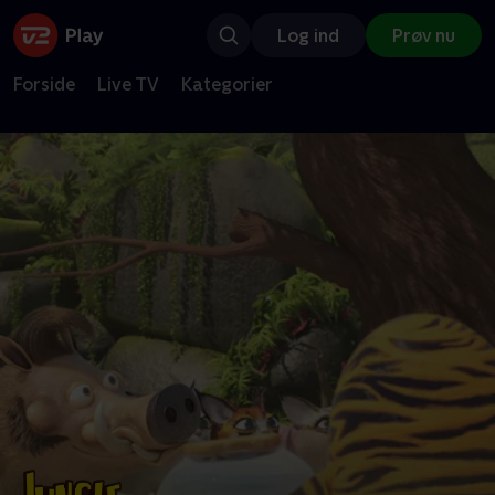
Log ind
Prøv nu
Forside
Live TV
Kategorier