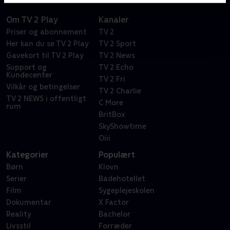
Om TV 2 Play
Kanaler
Priser og abonnement
TV 2
Her kan du se TV 2 Play
TV 2 Sport
Gavekort til TV 2 Play
TV 2 News
Support og
TV 2 Echo
Kundecenter
TV 2 Fri
Vilkår og betingelser
TV 2 Charlie
TV 2 NEWS i offentligt
C More
rum
BritBox
SkyShowtime
Oiii
Kategorier
Populært
Børn
Klovn
Serier
Badehotellet
Film
Sygeplejeskolen
Dokumentar
X Factor
Reality
Bachelor
Livsstil
Forræder