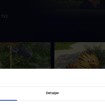
 TV 2.
ionen er i gang
6. En kærlig mission
 Maurits tror, han er en
Pingvinen Maurits tror, han 
Detaljer
 lever i junglen. Han er en
tiger, der lever i junglen. Ha
som de andre dyr, og
helt ligesom de andre dyr, o