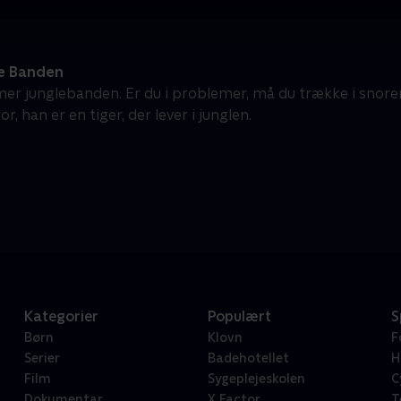
e Banden
r junglebanden. Er du i problemer, må du trække i snore
or, han er en tiger, der lever i junglen.
Kategorier
Populært
S
Børn
Klovn
F
Serier
Badehotellet
H
Film
Sygeplejeskolen
C
Dokumentar
X Factor
T