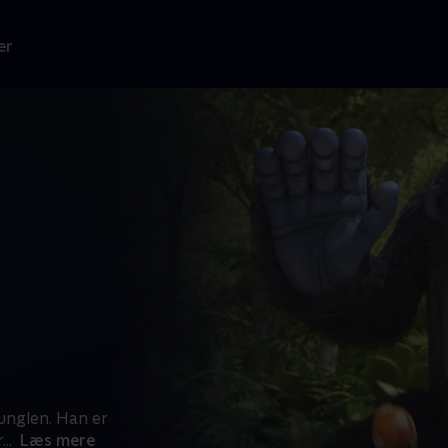
er
junglen. Han er
r
...
Læs mere