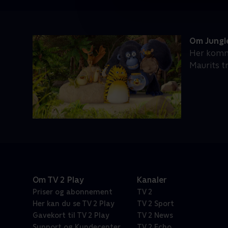
Om Jungl
Her komme
Maurits tr
Om TV 2 Play
Kanaler
Priser og abonnement
TV 2
Her kan du se TV 2 Play
TV 2 Sport
Gavekort til TV 2 Play
TV 2 News
Support og Kundecenter
TV 2 Echo