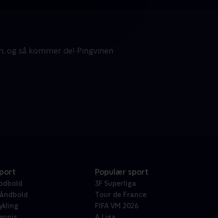
n, og så kommer de! Pingvinen
port
Populær sport
odbold
3F Superliga
åndbold
Tour de France
ykling
FIFA VM 2026
ennis
A Liga