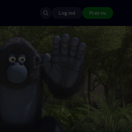
Log ind
Prøv nu