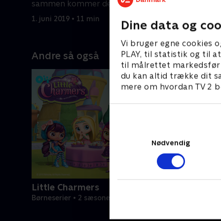
sammen kommer de andre til
sammen k
undsætning, hvis de er i fare.
undsætning
1. juni 2019 • 11 min
1. juni 201
Dine data og coo
Vi bruger egne cookies o
PLAY, til statistik og ti
Andre så også
til målrettet markedsfør
du kan altid trække dit s
mere om hvordan TV 2 be
Nødvendig
Little Charmers
Børneserier • 2 sæsoner