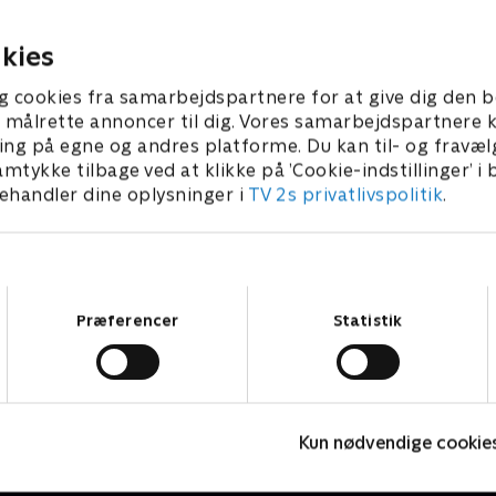
ommer de andre til
sammen kommer de andre t
, hvis de er i fare.
undsætning, hvis de er i fare
9 • 11 min
1. juni 2019 • 11 min
kies
g cookies fra samarbejdspartnere for at give dig den b
l at målrette annoncer til dig. Vores samarbejdspartner
ing på egne og andres platforme. Du kan til- og fravæl
amtykke tilbage ved at klikke på ’Cookie-indstillinger’ i
handler dine oplysninger i
TV 2s privatlivspolitik
.
Samtykkevalg
Præferencer
Statistik
Karlsson på taget
R
Kun nødvendige cookie
Børneserier • 1 sæsoner
B