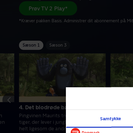
Prøv TV 2 Play*
*Kræver pakken Basis. Administrer dit abonnement på Mit
Sæson 1
Sæson 3
4. Det blodrøde bær
5. Invas
n
Pingvinen Maurits tror, han er en
Pingvinen
Samtykke
 en
tiger, der lever i junglen. Han er en
tiger, der
helt ligesom de andre dyr, og
helt lige