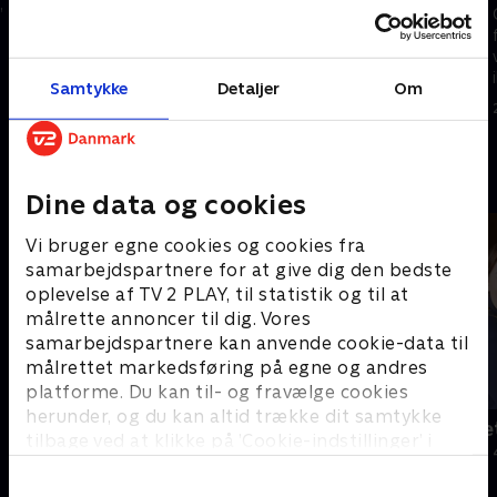
går
’
Rikke, Christian og Theodor har
Det er blevet grønt teams tur
alle oplevet ubehagelige
til at sige farvel på
beskeder på nettet, men de
julemærkehjemmet og dermed
har heldigvis gode råd, hvis
Samtykke
Detaljer
Om
også Noras sidste dag.
man skulle udsættes for det
28. august 2024 • 10 min
Heldigvis flytter der nye børn
samme
28. august 2024 • 10 min
ind. .
Andre så også
Dine data og cookies
Vi bruger egne cookies og cookies fra
samarbejdspartnere for at give dig den bedste
oplevelse af TV 2 PLAY, til statistik og til at
målrette annoncer til dig. Vores
samarbejdspartnere kan anvende cookie-data til
målrettet markedsføring på egne og andres
platforme. Du kan til- og fravælge cookies
herunder, og du kan altid trække dit samtykke
Det fede fællesskab
Jul på slott
tilbage ved at klikke på ’Cookie-indstillinger’ i
Livsstil • 1 sæsoner
2020 • Livsstil •
bunden af siden. Læs mere om hvordan TV 2
behandler dine oplysninger i