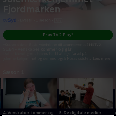
Fjordmarken
•
Livsstil
•
1 sæson
•
Prøv TV 2 Play*
*Kræver pakken Basis. Administrer dit abonnement på Mit TV 2.
S1:E4 • Venskaber kommer og går
Det er blevet grønt teams tur til at sige farvel på
julemærkehjemmet og dermed også Noras sidste
...
Læs mere
Sæson 1
4. Venskaber kommer og
5. De digitale medier