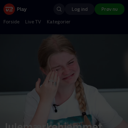
Log ind
Prøv nu
Forside
Live TV
Kategorier
Julemærkehjemmet