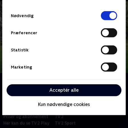
TV 2s privatlivspolitik
.
Samtykkevalg
Nødvendig
Præferencer
Statistik
Marketing
Om Julemærkehjemmet Fjordmarken
Acceptér alle
Kun nødvendige cookies
Om TV 2 Play
Kanaler
Priser og abonnement
TV 2
Her kan du se TV 2 Play
TV 2 Sport