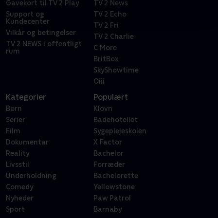
Gavekort til TV 2 Play
TV 2 News
Support og
TV 2 Echo
Kundecenter
TV 2 Fri
Vilkår og betingelser
TV 2 Charlie
TV 2 NEWS i offentligt
C More
rum
BritBox
SkyShowtime
Oiii
Kategorier
Populært
Børn
Klovn
Serier
Badehotellet
Film
Sygeplejeskolen
Dokumentar
X Factor
Reality
Bachelor
Livsstil
Forræder
Underholdning
Bachelorette
Comedy
Yellowstone
Nyheder
Paw Patrol
Sport
Barnaby