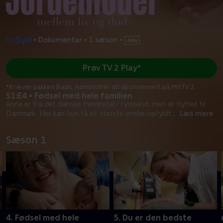
•
Dokumentar
•
1 sæson
•
Prøv TV 2 Play*
*Kræver pakken Basis. Administrer dit abonnement på Mit TV 2.
S1:E4 • Fødsel med hele familien
Anna er fra det danske mindretal i Tyskland, men er flyttet til
Danmark. Her kan hun få sit største ønske opfyldt
...
Læs mere
Sæson 1
4. Fødsel med hele
5. Du er den bedste