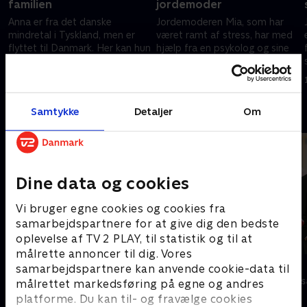
familien
jordemoder
Anna er fra det danske
Jordemoderen Mia, som har
mindretal i Tyskland, men er
været ramt af stress, har med
flyttet til Danmark. Her kan hun
hjælp fra en psykolog og sine
få sit største ønske opfyldt -
gode kolleger fået
en hjemmefødsel med hele
arbejdsglæden tilbage.
25. februar 2026 • 22 min
4. marts 2026 • 22 min
familien.
Samtykke
Detaljer
Om
Andre så også
Dine data og cookies
Vi bruger egne cookies og cookies fra
samarbejdspartnere for at give dig den bedste
oplevelse af TV 2 PLAY, til statistik og til at
målrette annoncer til dig. Vores
Klovn
Stormester
samarbejdspartnere kan anvende cookie-data til
Komedie • 11 sæsoner
TV-Shows • 10 
målrettet markedsføring på egne og andres
platforme. Du kan til- og fravælge cookies