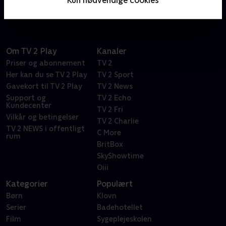
fællesskab dem.
Om TV 2 Play
Kanaler
Priser og abonnement
TV 2
Her kan du se TV 2 Play
TV 2 Sport
Gavekort til TV 2 Play
TV 2 News
Support og
TV 2 Echo
Kundecenter
TV 2 Fri
Vilkår og betingelser
TV 2 Charlie
TV 2 NEWS i offentligt
C More
rum
BritBox
SkyShowtime
Oiii
Kategorier
Populært
Børn
Klovn
Serier
Badehotellet
Film
Sygeplejeskolen