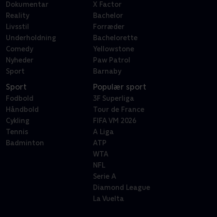
Dokumentar
X Factor
Reality
Bachelor
Livsstil
Forræder
Underholdning
Bachelorette
Comedy
Yellowstone
Nyheder
Paw Patrol
Sport
Barnaby
Sport
Populær sport
Fodbold
3F Superliga
Håndbold
Tour de France
Cykling
FIFA VM 2026
Tennis
A Liga
Badminton
ATP
WTA
NFL
Serie A
Diamond League
La Vuelta