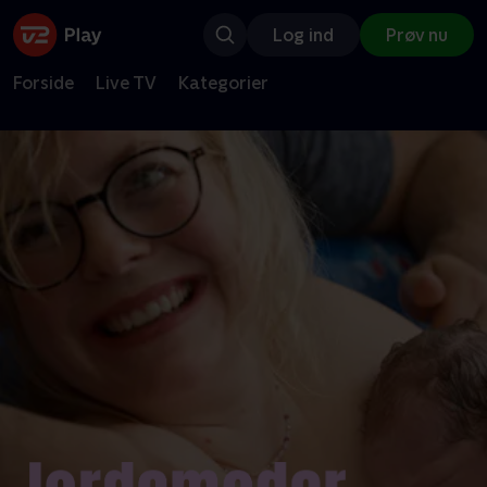
Log ind
Prøv nu
Forside
Live TV
Kategorier