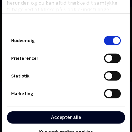
herunder, og du kan altid trække dit samtykke
tilbage ved at klikke på ’Cookie-indstillinger’ i
bunden af siden. Læs mere om hvordan TV 2
behandler dine oplysninger i
TV 2s privatlivspolitik
.
Samtykkevalg
Nødvendig
Præferencer
Statistik
Om Jordemoder mellem liv og død
Marketing
I over to år har vi fulgt jordemødrene på Aabenraa
Fødeafdeling - både når de står midt i forældres
største øjeblik i livet, og når de bærer dem gennem
Acceptér alle
de allersværeste. Det koster at give så meget af sig
selv hver dag - heldigvis løfter deres særlige
Kun nødvendige cookies