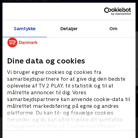
verden, i et show der er -
4. september 2020 • 96 min
'Typisk Jonatan Spang'
Andre så også
Samtykke
Detaljer
Om
Dine data og cookies
Vi bruger egne cookies og cookies fra
samarbejdspartnere for at give dig den bedste
oplevelse af TV 2 PLAY, til statistik og til at
Jonatan Spangs Danmark
Mick Øgenda
målrette annoncer til dig. Vores
Comedy
Comedy
samarbejdspartnere kan anvende cookie-data til
målrettet markedsføring på egne og andres
platforme. Du kan til- og fravælge cookies
herunder, og du kan altid trække dit samtykke
tilbage ved at klikke på ’Cookie-indstillinger’ i
bunden af siden. Læs mere om hvordan TV 2