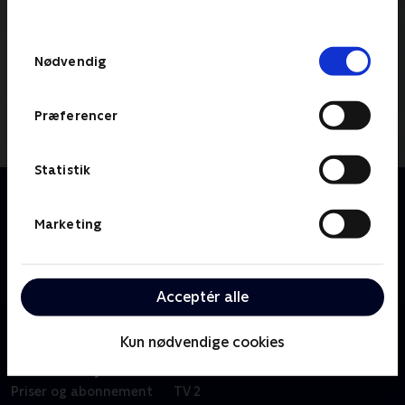
behandler dine oplysninger i
TV 2s privatlivspolitik
.
Samtykkevalg
Nødvendig
Præferencer
Statistik
Om Jonatan Spang - Typisk
Med sine revsende iagttagelser og gode timing
Marketing
hudfletter Jonatan Spang dagens Danmark med sin
egen lille verden, i et show der er - 'Typisk Jonatan
Spang'
Acceptér alle
Kun nødvendige cookies
Om TV 2 Play
Kanaler
Priser og abonnement
TV 2