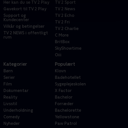
Her kan du se TV 2 Play
TV 2 Sport
Gavekort til TV 2 Play
TV 2 News
Support og
TV 2 Echo
Kundecenter
TV 2 Fri
Vilkår og betingelser
TV 2 Charlie
TV 2 NEWS i offentligt
C More
rum
BritBox
SkyShowtime
Oiii
Kategorier
Populært
Børn
Klovn
Serier
Badehotellet
Film
Sygeplejeskolen
Dokumentar
X Factor
Reality
Bachelor
Livsstil
Forræder
Underholdning
Bachelorette
Comedy
Yellowstone
Nyheder
Paw Patrol