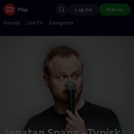
Log ind
Prøv nu
Forside
Live TV
Kategorier
Jonatan Spang - Typisk