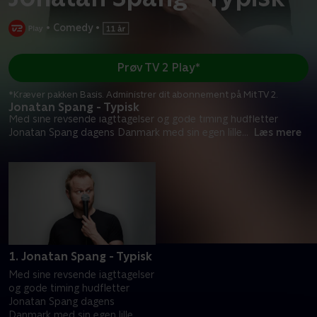
•
Comedy
•
Prøv TV 2 Play*
*Kræver pakken Basis. Administrer dit abonnement på Mit TV 2.
Jonatan Spang - Typisk
Med sine revsende iagttagelser og gode timing hudfletter
Jonatan Spang dagens Danmark med sin egen lille
...
Læs mere
1. Jonatan Spang - Typisk
Med sine revsende iagttagelser
og gode timing hudfletter
Jonatan Spang dagens
Danmark med sin egen lille