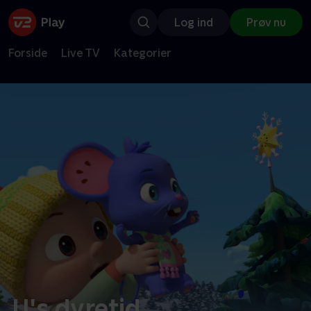
Log ind
Prøv nu
Forside
Live TV
Kategorier
JJ's dyretid