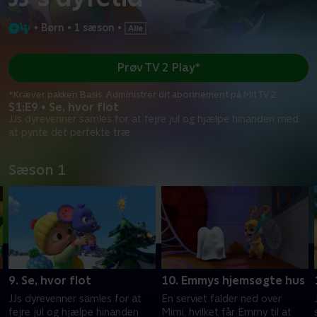
•
Børn
•
1 sæson
•
Prøv TV 2 Play*
*Kræver pakken Basis. Administrer dit abonnement på Mit TV 2.
S1:E9 • Se, hvor flot
JJs dyrevenner samles for at fejre jul og hjælpe hinanden med
at pynte det perfekte træ
Sæson 1
9. Se, hvor flot
10. Emmys hjemsøgte hus
JJs dyrevenner samles for at
En serviet falder ned over
fejre jul og hjælpe hinanden
Mimi, hvilket får Emmy til at