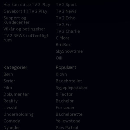
Her kan du se TV 2 Play
TV 2 Sport
Gavekort til TV 2 Play
TV 2 News
Support og
TV 2 Echo
Kundecenter
TV 2 Fri
Vilkår og betingelser
TV 2 Charlie
TV 2 NEWS i offentligt
C More
rum
BritBox
SkyShowtime
Oiii
Kategorier
Populært
Børn
Klovn
Serier
Badehotellet
Film
Sygeplejeskolen
Dokumentar
X Factor
Reality
Bachelor
Livsstil
Forræder
Underholdning
Bachelorette
Comedy
Yellowstone
Nyheder
Paw Patrol