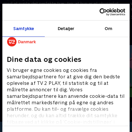
med at pynte det perfekte træ
tro, at hun er et uhyggeligt
e
spøgelse!
30. august 2025 • 3 min
30. august 2025 • 2 min
Samtykke
Detaljer
Om
Andre så også
Dine data og cookies
Vi bruger egne cookies og cookies fra
samarbejdspartnere for at give dig den bedste
oplevelse af TV 2 PLAY, til statistik og til at
målrette annoncer til dig. Vores
samarbejdspartnere kan anvende cookie-data til
Cocomelon
Gurli Gris
målrettet markedsføring på egne og andres
platforme. Du kan til- og fravælge cookies
Børneserier • 1 sæsoner
Børneserier • 4
herunder, og du kan altid trække dit samtykke
tilbage ved at klikke på ’Cookie-indstillinger’ i
bunden af siden. Læs mere om hvordan TV 2