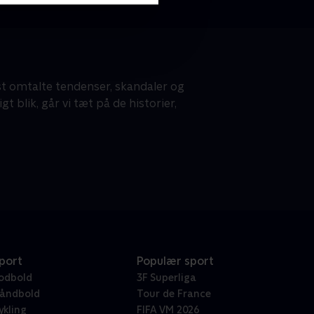
mest omtalte tendenser, skandaler og
 blik, går vi tæt på de historier,
port
Populær sport
odbold
3F Superliga
åndbold
Tour de France
ykling
FIFA VM 2026