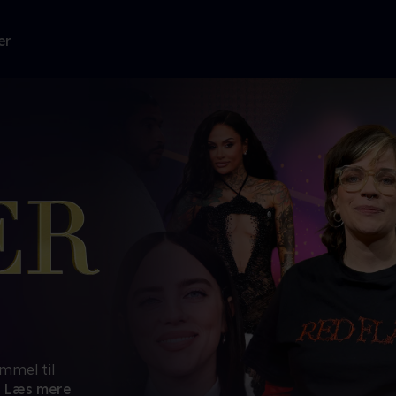
er
ammel til
Læs mere