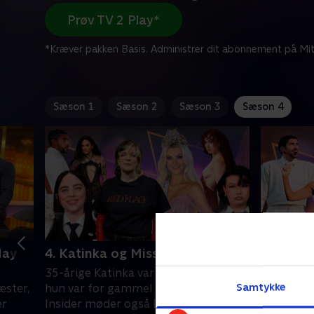
Prøv TV 2 Play*
*Kræver pakken Basis. Administrer dit abonnement på Mit
Sæson 1
Sæson 2
Sæson 3
Sæson 4
May
4. Katinka og Miss Universe
5. Hadi 
Cooper
35-årige Katinka var nervøs for, om
Vi taler 
Samtykke
æster,
hun var for gammel til hitlisterne.
Bradley C
er
Insider møder også Danmarks første