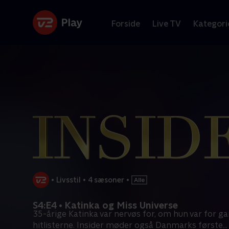
Forside
Live TV
Kategori
•
Livsstil
•
4 sæsoner
•
S4:E4 • Katinka og Miss Universe
35-årige Katinka var nervøs for, om hun var for g
hitlisterne. Insider møder også Danmarks første
...