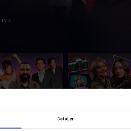
 TV 2.
Ka-koush og Bradley
6. Susse Wold og Cecilie
Vi taler med Susse Wold om 
Detaljer
stand-up som terapi med
et nyt kapitel som 87-årig –
ooper, Will Arnett og Hadi
dansk 'Topmodel'-vært fortæ