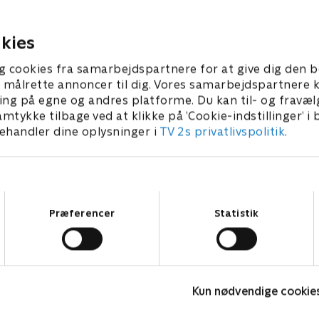
- og får historier om Bad
første gang om et
en af hans tidligere
grænseoverskridende
21. februar 2026 • 28 min
Cilia Trappaud.
produktionsmiljø.
kies
r 2026 • 28 min
g cookies fra samarbejdspartnere for at give dig den b
l at målrette annoncer til dig. Vores samarbejdspartner
ing på egne og andres platforme. Du kan til- og fravæl
amtykke tilbage ved at klikke på ’Cookie-indstillinger’ i
handler dine oplysninger i
TV 2s privatlivspolitik
.
Samtykkevalg
Præferencer
Statistik
Fem fede kokke
M
Kun nødvendige cookie
Livsstil • 5 sæsoner
L