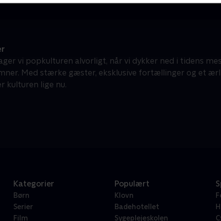
er
tager vi popkulturen alvorligt, når vi dykker ned i tidens 
er. Med stærke gæster, eksklusive fortællinger og et ærligt
 kulturen lige nu.
Kategorier
Populært
S
Børn
Klovn
F
Serier
Badehotellet
H
Film
Sygeplejeskolen
C