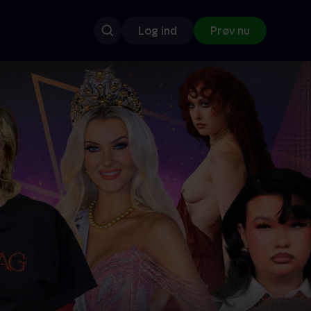
Log ind
Prøv nu