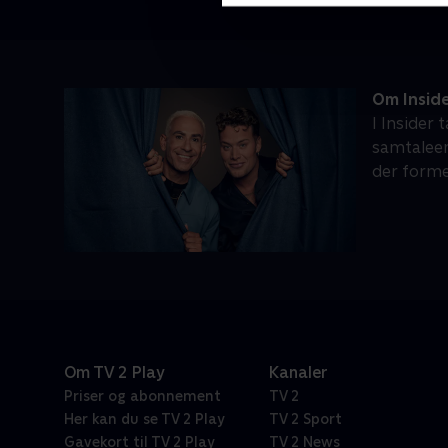
Om Insid
I Insider 
samtaleemn
der former
Om TV 2 Play
Kanaler
Priser og abonnement
TV 2
Her kan du se TV 2 Play
TV 2 Sport
Gavekort til TV 2 Play
TV 2 News