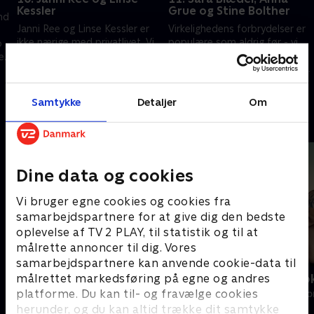
Kessler
Grue og Stine Bolther
nd
Janni Ree og Linse Kessler er
Virkelighedens forbrydelser er
ikke nærige med privatlivet. Vi
populære som aldrig før - vi
o
taler med slyngveninderne om
undersøger de etiske
er
grænser, kærlighed og
dilemmaer ved true crime med
strategier på den røde løber.
krimiforfatterne.
19. marts 2026 • 31 min
26. marts 2026 • 35 min
Samtykke
Detaljer
Om
Andre så også
Dine data og cookies
Vi bruger egne cookies og cookies fra
samarbejdspartnere for at give dig den bedste
oplevelse af TV 2 PLAY, til statistik og til at
målrette annoncer til dig. Vores
samarbejdspartnere kan anvende cookie-data til
målrettet markedsføring på egne og andres
Mesterlige ombygninger
Fem fede ko
platforme. Du kan til- og fravælge cookies
Livsstil • 4 sæsoner
Livsstil • 5 sæs
herunder, og du kan altid trække dit samtykke