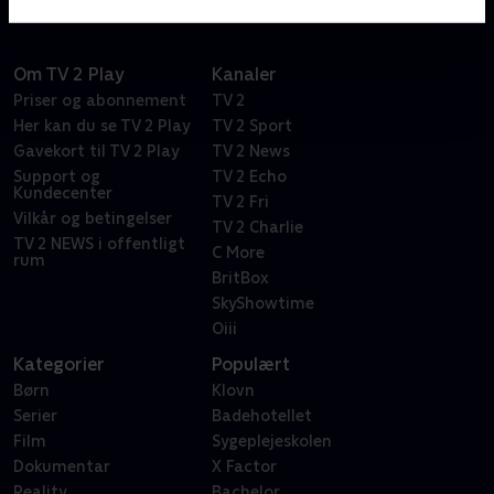
Om TV 2 Play
Kanaler
Priser og abonnement
TV 2
Her kan du se TV 2 Play
TV 2 Sport
Gavekort til TV 2 Play
TV 2 News
Support og
TV 2 Echo
Kundecenter
TV 2 Fri
Vilkår og betingelser
TV 2 Charlie
TV 2 NEWS i offentligt
C More
rum
BritBox
SkyShowtime
Oiii
Kategorier
Populært
Børn
Klovn
Serier
Badehotellet
Film
Sygeplejeskolen
Dokumentar
X Factor
Reality
Bachelor