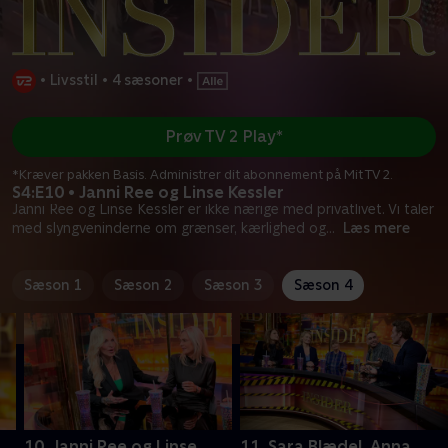
•
Livsstil
•
4 sæsoner
•
Prøv TV 2 Play*
*Kræver pakken Basis. Administrer dit abonnement på Mit TV 2.
S4:E10 • Janni Ree og Linse Kessler
Janni Ree og Linse Kessler er ikke nærige med privatlivet. Vi taler
med slyngveninderne om grænser, kærlighed og
...
Læs mere
Sæson 1
Sæson 2
Sæson 3
Sæson 4
10. Janni Ree og Linse
11. Sara Blædel, Anna