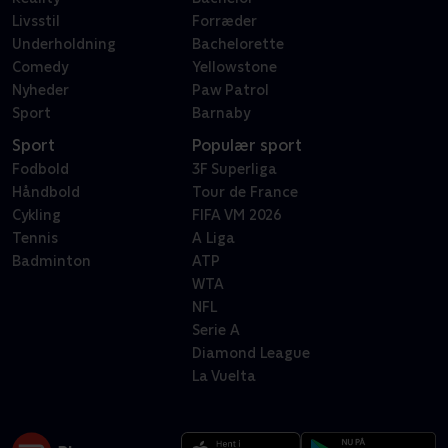
Livsstil
Forræder
Underholdning
Bachelorette
Comedy
Yellowstone
Nyheder
Paw Patrol
Sport
Barnaby
Sport
Populær sport
Fodbold
3F Superliga
Håndbold
Tour de France
Cykling
FIFA VM 2026
Tennis
A Liga
Badminton
ATP
WTA
NFL
Serie A
Diamond League
La Vuelta