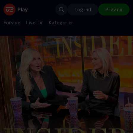
Log ind
Prøv nu
Forside
Live TV
Kategorier