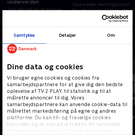
underverden
Zara mødes med topjuristen
Zara går tæt på de massive
Ricardo Alvarez-Ossorio, der er
stofproblemer, der er på øen.
specialist i at forsvare
Hun mødes med en dealer, der
t
narkohandlere og sørge for, at
fortæller, at stofferne florerer
de får en mild straf, hvis de
16. september 2024 • 41 min
overalt, og ofte er politiet
bliver fanget.
Samtykke
Detaljer
Om
9. september 2024 • 43 min
magtesløst.
Andre så også
Dine data og cookies
Vi bruger egne cookies og cookies fra
samarbejdspartnere for at give dig den bedste
oplevelse af TV 2 PLAY, til statistik og til at
målrette annoncer til dig. Vores
samarbejdspartnere kan anvende cookie-data til
målrettet markedsføring på egne og andres
Thailand - himmel eller helvede?
Faren, sønn
platforme. Du kan til- og fravælge cookies
Dokumentar • 1 sæsoner
Dokumentar • 1
herunder, og du kan altid trække dit samtykke
tilbage ved at klikke på ’Cookie-indstillinger’ i