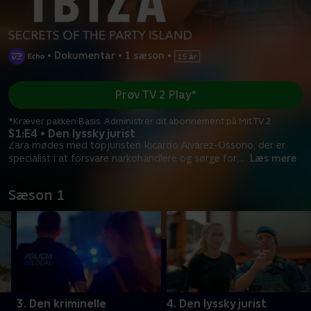
•
Dokumentar
•
1 sæson
•
Prøv TV 2 Play*
*Kræver pakken Basis. Administrer dit abonnement på Mit TV 2.
S1:E4 • Den lyssky jurist
Zara mødes med topjuristen Ricardo Alvarez-Ossorio, der er
specialist i at forsvare narkohandlere og sørge for,
...
Læs mere
Sæson 1
3. Den kriminelle
4. Den lyssky jurist