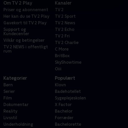
Om TV 2 Play
Kanaler
Priser og abonnement
TV 2
Her kan du se TV 2 Play
TV 2 Sport
Gavekort til TV 2 Play
TV 2 News
Support og
TV 2 Echo
Kundecenter
TV 2 Fri
Vilkår og betingelser
TV 2 Charlie
TV 2 NEWS i offentligt
C More
rum
BritBox
SkyShowtime
Oiii
Kategorier
Populært
Børn
Klovn
Serier
Badehotellet
Film
Sygeplejeskolen
Dokumentar
X Factor
Reality
Bachelor
Livsstil
Forræder
Underholdning
Bachelorette