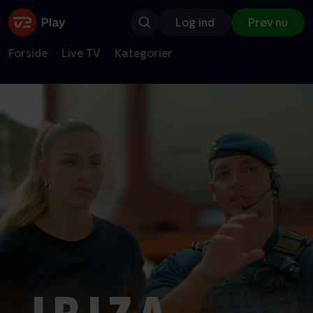
Log ind
Prøv nu
Forside
Live TV
Kategorier