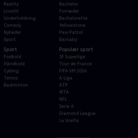
Reality
Bachelor
Livsstil
Forræder
Underholdning
Bachelorette
Comedy
Yellowstone
Nyheder
Paw Patrol
Sport
Barnaby
Sport
Populær sport
Fodbold
3F Superliga
Håndbold
Tour de France
Cykling
FIFA VM 2026
Tennis
A Liga
Badminton
ATP
WTA
NFL
Serie A
Diamond League
La Vuelta