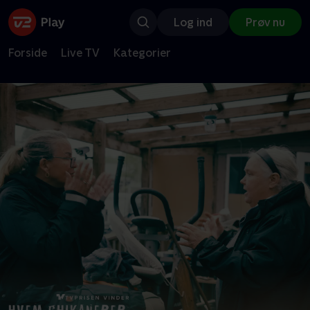
Log ind
Prøv nu
Forside
Live TV
Kategorier