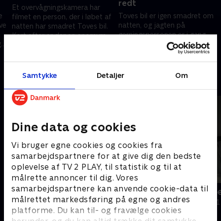
redt
Et overvågningskamera har
e
Toves bil er igen smadret om
filmet en person, der i løbet af
ove
natten, og jagten på
natten har smadret Toves bil.
gerningspersonen er i gang.
Kort efter er der en anomym
g
Hun inviterer kritikere til en
kilde, der har set et dødt får
14. august 2025 • 29 min
arbejdsdag for at rydde op på
hos hende.
21. august 2025 • 30 min
ejendommen.
Samtykke
Detaljer
Om
Andre så også
Dine data og cookies
Vi bruger egne cookies og cookies fra
samarbejdspartnere for at give dig den bedste
oplevelse af TV 2 PLAY, til statistik og til at
målrette annoncer til dig. Vores
samarbejdspartnere kan anvende cookie-data til
Fanden ta' kommunen
Håbløst arb
målrettet markedsføring på egne og andres
Dokumentar • 1 sæsoner
Dokumentar • 1
platforme. Du kan til- og fravælge cookies