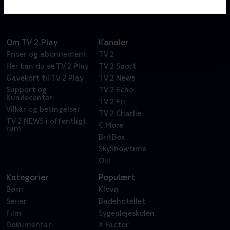
Om TV 2 Play
Kanaler
Priser og abonnement
TV 2
Her kan du se TV 2 Play
TV 2 Sport
Gavekort til TV 2 Play
TV 2 News
Support og
TV 2 Echo
Kundecenter
TV 2 Fri
Vilkår og betingelser
TV 2 Charlie
TV 2 NEWS i offentligt
C More
rum
BritBox
SkyShowtime
Oiii
Kategorier
Populært
Børn
Klovn
Serier
Badehotellet
Film
Sygeplejeskolen
Dokumentar
X Factor