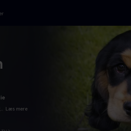
er
m
ie
g
...
Læs mere