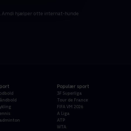
 Amdi hjælper otte internat-hunde
port
Populær sport
odbold
3F Superliga
åndbold
Tour de France
ykling
FIFA VM 2026
ennis
A Liga
adminton
ATP
WTA