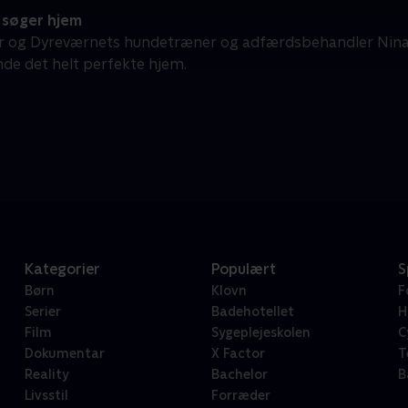
søger hjem
r og Dyreværnets hundetræner og adfærdsbehandler Nina
nde det helt perfekte hjem.
Kategorier
Populært
S
Børn
Klovn
F
Serier
Badehotellet
H
Film
Sygeplejeskolen
C
Dokumentar
X Factor
T
Reality
Bachelor
B
Livsstil
Forræder