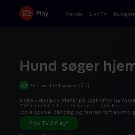
Forside
Live TV
Kategori
Hund søger hje
•
Livsstil
•
1 sæson
•
S1:E6 • Hvalpen Møffe på jagt efter ny famil
Møffe er en lille hundehvalp på 11 uger. Han er en
cockerspaniel-blanding, og han har haft en utroli
Prøv TV 2 Play*