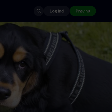
Log ind
Prøv nu