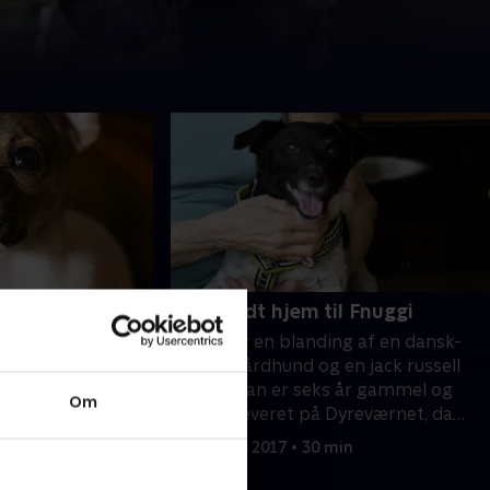
alpen Snoopy
8. Et godt hjem til Fnuggi
 hos en
Fnuggi er en blanding af en dansk-
yreværnet har
svensk gårdhund og en jack russell
blev indleveret,
terrier. Han er seks år gammel og
Om
 kunne tage vare
blev indleveret på Dyreværnet, da
, og Dyreværnet
hans familie fik barn og derfor ikke
min
9. oktober 2017 • 30 min
svar for Snoopy
længere havde den tid til ham, som
lpe i kuldet. Nu er
han havde behov for. Fnuggi har løse