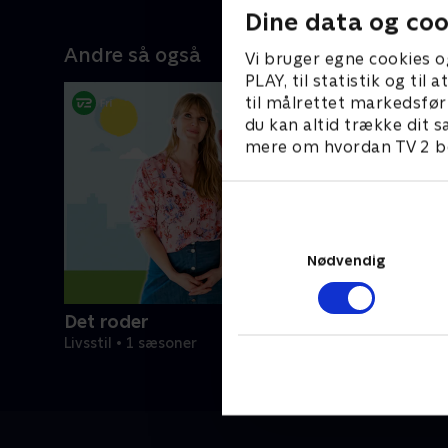
 nu. Sirius er
h
Dine data og coo
ingen måde kan finde ud af at være
vstændige
h
alene hjemme. Derfor sætter Lene
Andre så også
Vi bruger egne cookies o
 english
n
Beier og Nina Amdi fra Dyreværnet
PLAY, til statistik og ti
de, men
a
alt ind på at finde en familie, som har
til målrettet markedsfør
, som kræver
M
god tid og tålmodighed, og som kan
du kan altid trække dit s
e Beier og Nina
t
håndtere alene-hjemme-problemet.
mere om hvordan TV 2 be
ger Sirius
ø
Alma skal besøge tre forskellige
familier:
M
familier, og turen går til St. Heddinge,
om tit passer
M
hvor familien Larsen bor, til Borup,
rnold, det
f
hvor hun møder Henrik og hans to
as i Vanløse og
f
børn, og til Lejre, hvor Anders, Mette
chael i Aars.
L
og lille Laura bor. Til sidst bestemmer
Nødvendig
 alene
b
Nina Amdi, hvor Alma skal bo.
skal bo.
d
Det roder
Livsstil • 1 sæsoner