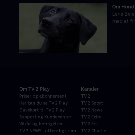
Om Hund 
Lene Beie
med at fi
Om TV 2 Play
Kanaler
Priser og abonnement
TV 2
Her kan du se TV 2 Play
TV 2 Sport
Gavekort til TV 2 Play
TV 2 News
Support og Kundecenter
TV 2 Echo
Vilkår og betingelser
TV 2 Fri
TV 2 NEWS i offentligt rum
TV 2 Charlie