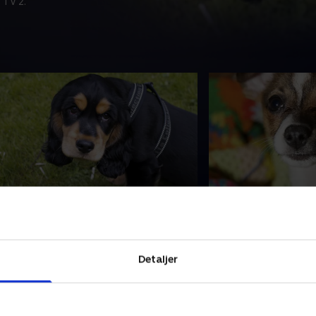
 TV 2.
. Hvalpen Møffe på jagt efter
7. Et hjem til hv
y familie
Lille Snoopy er født
øffe er en lille hundehvalp på 11
plejefamilie, som D
ger. Han er en cockerspaniel-
fundet. Hendes mor 
Detaljer
landing, og han har haft en utrolig
da hendes ejer ikke
ård start på livet. Nina Amdi fra
på en drægtig tæve
2. oktober 2017 • 30 
yreværnet hentede Møffe, hans mor
har derfor taget an
5. september 2017 • 30 min
g bror på en Dyreværnssag, da
og alle de andre hva