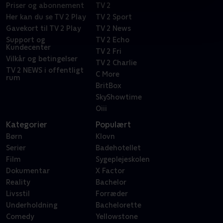
Priser og abonnement
TV 2
Her kan du se TV 2 Play
TV 2 Sport
Gavekort til TV 2 Play
TV 2 News
Support og
TV 2 Echo
Kundecenter
TV 2 Fri
Vilkår og betingelser
TV 2 Charlie
TV 2 NEWS i offentligt
C More
rum
BritBox
SkyShowtime
Oiii
Kategorier
Populært
Børn
Klovn
Serier
Badehotellet
Film
Sygeplejeskolen
Dokumentar
X Factor
Reality
Bachelor
Livsstil
Forræder
Underholdning
Bachelorette
Comedy
Yellowstone