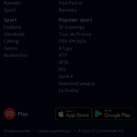
Nyheder
Paw Patrol
Sport
Barnaby
Sport
Populær sport
Fodbold
3F Superliga
Håndbold
Tour de France
Cykling
FIFA VM 2026
Tennis
A Liga
Badminton
ATP
WTA
NFL
Serie A
Diamond League
La Vuelta
Privatlivspolitik
Cookie-indstillinger
©
2026
TV 2 DANMARK A/S