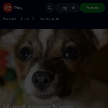
Log ind
Prøv nu
Forside
Live TV
Kategorier
Hund søger hjem