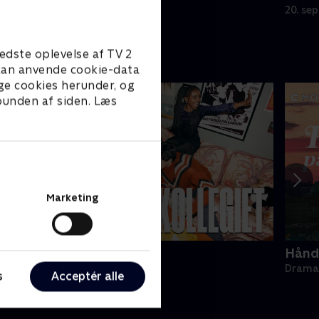
20. se
edste oplevelse af TV 2
e kan anvende cookie-data
ge cookies herunder, og
 bunden af siden. Læs
Marketing
ollegiet
Hånde
rama • 1 sæsoner
Drama 
s
Acceptér alle