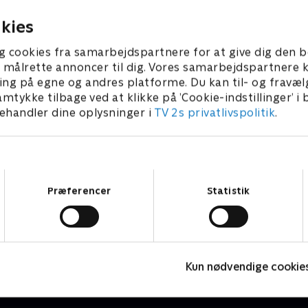
20. september 2022 • 42 min
kies
g cookies fra samarbejdspartnere for at give dig den b
l at målrette annoncer til dig. Vores samarbejdspartner
ing på egne og andres platforme. Du kan til- og fravæl
amtykke tilbage ved at klikke på ’Cookie-indstillinger’ i
handler dine oplysninger i
TV 2s privatlivspolitik
.
Samtykkevalg
Præferencer
Statistik
Fake Patient
K
Drama • 1 sæsoner
D
Kun nødvendige cookie