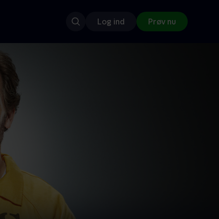
Log ind
Prøv nu