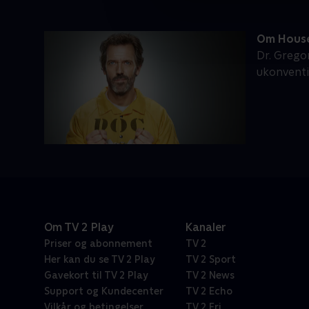
Om Hous
Dr. Grego
ukonventi
Om TV 2 Play
Kanaler
Priser og abonnement
TV 2
Her kan du se TV 2 Play
TV 2 Sport
Gavekort til TV 2 Play
TV 2 News
Support og Kundecenter
TV 2 Echo
Vilkår og betingelser
TV 2 Fri