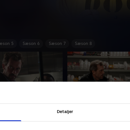
æson 5
Sæson 6
Sæson 7
Sæson 8
nity
3. Occam's Razor
Detaljer
og holdet tror, at en ung
En universitetsstuderende k
iller har multipel sklerose.
og House og hans hold kæm
at finde ud af hvorfor.
ber 2022 • 41 min