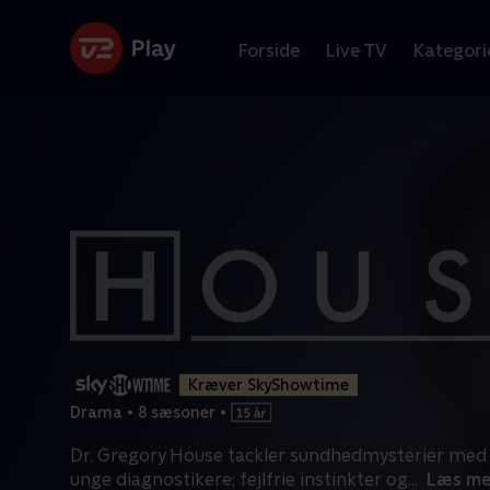
Forside
Live TV
Kategori
Kræver SkyShowtime
Drama
•
8 sæsoner
•
Dr. Gregory House tackler sundhedmysterier med 
unge diagnostikere; fejlfrie instinkter og
...
Læs me