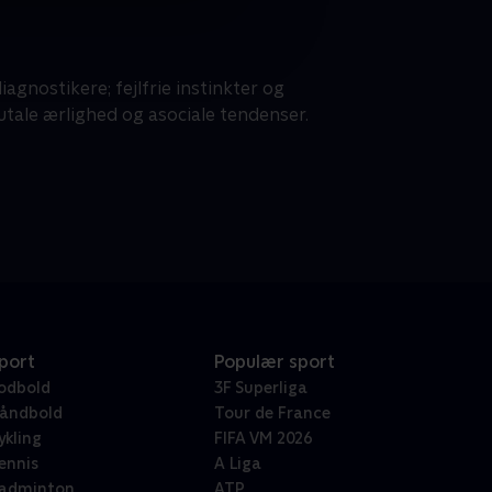
gnostikere; fejlfrie instinkter og
tale ærlighed og asociale tendenser.
port
Populær sport
odbold
3F Superliga
åndbold
Tour de France
ykling
FIFA VM 2026
ennis
A Liga
adminton
ATP