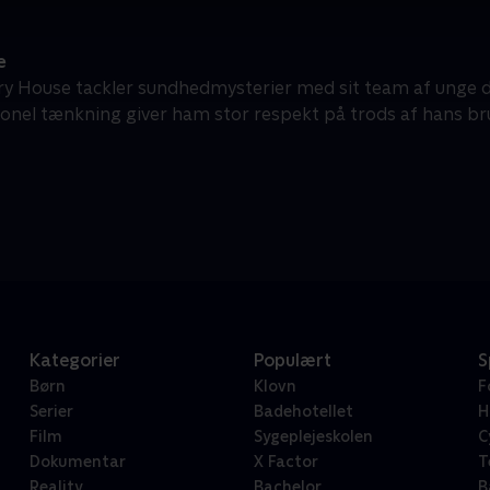
e
ry House tackler sundhedmysterier med sit team af unge dia
onel tænkning giver ham stor respekt på trods af hans bru
Kategorier
Populært
S
Børn
Klovn
F
Serier
Badehotellet
H
Film
Sygeplejeskolen
C
Dokumentar
X Factor
T
Reality
Bachelor
B