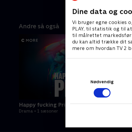
Dine data og coo
Vi bruger egne cookies o
Andre så også
PLAY, til statistik og ti
til målrettet markedsfør
du kan altid trække dit s
mere om hvordan TV 2 be
Nødvendig
Happy fucking Pride
Drama • 1 sæsoner