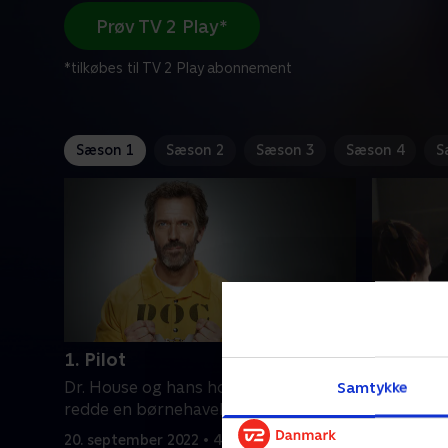
Prøv TV 2 Play*
*tilkøbes til TV 2 Play abonnement
Sæson 1
Sæson 2
Sæson 3
Sæson 4
S
1. Pilot
2. Pater
Dr. House og hans hold forsøger at
Dr. House 
Samtykke
redde en børnehavelærers liv.
lacrossesp
20. september 2022 • 42 min
20. septem