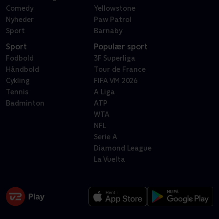
Comedy
Yellowstone
Nyheder
Paw Patrol
Sport
Barnaby
Sport
Populær sport
Fodbold
3F Superliga
Håndbold
Tour de France
Cykling
FIFA VM 2026
Tennis
A Liga
Badminton
ATP
WTA
NFL
Serie A
Diamond League
La Vuelta