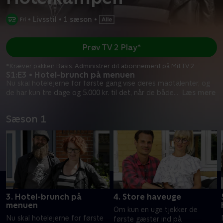
•
Livsstil
•
1 sæson
•
Prøv TV 2 Play*
*Kræver pakken Basis. Administrer dit abonnement på Mit TV 2.
S1:E3 • Hotel-brunch på menuen
Nu skal hotelejerne for første gang vise deres madtalenter, og
de har kun tre dage og 5.000 kr. til det, når de både
...
Læs mere
Sæson 1
3. Hotel-brunch på
4. Store haveuge
menuen
Om kun en uge tjekker de
Nu skal hotelejerne for første
første gæster ind på