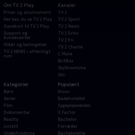
Om TV 2 Play
Kanaler
Priser og abonnement
TV 2
Her kan du se TV 2 Play
TV 2 Sport
Gavekort til TV 2 Play
TV 2 News
Support og
TV 2 Echo
Kundecenter
TV 2 Fri
Vilkår og betingelser
TV 2 Charlie
TV 2 NEWS i offentligt
C More
rum
BritBox
SkyShowtime
Oiii
Kategorier
Populært
Børn
Klovn
Serier
Badehotellet
Film
Sygeplejeskolen
Dokumentar
X Factor
Reality
Bachelor
Livsstil
Forræder
Underholdning
Bachelorette