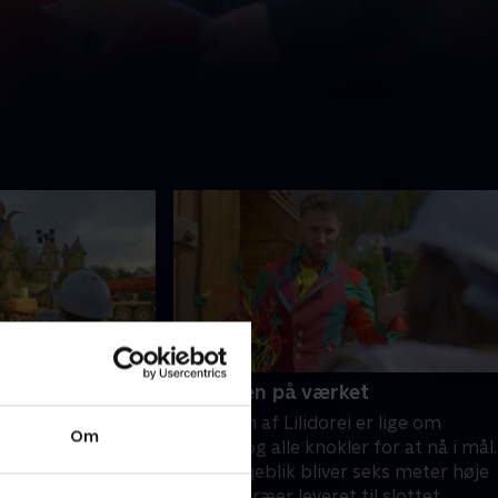
tspurt
6. Kronen på værket
2. er død, og Jane
Åbningen af Lilidorei er lige om
Om
e den nye konge.
hjørnet, og alle knokler for at nå i mål.
 stor legeplads fra
I sidste øjeblik bliver seks meter høje
visdomstræer leveret til slottet. .