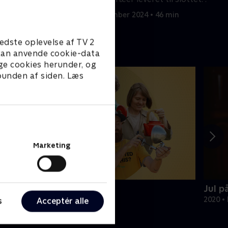
 44 min
29. september 2024 • 46 min
edste oplevelse af TV 2
e kan anvende cookie-data
ge cookies herunder, og
 bunden af siden. Læs
Marketing
oppe Deluxe
Jul p
ivsstil • 5 sæsoner
2020 • 
s
Acceptér alle