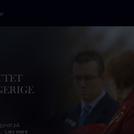
er
egyndt på
...
Læs mere