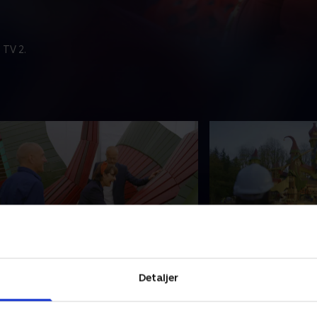
 TV 2.
. Et hus til elverne
5. Den travle slu
fter otte måneders forsinkelse
Dronning Elizabeth 
Detaljer
liver arbejdet endelig genoptaget,
er med til at udråb
g fundamentet lægges. Et længe
På slottet bliver en
entet nissehjem bliver leveret.
Danmark leveret