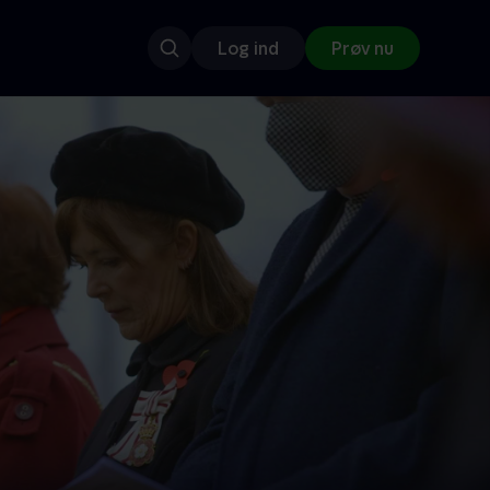
Log ind
Prøv nu