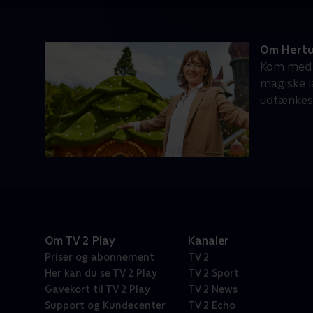
Om Hertu
Kom med b
magiske l
udtænkes 
Om TV 2 Play
Kanaler
Priser og abonnement
TV 2
Her kan du se TV 2 Play
TV 2 Sport
Gavekort til TV 2 Play
TV 2 News
Support og Kundecenter
TV 2 Echo