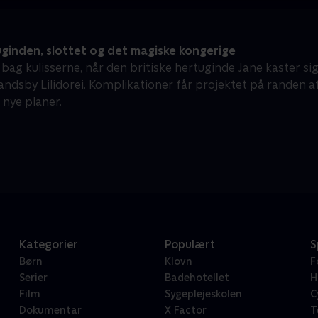
ginden, slottet og det magiske kongerige
ag kulisserne, når den britiske hertuginde Jane kaster sig 
andsby Lilidorei. Komplikationer får projektet på randen a
nye planer.
Kategorier
Populært
S
Børn
Klovn
F
Serier
Badehotellet
H
Film
Sygeplejeskolen
C
Dokumentar
X Factor
T