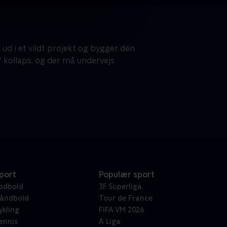
ud i et vildt projekt og bygger den
f kollaps, og der må undervejs
port
Populær sport
odbold
3F Superliga
åndbold
Tour de France
ykling
FIFA VM 2026
ennis
A Liga