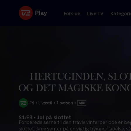
Forside
Live TV
Kategori
•
Livsstil
•
1 sæson
•
S1:E3 • Jul på slottet
Forberedelserne til den travle vinterperiode er b
slottet. Jane venter på en vigtig byggetilladelse, så