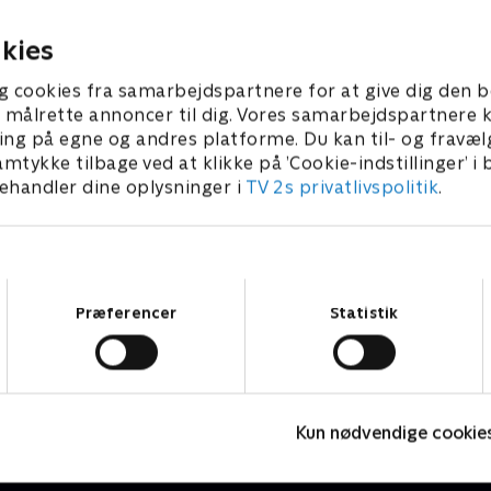
5. september 2024 • 46 min
22. september 2024 •
kies
g cookies fra samarbejdspartnere for at give dig den b
l at målrette annoncer til dig. Vores samarbejdspartner
ing på egne og andres platforme. Du kan til- og fravæl
amtykke tilbage ved at klikke på ’Cookie-indstillinger’ i
handler dine oplysninger i
TV 2s privatlivspolitik
.
Samtykkevalg
Præferencer
Statistik
Størst
L
Livsstil • 6 sæsoner
L
Kun nødvendige cookie