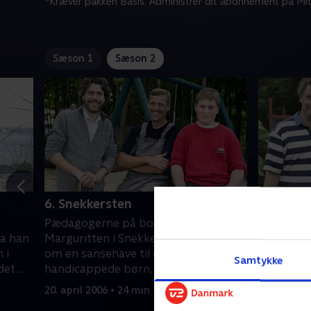
*Kræver pakken Basis. Administrer dit abonnement på Mit
Sæson 1
Sæson 2
6. Snekkersten
7. Fakse
Pædagogerne på bostedet
Denne gan
da han
Marguritten i Snekkersten drømmer
Lauritsen
 i
om en sansehave til de mentalt
hos Anja 
Samtykke
det
handicappede børn, som er tilknyttet
De købte
institutionen. Stig Lauritsen tager
tre år si
20. april 2006 • 24 min
27. april 2
 blev
imod udfordringen, selvom han aldrig
komme på