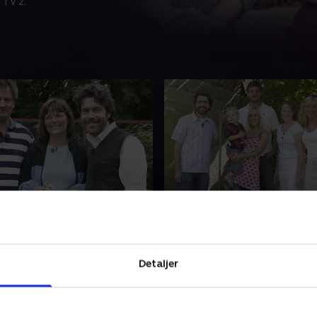
 TV 2.
8. Valby
g prøver havedesigner Stig
Havedesigner Stig Lauritsen
 kræfter med en gårdsplads
denne gang på døren til et hu
og John Kristensen i Fakse.
Huset er fra 1916, men for e
Detaljer
 deres gamle bondehus for
blev det gennemrenoveret o
den, fordi de drømte om at
i tre separate lejligheder. H
006 • 24 min
4. maj 2006 • 24 min
 landet og få masser af
nu 11 beboere, og de drømm