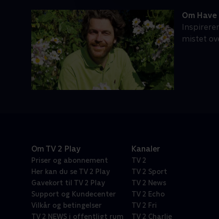
Om Have 
Inspirere
mistet ov
Om TV 2 Play
Kanaler
Priser og abonnement
TV 2
Her kan du se TV 2 Play
TV 2 Sport
Gavekort til TV 2 Play
TV 2 News
Support og Kundecenter
TV 2 Echo
Vilkår og betingelser
TV 2 Fri
TV 2 NEWS i offentligt rum
TV 2 Charlie