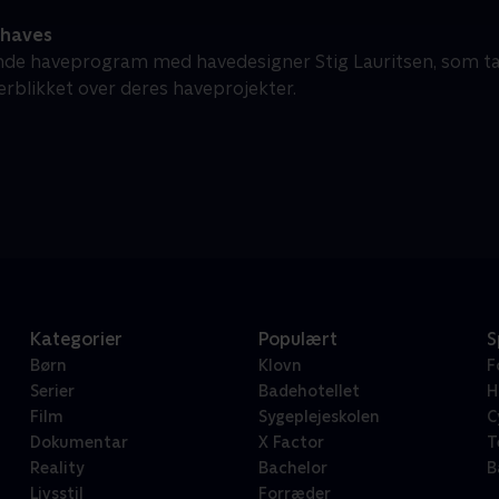
haves
nde haveprogram med havedesigner Stig Lauritsen, som tage
erblikket over deres haveprojekter.
Kategorier
Populært
S
Børn
Klovn
F
Serier
Badehotellet
H
Film
Sygeplejeskolen
C
Dokumentar
X Factor
T
Reality
Bachelor
B
Livsstil
Forræder