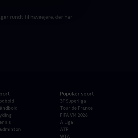
r rundt til haveejere, der har
port
Populær sport
odbold
3F Superliga
åndbold
Tour de France
ykling
FIFA VM 2026
ennis
A Liga
adminton
ATP
WTA