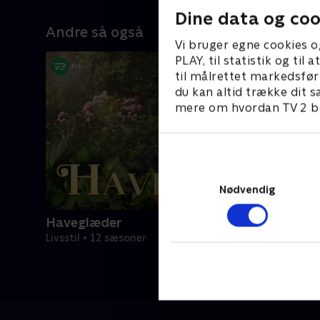
re
tidligere har lavet haver til børn.
plads til 
Dine data og coo
t år.
passion.
Andre så også
Vi bruger egne cookies o
PLAY, til statistik og ti
til målrettet markedsfør
du kan altid trække dit s
mere om hvordan TV 2 be
Nødvendig
Haveglæder
Livsstil • 12 sæsoner