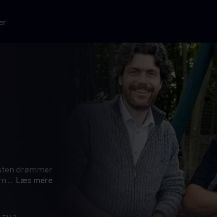
er
rsten drømmer
n,
...
Læs mere