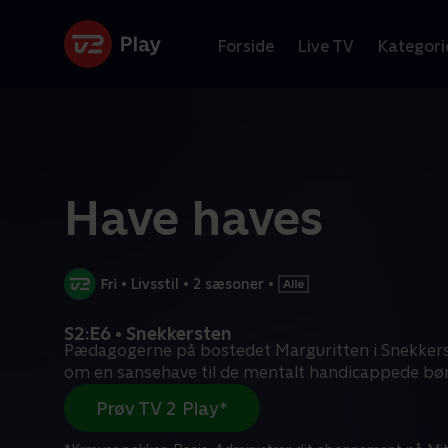
Forside
Live TV
Kategori
Have haves
•
Livsstil
•
2 sæsoner
•
S2:E6 • Snekkersten
Pædagogerne på bostedet Marguritten i Snekke
om en sansehave til de mentalt handicappede bør
Prøv TV 2 Play*