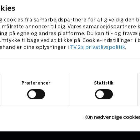
deres fælles firbenede
om at gøre noget ved den 
kies
fællehave. Stig Lauritsen ta
udfordringen op og skaber 
g cookies fra samarbejdspartnere for at give dig den b
romantisk inspireret have, 
l at målrette annoncer til dig. Vores samarbejdspartner
nem at holde, for ingen af 
ing på egne og andres platforme. Du kan til- og fravæl
beboere er udpræget
amtykke tilbage ved at klikke på ’Cookie-indstillinger’ i
havemennesker.
handler dine oplysninger i
TV 2s privatlivspolitik
.
Samtykkevalg
Præferencer
Statistik
Hus i knibe
E
Livsstil • 6 sæsoner
L
Kun nødvendige cookie