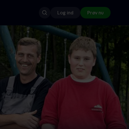
Log ind
Prøv nu