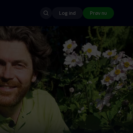
Log ind
Prøv nu