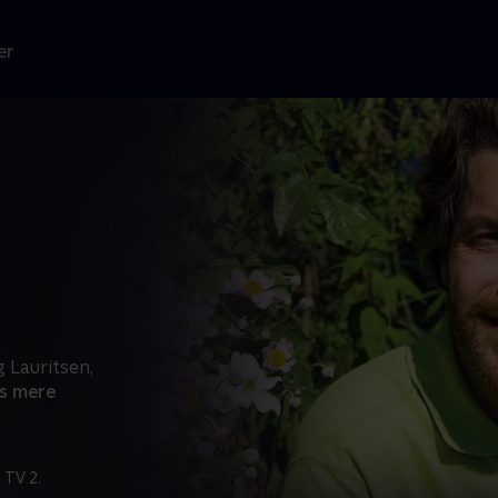
er
 Lauritsen,
s mere
 TV 2.