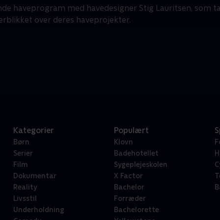
nde haveprogram med havedesigner Stig Lauritsen, som tage
erblikket over deres haveprojekter.
Kategorier
Populært
S
Børn
Klovn
F
Serier
Badehotellet
H
Film
Sygeplejeskolen
C
Dokumentar
X Factor
T
Reality
Bachelor
B
Livsstil
Forræder
Underholdning
Bachelorette