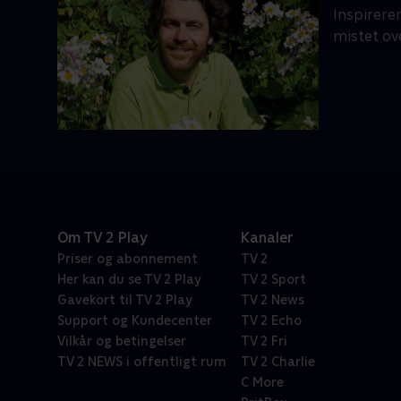
Inspirere
mistet ov
Om TV 2 Play
Kanaler
Priser og abonnement
TV 2
Her kan du se TV 2 Play
TV 2 Sport
Gavekort til TV 2 Play
TV 2 News
Support og Kundecenter
TV 2 Echo
Vilkår og betingelser
TV 2 Fri
TV 2 NEWS i offentligt rum
TV 2 Charlie
C More