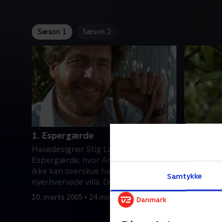
Sæson 1
Sæson 2
1. Espergærde
2. Gund
Havedesigner Stig Lauritsen tager til
I Gundsøm
Espergærde, hvor Anette og Martin
og deres f
ikke kan overskue haven til deres
Havedesig
Samtykke
nyerhvervede villa. Den er meget stor
opgaven v
og præget af stedsegrønne træer og
mindre af
10. marts 2005 • 24 min
17. marts 
buske, og parret mangler vejledning
samlingsp
til at få en harmonisk og rar have
inspirati