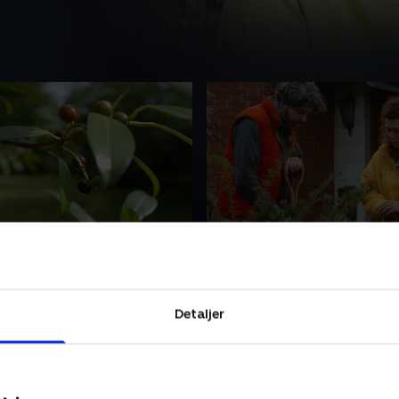
sømagle
3. Ølstykke
agle mangler Karin, Michel
Hos Lise og Jan i Ølstykke e
ire børn plads i haven.
helt vokset over hovedet på
ner Stig Lauritsen løser
deres to børn. De er i tvivl o
Detaljer
ed at dele haven op i
hvordan de ønsker at indret
delinger med et fælles
have, som Lise bruger til sel
2005 • 25 min
24. marts 2005 • 24 min
unkt, en frugthave, ny
blomsterdekorationer, men
on i staudebedet og en oval
helst bare vil have en nem h