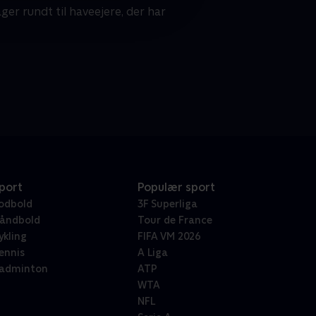
r rundt til haveejere, der har
port
Populær sport
odbold
3F Superliga
åndbold
Tour de France
ykling
FIFA VM 2026
ennis
A Liga
adminton
ATP
WTA
NFL