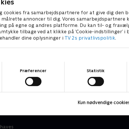
kies
er nemlig ham, der skal slå 
Havedesigner Stig Lauritsen 
g cookies fra samarbejdspartnere for at give dig den b
inspirere af Monets berømt
l at målrette annoncer til dig. Vores samarbejdspartner
Giverny og gennemgår nogl
ing på egne og andres platforme. Du kan til- og fravæl
nye farver, som de klassiske
amtykke tilbage ved at klikke på ’Cookie-indstillinger’ i
kan fås i i dag. Hullet i lig
handler dine oplysninger i
TV 2s privatlivspolitik
.
skal lukkes, og haven pifte
pottebænk og et fransk bor
Samtykkevalg
Præferencer
Statistik
Hus i knibe
H
Livsstil • 6 sæsoner
L
Kun nødvendige cookie
haves