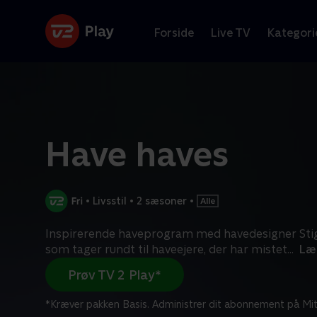
Forside
Live TV
Kategori
Have haves
•
Livsstil
•
2 sæsoner
•
Inspirerende haveprogram med havedesigner Stig
som tager rundt til haveejere, der har mistet
...
Læ
Prøv TV 2 Play*
*Kræver pakken Basis. Administrer dit abonnement på Mit