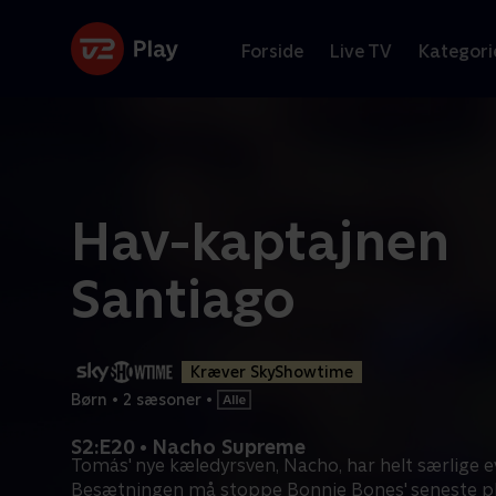
Forside
Live TV
Kategori
Hav-kaptajnen
Santiago
Kræver SkyShowtime
Børn
•
2 sæsoner
•
S2:E20 • Nacho Supreme
Tomás' nye kæledyrsven, Nacho, har helt særlige e
Besætningen må stoppe Bonnie Bones' seneste p