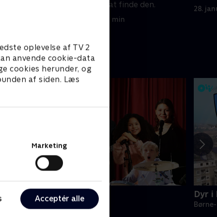
og gå tilbage for at finde den.
28. ja
28. januar 2024 • 21 min
edste oplevelse af TV 2
e kan anvende cookie-data
ge cookies herunder, og
 bunden af siden. Læs
Marketing
yng det!
Dyr i 
s
Acceptér alle
ørne-underholdning • 1 sæsoner
Børne-