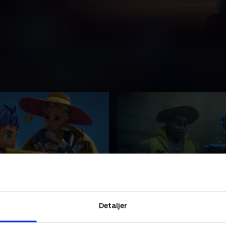
s dag på verdenshavene
22. Lorelais familieferie
kurrerer med Josefina i
På en familieferie bliver Lor
Detaljer
løbet. Bonnie må stjæle en
distraheret af en søgen efte
nde skat.
legendarisk artefakt