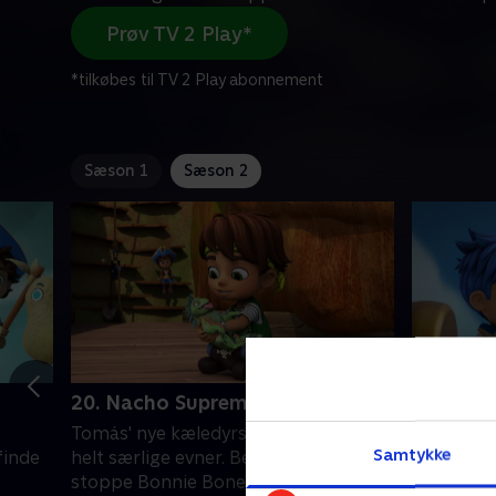
Prøv TV 2 Play*
*tilkøbes til TV 2 Play abonnement
Sæson 1
Sæson 2
20. Nacho Supreme
21. Mor
Tomás' nye kæledyrsven, Nacho, har
Santo kon
Samtykke
finde
helt særlige evner. Besætningen må
mors dag-
stoppe Bonnie Bones' seneste plot
imponere