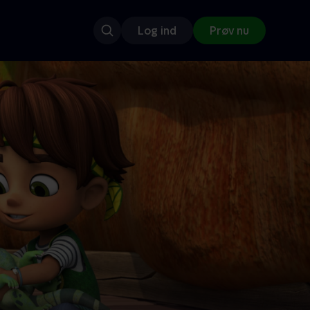
Log ind
Prøv nu