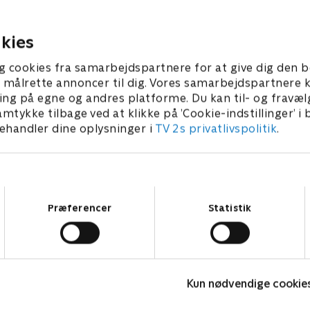
 2024 • 21 min
28. januar 2024 • 21 min
kies
g cookies fra samarbejdspartnere for at give dig den b
l at målrette annoncer til dig. Vores samarbejdspartner
ing på egne og andres platforme. Du kan til- og fravæl
amtykke tilbage ved at klikke på ’Cookie-indstillinger’ i
handler dine oplysninger i
TV 2s privatlivspolitik
.
Samtykkevalg
Præferencer
Statistik
Katrine undersøger - musik
S
Kun nødvendige cookie
Børne-underholdning • 1 sæsoner
B