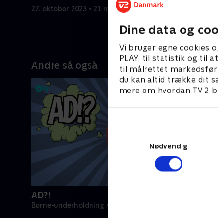
27. oktober 2023 • 21 min
28. januar
Dine data og coo
Vi bruger egne cookies o
PLAY, til statistik og ti
Andre så også
til målrettet markedsfør
du kan altid trække dit s
mere om hvordan TV 2 be
Nødvendig
AD?!
Børne-underholdning • 1 sæsoner