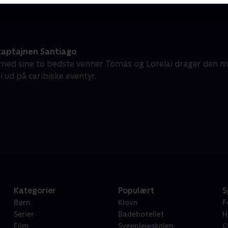
aptajnen Santiago
d sine to bedste venner Tomás og Lorelai drager den m
i ud på caribiske eventyr.
Kategorier
Populært
S
Børn
Klovn
F
Serier
Badehotellet
H
Film
Sygeplejeskolen
C