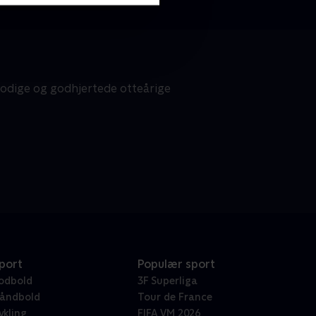
odige og godhjertede otteårige
port
Populær sport
odbold
3F Superliga
åndbold
Tour de France
ykling
FIFA VM 2026