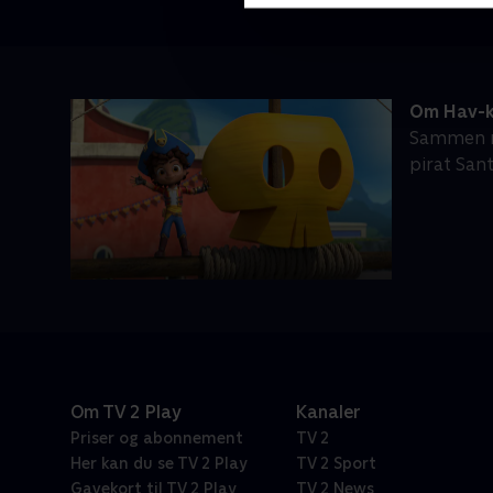
Om Hav-k
Sammen me
pirat Sant
Om TV 2 Play
Kanaler
Priser og abonnement
TV 2
Her kan du se TV 2 Play
TV 2 Sport
Gavekort til TV 2 Play
TV 2 News