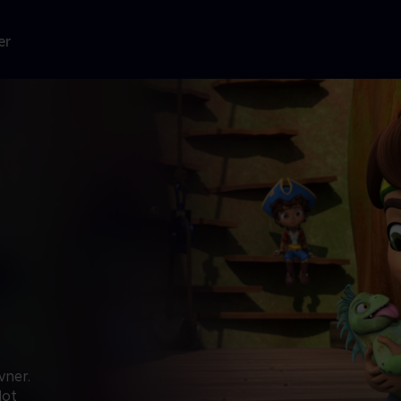
er
vner.
lot