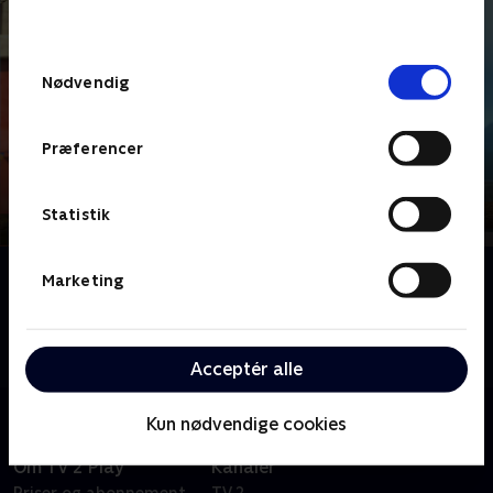
behandler dine oplysninger i
TV 2s privatlivspolitik
.
Samtykkevalg
Nødvendig
Præferencer
Statistik
Om Hav-kaptajnen Santiago
Marketing
Sammen med sine to bedste venner Tomás og
Lorelai drager den modige og godhjertede otteårige
pirat Santi ud på caribiske eventyr.
Acceptér alle
Kun nødvendige cookies
Om TV 2 Play
Kanaler