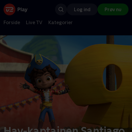
Log ind
Prøv nu
Forside
Live TV
Kategorier
Hav-kaptajnen Santiago