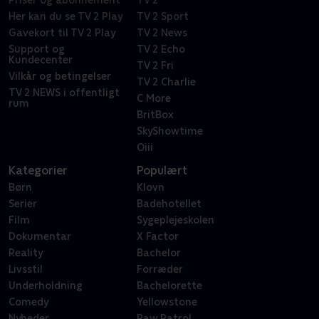
Priser og abonnement
TV 2
Her kan du se TV 2 Play
TV 2 Sport
Gavekort til TV 2 Play
TV 2 News
Support og
TV 2 Echo
Kundecenter
TV 2 Fri
Vilkår og betingelser
TV 2 Charlie
TV 2 NEWS i offentligt
C More
rum
BritBox
SkyShowtime
Oiii
Kategorier
Populært
Børn
Klovn
Serier
Badehotellet
Film
Sygeplejeskolen
Dokumentar
X Factor
Reality
Bachelor
Livsstil
Forræder
Underholdning
Bachelorette
Comedy
Yellowstone
Nyheder
Paw Patrol