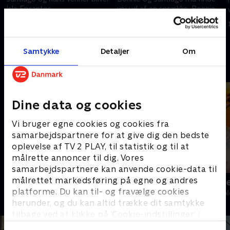
Isla Encantos
vej ud af en sprække. Bonnie
sørøverbeskyttere.
stjæler Santis kompas.
1. januar 2023 • 21 min
1. januar 2023 • 21 min
Samtykke
Detaljer
Om
Andre så også
Dine data og cookies
Vi bruger egne cookies og cookies fra
samarbejdspartnere for at give dig den bedste
oplevelse af TV 2 PLAY, til statistik og til at
målrette annoncer til dig. Vores
samarbejdspartnere kan anvende cookie-data til
målrettet markedsføring på egne og andres
AD?!
Katrine und
platforme. Du kan til- og fravælge cookies
Børne-underholdning • 1 sæsoner
Børne-underhol
herunder, og du kan altid trække dit samtykke
tilbage ved at klikke på ’Cookie-indstillinger’ i
bunden af siden. Læs mere om hvordan TV 2