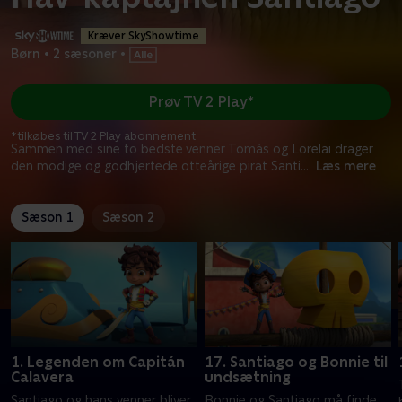
Kræver SkyShowtime
Børn
•
2 sæsoner
•
Prøv TV 2 Play*
*tilkøbes til TV 2 Play abonnement
Sammen med sine to bedste venner Tomás og Lorelai drager
den modige og godhjertede otteårige pirat Santi
...
Læs mere
Sæson 1
Sæson 2
1. Legenden om Capitán
17. Santiago og Bonnie til
Calavera
undsætning
Santiago og hans venner bliver
Bonnie og Santiago må finde