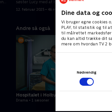
en
søster Lucy med at blive en
Howard.
anerkendt kurtisane.
12. februar 2025 • 46 min
12. februa
Dine data og coo
Vi bruger egne cookies o
PLAY, til statistik og ti
Andre så også
til målrettet markedsfør
du kan altid trække dit s
mere om hvordan TV 2 be
Nødvendig
Hospitalet i Holby
Drama • 1 sæsoner