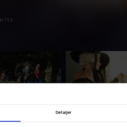
t TV 2.
de 5
6. Episode 6
n viser interesse for Lucy, og
Lucys reaktion på Howards 
Detaljer
bringer sig selv i fare, da
bringer alle tre kvinder i fam
ter sig for at forlade
Wells i fare. Lydia er ude ef