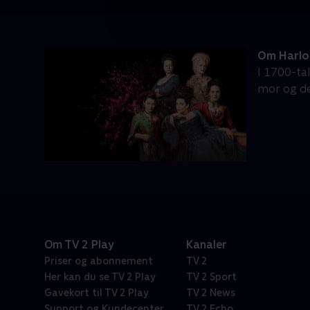
Om Harlo
I 1700-ta
mor og det
Om TV 2 Play
Kanaler
Priser og abonnement
TV 2
Her kan du se TV 2 Play
TV 2 Sport
Gavekort til TV 2 Play
TV 2 News
Support og Kundecenter
TV 2 Echo