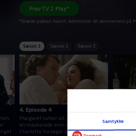
Prøv TV 2 Play*
*Kræver pakken Favorit. Administrer dit abonnement på Mi
Sæson 1
Sæson 2
Sæson 3
4. Episode 4
5. Episo
pton,
Margaret satser alt, hvad hun har på
Lord Fallo
Samtykke
er
en maskerade som sit sidste håb.
Charlotte 
unget
Charlotte forsøger at hjælpe sin
hun beslut