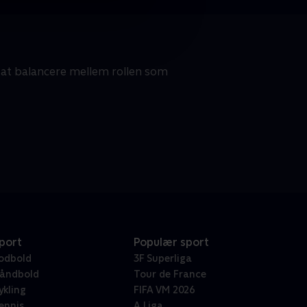
at balancere mellem rollen som
port
Populær sport
odbold
3F Superliga
åndbold
Tour de France
ykling
FIFA VM 2026
ennis
A Liga