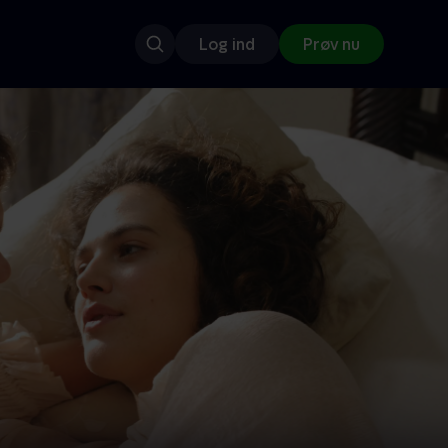
Log ind
Prøv nu