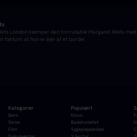
ts
llets London kæmper den formidable Margaret Wells med 
 faktum, at hun er ejer af et bordel.
Kategorier
Populært
S
Børn
Klovn
F
Serier
Badehotellet
H
Film
Sygeplejeskolen
C
Dokumentar
X Factor
T