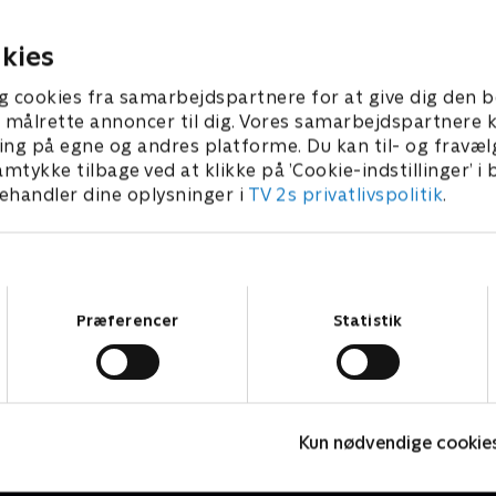
og forsøger at opspore Emil
r 2025 • 46 min
12. februar 2025 • 45 min
kies
g cookies fra samarbejdspartnere for at give dig den b
l at målrette annoncer til dig. Vores samarbejdspartner
ing på egne og andres platforme. Du kan til- og fravæl
amtykke tilbage ved at klikke på ’Cookie-indstillinger’ i
handler dine oplysninger i
TV 2s privatlivspolitik
.
Samtykkevalg
Præferencer
Statistik
Mellem os
H
Kun nødvendige cookie
Drama • 1 sæsoner
D