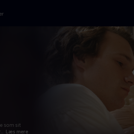
er
e som sit
r
...
Læs mere