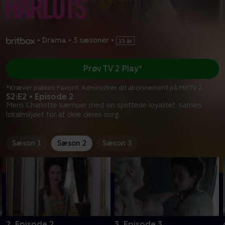
•
Drama
•
3 sæsoner
•
Prøv TV 2 Play*
*Kræver pakken Favorit. Administrer dit abonnement på Mit TV 2.
S2:E2 • Episode 2
Mens Charlotte kæmper med sin splittede loyalitet, samles
lokalmiljøet for at dele deres sorg.
Sæson 1
Sæson 2
Sæson 3
2. Episode 2
3. Episode 3