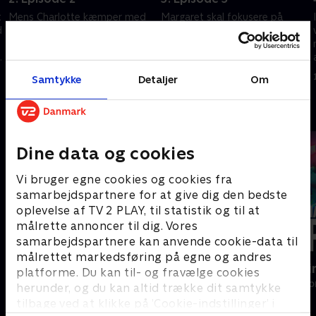
t
Mens Charlotte kæmper med
Margaret skal fokusere på
d
sin splittede loyalitet, samles
virksomheden, men bliver
lokalmiljøet for at dele deres
overrumplet af en uventet
g
sorg.
konfrontation. Charlotte
forsøger at sikre sig en mægtig
12. februar 2025 • 48 min
12. februar 2025 • 49 min
Samtykke
Detaljer
Om
allieret.
Andre så også
Dine data og cookies
Vi bruger egne cookies og cookies fra
samarbejdspartnere for at give dig den bedste
oplevelse af TV 2 PLAY, til statistik og til at
målrette annoncer til dig. Vores
samarbejdspartnere kan anvende cookie-data til
målrettet markedsføring på egne og andres
Hospitalet i Holby
Happy fucki
platforme. Du kan til- og fravælge cookies
Drama • 1 sæsoner
Drama • 1 sæso
herunder, og du kan altid trække dit samtykke
tilbage ved at klikke på ’Cookie-indstillinger’ i