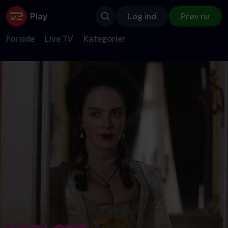
Log ind
Prøv nu
Forside
Live TV
Kategorier