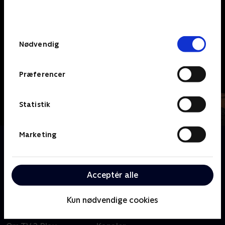
bunden af siden. Læs mere om hvordan TV 2
behandler dine oplysninger i
TV 2s privatlivspolitik
.
Samtykkevalg
Nødvendig
Præferencer
Statistik
Marketing
Om Harlots
I 1700-tallets London kæmper den formidable
Margaret Wells med at balancere mellem rollen som
Acceptér alle
mor og det faktum, at hun er ejer af et bordel.
Kun nødvendige cookies