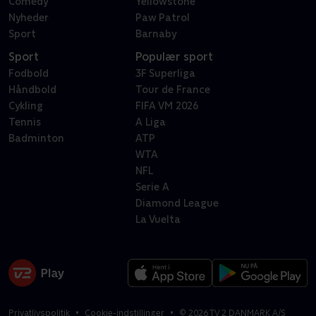
Comedy
Yellowstone
Nyheder
Paw Patrol
Sport
Barnaby
Sport
Populær sport
Fodbold
3F Superliga
Håndbold
Tour de France
Cykling
FIFA VM 2026
Tennis
A Liga
Badminton
ATP
WTA
NFL
Serie A
Diamond League
La Vuelta
Privatlivspolitik
Cookie-indstillinger
©
2026
TV 2 DANMARK A/S