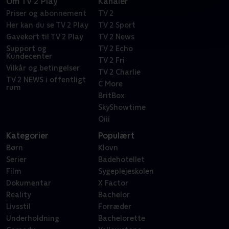
Om TV 2 Play
Kanaler
Priser og abonnement
TV 2
Her kan du se TV 2 Play
TV 2 Sport
Gavekort til TV 2 Play
TV 2 News
Support og
TV 2 Echo
Kundecenter
TV 2 Fri
Vilkår og betingelser
TV 2 Charlie
TV 2 NEWS i offentligt
C More
rum
BritBox
SkyShowtime
Oiii
Kategorier
Populært
Børn
Klovn
Serier
Badehotellet
Film
Sygeplejeskolen
Dokumentar
X Factor
Reality
Bachelor
Livsstil
Forræder
Underholdning
Bachelorette