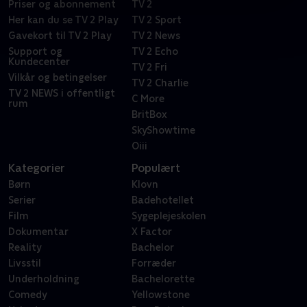
Priser og abonnement
TV 2
Her kan du se TV 2 Play
TV 2 Sport
Gavekort til TV 2 Play
TV 2 News
Support og
TV 2 Echo
Kundecenter
TV 2 Fri
Vilkår og betingelser
TV 2 Charlie
TV 2 NEWS i offentligt
C More
rum
BritBox
SkyShowtime
Oiii
Kategorier
Populært
Børn
Klovn
Serier
Badehotellet
Film
Sygeplejeskolen
Dokumentar
X Factor
Reality
Bachelor
Livsstil
Forræder
Underholdning
Bachelorette
Comedy
Yellowstone