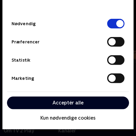
behandler dine oplysninger i
TV 2s privatlivspolitik
.
Samtykkevalg
Nødvendig
Præferencer
Statistik
Om Harlots
Marketing
I 1700-tallets London kæmper den formidable
Margaret Wells med at balancere mellem rollen som
mor og det faktum, at hun er ejer af et bordel.
Acceptér alle
Kun nødvendige cookies
Om TV 2 Play
Kanaler