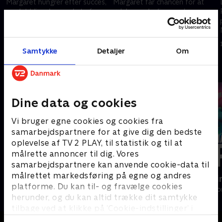
Margaret hungrer efter succes,
Margaret får chancen for at
og det bliver bemærket af
ødelægge Lydias omdømme,
rivalen Lydia Quigley. Lydia er
men hendes ønske om hævn
villig til at gøre hvad som helst
kan true hendes egne planer.
for at få bugt med Margaret.
12. februar 2025 • 46 min
12. februar 2025 • 46 min
Samtykke
Detaljer
Om
Andre så også
Dine data og cookies
Vi bruger egne cookies og cookies fra
samarbejdspartnere for at give dig den bedste
oplevelse af TV 2 PLAY, til statistik og til at
målrette annoncer til dig. Vores
samarbejdspartnere kan anvende cookie-data til
målrettet markedsføring på egne og andres
Hospitalet i Holby
Happy fucki
platforme. Du kan til- og fravælge cookies
Drama • 1 sæsoner
Drama • 1 sæso
herunder, og du kan altid trække dit samtykke
tilbage ved at klikke på ’Cookie-indstillinger’ i
bunden af siden. Læs mere om hvordan TV 2