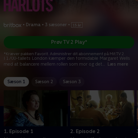
•
Drama
•
3 sæsoner
•
Prøv TV 2 Play*
*Kræver pakken Favorit. Administrer dit abonnement på Mit TV 2.
I 1700-tallets London kæmper den formidable Margaret Wells
med at balancere mellem rollen som mor og det
...
Læs mere
Sæson 1
Sæson 2
Sæson 3
1. Episode 1
2. Episode 2