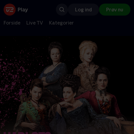
Log ind
Prøv nu
Forside
Live TV
Kategorier