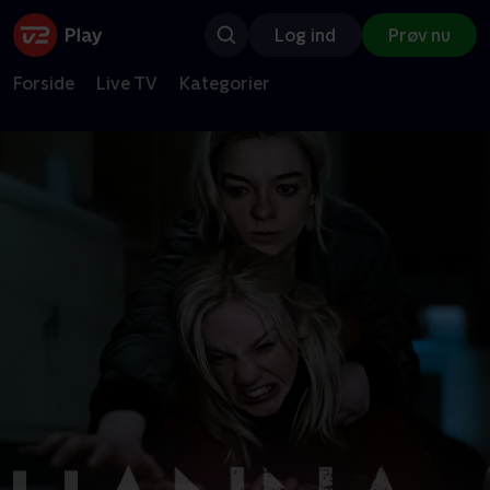
Log ind
Prøv nu
Forside
Live TV
Kategorier