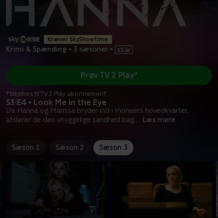
Kræver SkyShowtime
Krimi & Spænding
•
3 sæsoner
•
Prøv TV 2 Play*
*tilkøbes til TV 2 Play abonnement
S3:E4 • Look Me in the Eye
Da Hanna og Marissa bryder ind i Pioneers hovedkvarter,
afslører de den uhyggelige sandhed bag
...
Læs mere
Sæson 1
Sæson 2
Sæson 3