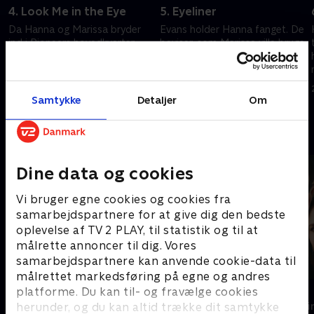
4. Look Me in the Eye
5. Eyeliner
Da Hanna og Marissa bryder
Evans holder Hanna fanget. De
ind i Pioneers hovedkvarter,
beviser, som Marissa ville bruge
afslører de den uhyggelige
til at afsløre programmet, viser
sandhed bag mordlisten, og
sig at være krypterede og
hvordan den er blevet
ubrugelige.
24. november 2025 • 41 min
24. november 2025 • 42 min
udarbejdet.
Samtykke
Detaljer
Om
Andre så også
Dine data og cookies
Vi bruger egne cookies og cookies fra
samarbejdspartnere for at give dig den bedste
oplevelse af TV 2 PLAY, til statistik og til at
målrette annoncer til dig. Vores
samarbejdspartnere kan anvende cookie-data til
målrettet markedsføring på egne og andres
Sandheden
Top Dog
platforme. Du kan til- og fravælge cookies
herunder, og du kan altid trække dit samtykke
Krimi & Spænding • 2 sæsoner
Krimi & Spændi