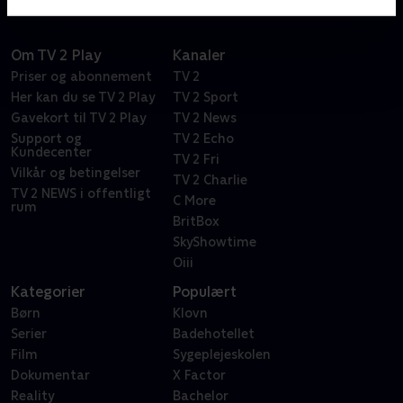
Om TV 2 Play
Kanaler
Priser og abonnement
TV 2
Her kan du se TV 2 Play
TV 2 Sport
Gavekort til TV 2 Play
TV 2 News
Support og
TV 2 Echo
Kundecenter
TV 2 Fri
Vilkår og betingelser
TV 2 Charlie
TV 2 NEWS i offentligt
C More
rum
BritBox
SkyShowtime
Oiii
Kategorier
Populært
Børn
Klovn
Serier
Badehotellet
Film
Sygeplejeskolen
Dokumentar
X Factor
Reality
Bachelor