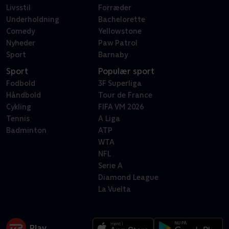
Livsstil
Forræder
Underholdning
Bachelorette
Comedy
Yellowstone
Nyheder
Paw Patrol
Sport
Barnaby
Sport
Populær sport
Fodbold
3F Superliga
Håndbold
Tour de France
Cykling
FIFA VM 2026
Tennis
A Liga
Badminton
ATP
WTA
NFL
Serie A
Diamond League
La Vuelta